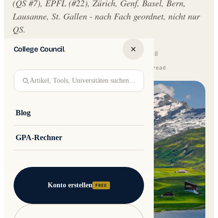
(QS #7), EPFL (#22), Zürich, Genf, Basel, Bern,
Lausanne, St. Gallen - nach Fach geordnet, nicht nur
QS.
College Council
.
Written by
Jakub Andre
College Council
Updated 16 February 2026 · 12 min read
Artikel, Tools, Universitäten suchen…
Blog
GPA-Rechner
Konto erstellen
FREE