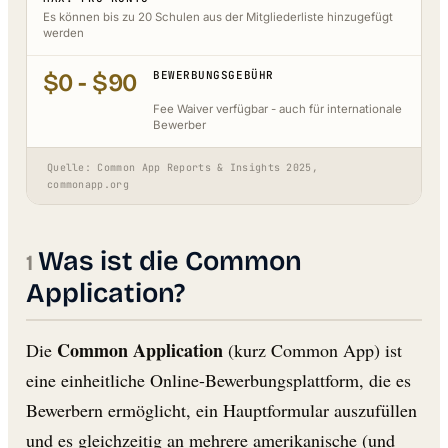
Es können bis zu 20 Schulen aus der Mitgliederliste hinzugefügt
werden
$0 - $90
BEWERBUNGSGEBÜHR
Fee Waiver verfügbar - auch für internationale
Bewerber
Quelle: Common App Reports & Insights 2025,
commonapp.org
Was ist die Common
Application?
Common Application
Die
(kurz Common App) ist
eine einheitliche Online-Bewerbungsplattform, die es
Bewerbern ermöglicht, ein Hauptformular auszufüllen
und es gleichzeitig an mehrere amerikanische (und