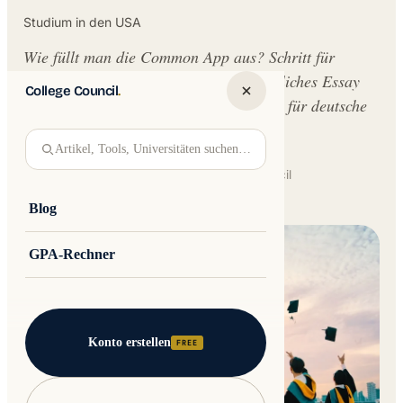
Studium in den USA
Wie füllt man die Common App aus? Schritt für
Schritt durch Profil, Aktivitäten, persönliches Essay
College Council
.
und Supplements. Praktischer Leitfaden für deutsche
Bewerber für ein Studium in den USA.
Artikel, Tools, Universitäten suchen…
Written by
Jakub Andre
College Council
Updated 30 May 2026 · 19 min read
Blog
GPA-Rechner
Konto erstellen
FREE