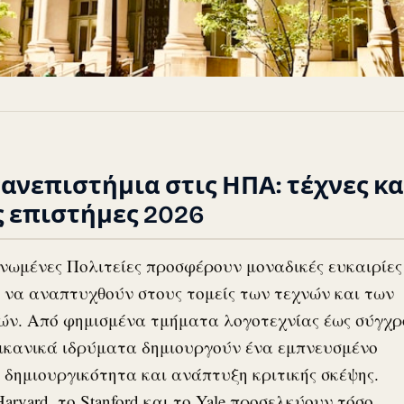
ανεπιστήμια στις ΗΠΑ: τέχνες κα
 επιστήμες 2026
νωμένες Πολιτείες προσφέρουν μοναδικές ευκαιρίες
 να αναπτυχθούν στους τομείς των τεχνών και των
ών. Από φημισμένα τμήματα λογοτεχνίας έως σύγχ
ρικανικά ιδρύματα δημιουργούν ένα εμπνευσμένο
 δημιουργικότητα και ανάπτυξη κριτικής σκέψης.
rvard, το Stanford και το Yale προσελκύουν τόσο