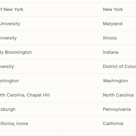
of New York
New York
niversity
Maryland
iversity
Illinois
ity Bloomington
Indiana
versity
District of Col
ashington
Washington
rth Carolina, Chapel Hill
North Carolina
ttsburgh
Pennsylvania
ifornia, Irvine
California