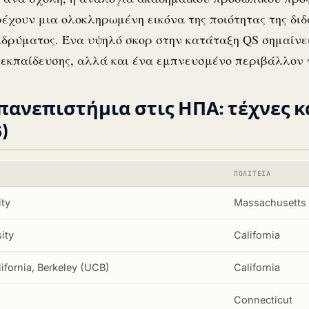
έχουν μια ολοκληρωμένη εικόνα της ποιότητας της διδα
ιδρύματος. Ένα υψηλό σκορ στην κατάταξη QS σημαίνε
α εκπαίδευσης, αλλά και ένα εμπνευσμένο περιβάλλον
πανεπιστήμια στις ΗΠΑ: τέχνες 
)
ΠΟΛΙΤΕΊΑ
ity
Massachusetts
ity
California
lifornia, Berkeley (UCB)
California
Connecticut