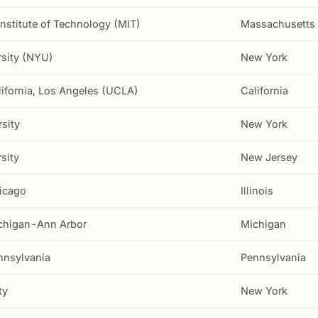
nstitute of Technology (MIT)
Massachusetts
sity (NYU)
New York
lifornia, Los Angeles (UCLA)
California
sity
New York
sity
New Jersey
hicago
Illinois
ichigan-Ann Arbor
Michigan
ennsylvania
Pennsylvania
ty
New York