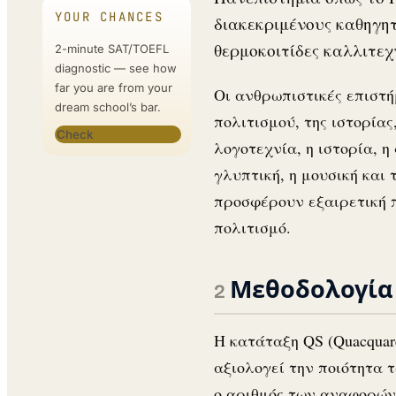
YOUR CHANCES
διακεκριμένους καθηγητ
θερμοκοιτίδες καλλιτε
2-minute SAT/TOEFL
diagnostic — see how
far you are from your
Οι ανθρωπιστικές επιστ
dream school’s bar.
πολιτισμού, της ιστορία
Check
λογοτεχνία, η ιστορία, η
γλυπτική, η μουσική και
προσφέρουν εξαιρετική π
πολιτισμό.
Μεθοδολογία 
Η κατάταξη QS (Quacquar
αξιολογεί την ποιότητα 
ο αριθμός των αναφορών 