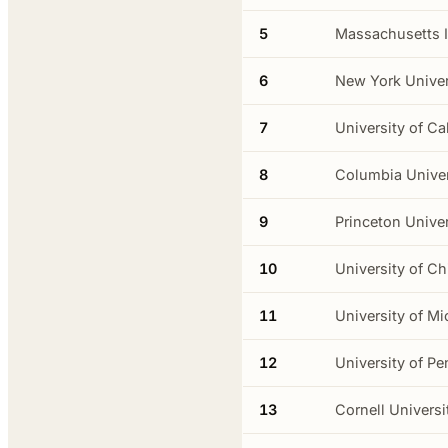
5
Massachusetts I
6
New York Univer
7
University of Ca
8
Columbia Univer
9
Princeton Univer
10
University of C
11
University of M
12
University of P
13
Cornell Universi