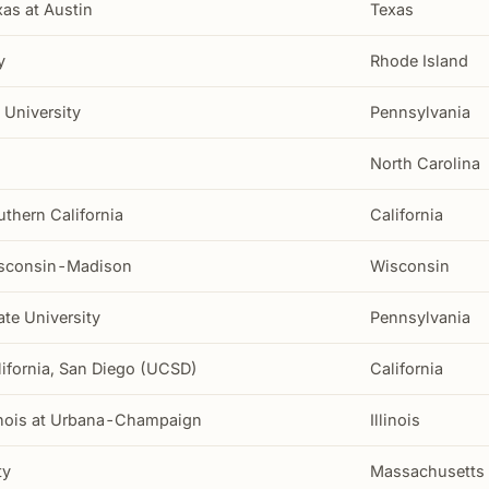
xas at Austin
Texas
y
Rhode Island
 University
Pennsylvania
North Carolina
uthern California
California
Wisconsin-Madison
Wisconsin
ate University
Pennsylvania
lifornia, San Diego (UCSD)
California
llinois at Urbana-Champaign
Illinois
ty
Massachusetts