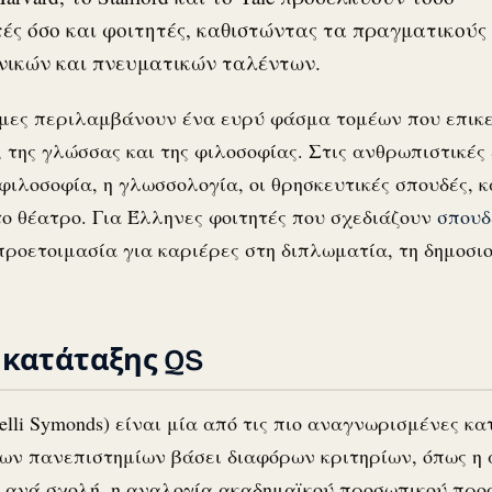
ές όσο και φοιτητές, καθιστώντας τα πραγματικούς
χνικών και πνευματικών ταλέντων.
ήμες περιλαμβάνουν ένα ευρύ φάσμα τομέων που επικ
ς, της γλώσσας και της φιλοσοφίας. Στις ανθρωπιστικέ
 φιλοσοφία, η γλωσσολογία, οι θρησκευτικές σπουδές, κ
 το θέατρο. Για Έλληνες φοιτητές που σχεδιάζουν
σπουδ
ροετοιμασία για καριέρες στη διπλωματία, τη δημοσιο
κατάταξης QS
elli Symonds) είναι μία από τις πιο αναγνωρισμένες κ
των πανεπιστημίων βάσει διαφόρων κριτηρίων, όπως η
ανά σχολή, η αναλογία ακαδημαϊκού προσωπικού προς φ