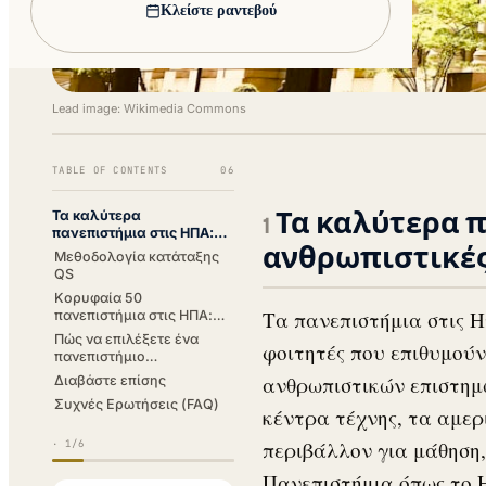
Κλείστε ραντεβού
Lead image: Wikimedia Commons
TABLE OF CONTENTS
06
Τα καλύτερα π
Τα καλύτερα
πανεπιστήμια στις ΗΠΑ:
ανθρωπιστικές
τέχνες και ανθρωπιστικές
Μεθοδολογία κατάταξης
επιστήμες 2026
QS
Κορυφαία 50
Τα πανεπιστήμια στις Η
πανεπιστήμια στις ΗΠΑ:
τέχνες και ανθρωπιστικές
Πώς να επιλέξετε ένα
φοιτητές που επιθυμούν
επιστήμες (κατάταξη
πανεπιστήμιο
2026)
ανθρωπιστικών επιστημών
ανθρωπιστικών επιστημ
Διαβάστε επίσης
στις ΗΠΑ;
Συχνές Ερωτήσεις (FAQ)
κέντρα τέχνης, τα αμε
περιβάλλον για μάθηση,
·
1
/6
Πανεπιστήμια όπως το Ha