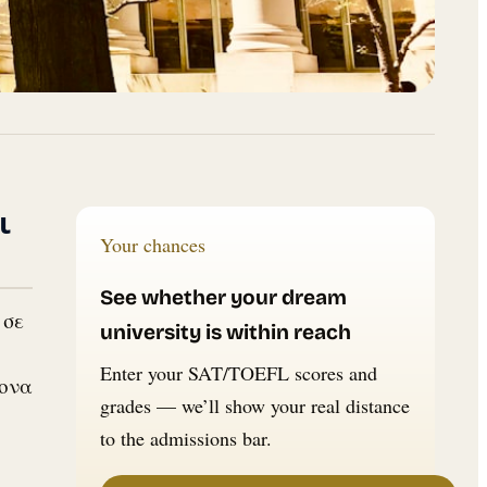
ι
Your chances
See whether your dream
 σε
university is within reach
Enter your SAT/TOEFL scores and
ρονα
grades — we’ll show your real distance
to the admissions bar.