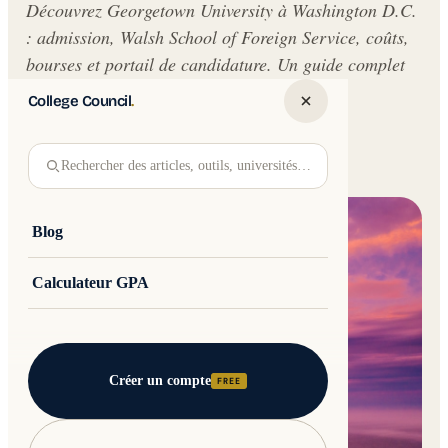
Découvrez Georgetown University à Washington D.C.
: admission, Walsh School of Foreign Service, coûts,
bourses et portail de candidature. Un guide complet
pour les futurs étudiants.
College Council
.
Written by
Jakub Andre
College Council
Rechercher des articles, outils, universités…
Updated 30 May 2026 · 13 min read
Blog
Calculateur GPA
Créer un compte
FREE