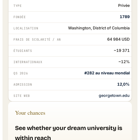
Privée
TYPE
1789
FONDÉE
Washington, District of Columbia
LOCALISATION
64 984 USD
FRAIS DE SCOLARITÉ / AN
~19 371
ÉTUDIANTS
~12%
INTERNATIONAUX
#282 au niveau mondial
QS 2026
12,0%
ADMISSION
georgetown.edu
SITE WEB
Your chances
See whether your dream university is
within reach