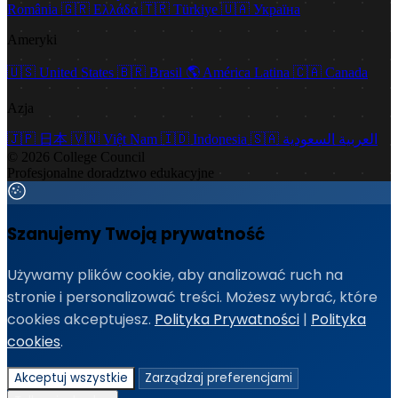
România
🇬🇷
Ελλάδα
🇹🇷
Türkiye
🇺🇦
Україна
Ameryki
🇺🇸
United States
🇧🇷
Brasil
🌎
América Latina
🇨🇦
Canada
Azja
🇯🇵
日本
🇻🇳
Việt Nam
🇮🇩
Indonesia
🇸🇦
العربية السعودية
© 2026 College Council
Profesjonalne doradztwo edukacyjne
Szanujemy Twoją prywatność
Używamy plików cookie, aby analizować ruch na
stronie i personalizować treści. Możesz wybrać, które
cookies akceptujesz.
Polityka Prywatności
|
Polityka
cookies
.
Akceptuj wszystkie
Zarządzaj preferencjami