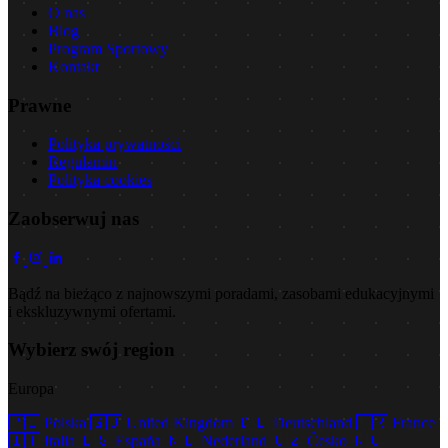
O nas
Blog
Program Sportowy
Kontakt
Prawne
Polityka prywatności
Regulamin
Polityka cookies
Zaobserwuj nas
Bądź na bieżąco z najnowszymi poradami, zasobami edukacyjnymi
i ekskluzywnymi ofertami.
Wybierz swój region
Europa
🇵🇱
Polska
🇬🇧
United Kingdom
🇩🇪
Deutschland
🇫🇷
France
🇮🇹
Italia
🇪🇸
España
🇳🇱
Nederland
🇨🇿
Česko
🇷🇴