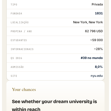
Privada
TIPO
1831
FUNDADA
New York, New York
LOCALIZAÇÃO
62 796 USD
PROPINA / ANO
~59 000
ESTUDANTES
~28%
INTERNACIONAIS
#39 no mundo
QS 2026
8,0%
ADMISSÃO
nyu.edu
SITE
Your chances
See whether your dream university is
within reach