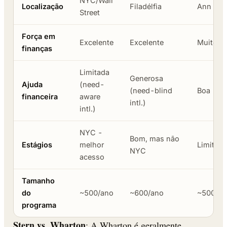
NYC/Wall
Localização
Filadélfia
Ann Arb
Street
Força em
Excelente
Excelente
Muito b
finanças
Limitada
Generosa
Ajuda
(need-
(need-blind
Boa
financeira
aware
intl.)
intl.)
NYC -
Bom, mas não
Estágios
melhor
Limitad
NYC
acesso
Tamanho
do
~500/ano
~600/ano
~500/an
programa
Stern vs. Wharton
: A Wharton é geralmente