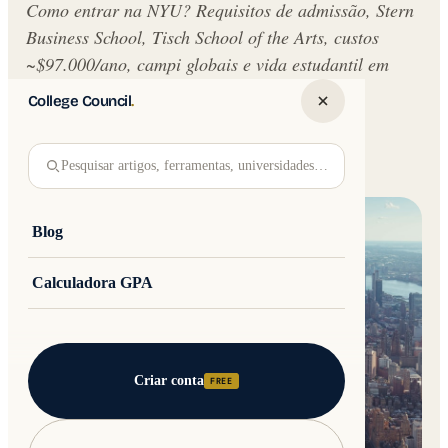
Como entrar na NYU? Requisitos de admissão, Stern
Business School, Tisch School of the Arts, custos
~$97.000/ano, campi globais e vida estudantil em
Nova York. Guia para estudantes.
College Council
.
Written by
Jakub Andre
College Council
Pesquisar artigos, ferramentas, universidades…
Updated 30 May 2026 · 9 min read
Blog
Calculadora GPA
Criar conta
FREE