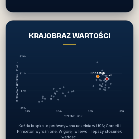
KRAJOBRAZ WARTOŚCI
$158k
MEDIANA ZAROBKÓW · 10 lat →
Princeton
$117k
Cornell
$76k
$35k
$11k
$34k
$57k
$80k
CZESNE · ROK →
Każda kropka to porównywana uczelnia w USA; Cornell i
Princeton wyróżnione. W górę i w lewo = lepszy stosunek
wartości.