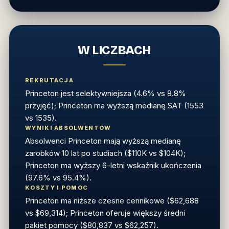
W LICZBACH
REKRUTACJA
Princeton jest selektywniejsza (4.6% vs 8.8%
przyjęć); Princeton ma wyższą medianę SAT (1553
vs 1535).
WYNIKI ABSOLWENTÓW
Absolwenci Princeton mają wyższą medianę
zarobków 10 lat po studiach ($110K vs $104K);
Princeton ma wyższy 6-letni wskaźnik ukończenia
(97.6% vs 95.4%).
KOSZTY I POMOC
Princeton ma niższe czesne cennikowe ($62,688
vs $69,314); Princeton oferuje większy średni
pakiet pomocy ($80,837 vs $62,257).