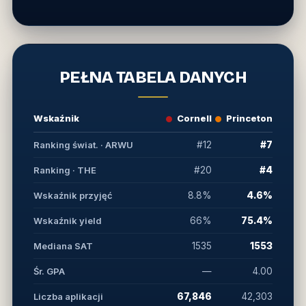
PEŁNA TABELA DANYCH
Wskaźnik
Cornell
Princeton
Ranking świat. · ARWU
#12
#7
Ranking · THE
#20
#4
Wskaźnik przyjęć
8.8%
4.6%
Wskaźnik yield
66%
75.4%
Mediana SAT
1535
1553
Śr. GPA
—
4.00
Liczba aplikacji
67,846
42,303