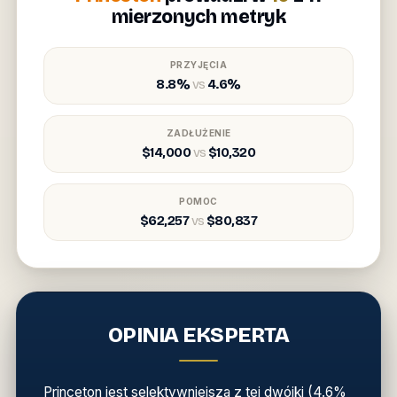
mierzonych metryk
PRZYJĘCIA
8.8%
vs
4.6%
ZADŁUŻENIE
$14,000
vs
$10,320
POMOC
$62,257
vs
$80,837
OPINIA EKSPERTA
Princeton jest selektywniejsza z tej dwójki (4.6%