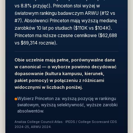
vs 8.8% przyjęć). Princeton stoi wyżej w
światowym rankingu badawczym ARWU (#12 vs
#7). Absolwenci Princeton mają wyższą medianę
zarobków 10 lat po studiach ($110K vs $104K).
Princeton ma niższe czesne cennikowe ($62,688
vs $69,314 rocznie).
Obie uczelnie mają pełne, porównywalne dane
w canonical — o wyborze powinno decydować
dopasowanie (kultura kampusu, kierunek,
pakiet pomocy) w połączeniu z różnicami
widocznymi w liczbach poniżej.
Wybierz Princeton za: wyższą pozycję w rankingu
światowym, wyższą selektywność, wyższe zarobki
absolwentów.
Analiza College Council Atlas · IPEDS / College Scorecard CDS
2024-25, ARWU 2024.