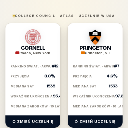
COLLEGE COUNCIL · ATLAS · UCZELNIE W USA
Cornell
vs
Princeton
CORNELL
PRINCETON
—
Ithaca, New York
Princeton, NJ
porównanie
#12
#7
RANKING ŚWIAT. · ARWU
RANKING ŚWIAT. · ARWU
uczelni
8.8%
4.6%
PRZYJĘCIA
PRZYJĘCIA
w
1535
1553
MEDIANA SAT
MEDIANA SAT
USA
95.4%
97.6%
WSKAŹNIK UKOŃCZENIA
WSKAŹNIK UKOŃCZENIA
$104K
$
MEDIANA ZAROBKÓW · 10 LAT
MEDIANA ZAROBKÓW · 10 LAT
↻ ZMIEŃ UCZELNIĘ
↻ ZMIEŃ UCZELNIĘ