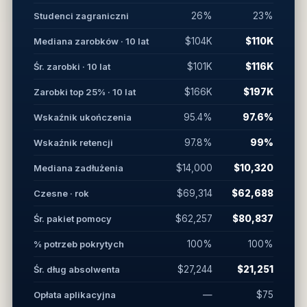
Studenci zagraniczni
26%
23%
Mediana zarobków · 10 lat
$104K
$110K
Śr. zarobki · 10 lat
$101K
$116K
Zarobki top 25% · 10 lat
$166K
$197K
Wskaźnik ukończenia
95.4%
97.6%
Wskaźnik retencji
97.8%
99%
Mediana zadłużenia
$14,000
$10,320
Czesne · rok
$69,314
$62,688
Śr. pakiet pomocy
$62,257
$80,837
% potrzeb pokrytych
100%
100%
Śr. dług absolwenta
$27,244
$21,251
Opłata aplikacyjna
—
$75