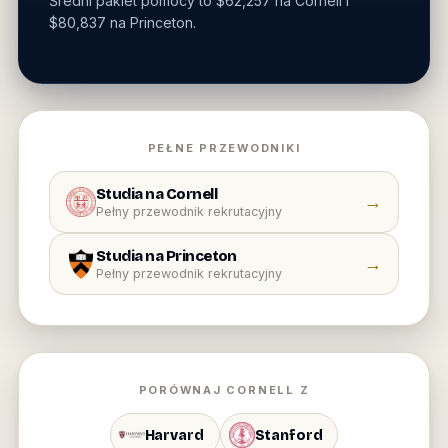
Średni pakiet pomocy to $62,257 na Cornell i
$80,837 na Princeton.
PEŁNE PRZEWODNIKI
Studia na Cornell
→
Pełny przewodnik rekrutacyjny
Studia na Princeton
→
Pełny przewodnik rekrutacyjny
PORÓWNAJ CORNELL Z
Harvard
Stanford