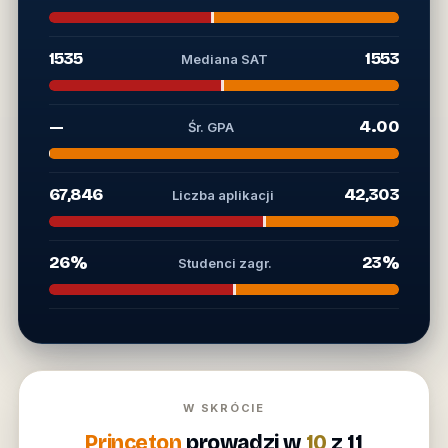
1535
1553
Mediana SAT
—
4.00
Śr. GPA
67,846
42,303
Liczba aplikacji
26%
23%
Studenci zagr.
W SKRÓCIE
Princeton
prowadzi w
10
z 11