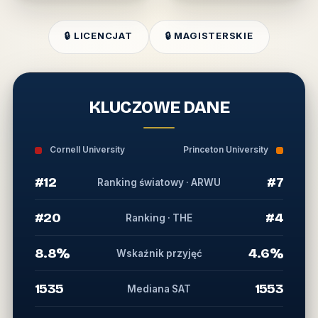
🔒 LICENCJAT
🔒 MAGISTERSKIE
KLUCZOWE DANE
Cornell University
Princeton University
#12
#7
Ranking światowy · ARWU
#20
#4
Ranking · THE
8.8%
4.6%
Wskaźnik przyjęć
1535
1553
Mediana SAT