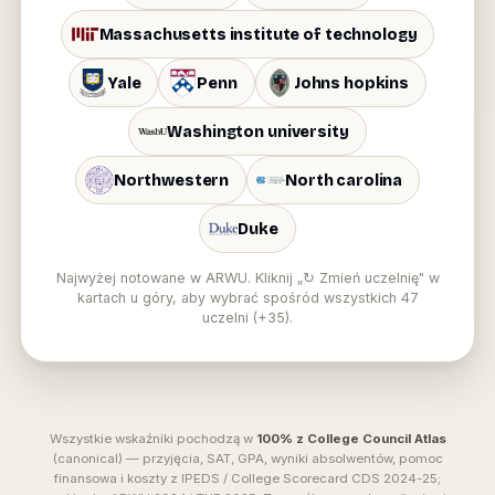
Massachusetts institute of technology
Yale
Penn
Johns hopkins
Washington university
Northwestern
North carolina
Duke
Najwyżej notowane w ARWU. Kliknij „↻ Zmień uczelnię" w
kartach u góry, aby wybrać spośród wszystkich 47
uczelni (+35).
Wszystkie wskaźniki pochodzą w
100% z College Council Atlas
(canonical) — przyjęcia, SAT, GPA, wyniki absolwentów, pomoc
finansowa i koszty z IPEDS / College Scorecard CDS 2024-25;