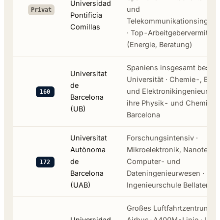
Universidad
und
Privat
Pontificia
Telekommunikationsingen
Comillas
· Top-Arbeitgebervermittlu
(Energie, Beratung)
Spaniens insgesamt bestpla
Universitat
Universität · Chemie-, Bio
de
und Elektronikingenieurwe
160
Barcelona
ihre Physik- und Chemiefak
(UB)
Barcelona
Universitat
Forschungsintensiv ·
Autònoma
Mikroelektronik, Nanotechn
de
Computer- und
172
Barcelona
Dateningenieurwesen ·
(UAB)
Ingenieurschule Bellaterra 
Großes Luftfahrtzentrum n
Universidad
Airbus-A400M-Linie · Luftf