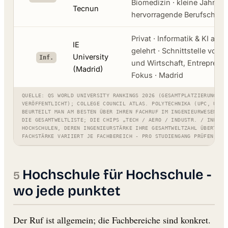
Biomedizin · kleine Jahrgän
Tecnun
hervorragende Berufschan
Privat · Informatik & KI auf 
IE
gelehrt · Schnittstelle von 
University
Inf.
und Wirtschaft, Entreprene
(Madrid)
Fokus · Madrid
QUELLE: QS WORLD UNIVERSITY RANKINGS 2026 (GESAMTPLATZIERUNG, W
VERÖFFENTLICHT); COLLEGE COUNCIL ATLAS. POLYTECHNIKA (UPC, UPM,
BEURTEILT MAN AM BESTEN ÜBER IHREN FACHRUF IM INGENIEURWESEN, N
DIE GESAMTWELTLISTE; DIE CHIPS „TECH / AERO / INDUSTR. / INF.“ 
HOCHSCHULEN, DEREN INGENIEURSTÄRKE IHRE GESAMTWELTZAHL ÜBERTRIF
FACHSTÄRKE VARIIERT JE FACHBEREICH - PRO STUDIENGANG PRÜFEN.
Hochschule für Hochschule -
wo jede punktet
Der Ruf ist allgemein; die Fachbereiche sind konkret.