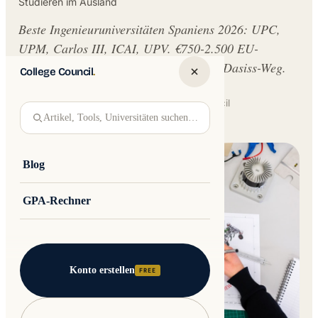
Studieren im Ausland
Beste Ingenieuruniversitäten Spaniens 2026: UPC,
UPM, Carlos III, ICAI, UPV. €750-2.500 EU-
Gebühr, englischsprachige Tracks, UNEDasiss-Weg.
College Council
.
Written by
Jakub Andre
College Council
Artikel, Tools, Universitäten suchen…
Updated 16 June 2026 · 13 min read
Blog
GPA-Rechner
Konto erstellen
FREE