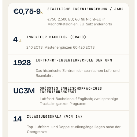
€0,75-9
STAATLICHE INGENIEURGEBÜHR / JAHR
k
€750-2.500 EU; €6-9k Nicht-EU in
Madrid/Katalonien, EU-Satz andernorts
4
INGENIEUR-BACHELOR (GRADO)
J.
240 ECTS; Master ergänzen 60-120 ECTS
1928
LUFTFAHRT-INGENIEURSCHULE DER UPM
Das historische Zentrum der spanischen Luft- und
Raumfahrt
UC3M
GRÖSSTES ENGLISCHSPRACHIGES I
NGENIEURANGEBOT
Luftfahrt-Bachelor auf Englisch; zweisprachige
Tracks im ganzen Programm
14
ZULASSUNGSSKALA (VON 14)
Top-Luftfahrt- und Doppelstudiengänge liegen nahe der
Obergrenze