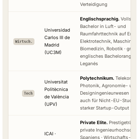
Verteidigung
Englischsprachig.
Vollstän
Bachelor in Luft- und
Universidad
Raumfahrttechnik auf Engli
Carlos III de
Elektrotechnik, Maschinen
Wirtsch.
Madrid
Biomedizin, Robotik · größt
(UC3M)
englisches Bachelorangebot
Leganés
Polytechnikum.
Telekommun
Universitat
Photonik, Agronomie- und
Politècnica
Designingenieurwesen · E
Tech
de València
auch für Nicht-EU-Studier
(UPV)
starker Startup-Output
Private Elite.
Prestigeträcht
private Ingenieurhochschul
ICAI ·
Spaniens · Wirtschafts-, El