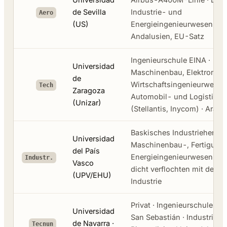
de Sevilla
Industrie- und
Aero
(US)
Energieingenieurwesen ·
Andalusien, EU-Satz
Ingenieurschule EINA ·
Universidad
Maschinenbau, Elektronik 
de
Wirtschaftsingenieurwesen 
Tech
Zaragoza
Automobil- und Logistikb
(Unizar)
(Stellantis, Inycom) · Arag
Baskisches Industrieherz ·
Universidad
Maschinenbau-, Fertigung
del País
Energieingenieurwesen · Bi
Industr.
Vasco
dicht verflochten mit der r
(UPV/EHU)
Industrie
Privat · Ingenieurschule Te
Universidad
San Sebastián · Industrie, E
de Navarra ·
Tecnun