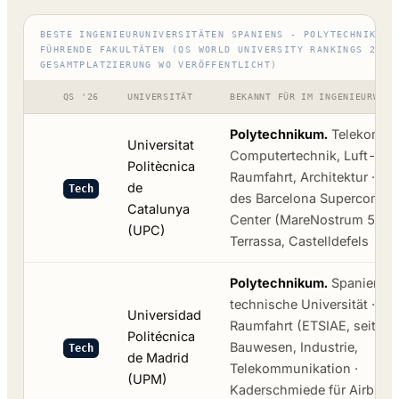
BESTE INGENIEURUNIVERSITÄTEN SPANIENS - POLYTECHNIKA U
FÜHRENDE FAKULTÄTEN (QS WORLD UNIVERSITY RANKINGS 2026
GESAMTPLATZIERUNG WO VERÖFFENTLICHT)
QS '26
UNIVERSITÄT
BEKANNT FÜR IM INGENIEURWESE
Polytechnikum.
Telekommun
Universitat
Computertechnik, Luft- un
Politècnica
Raumfahrt, Architektur · Par
de
Tech
des Barcelona Supercompu
Catalunya
Center (MareNostrum 5) · B
(UPC)
Terrassa, Castelldefels
Polytechnikum.
Spaniens g
technische Universität · Lu
Universidad
Raumfahrt (ETSIAE, seit 19
Politécnica
Bauwesen, Industrie,
Tech
de Madrid
Telekommunikation ·
(UPM)
Kaderschmiede für Airbus,