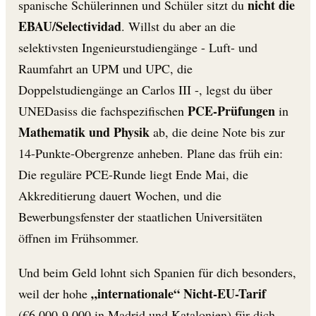
nicht die
spanische Schülerinnen und Schüler sitzt du
EBAU/Selectividad
. Willst du aber an die
selektivsten Ingenieurstudiengänge - Luft- und
Raumfahrt an UPM und UPC, die
Doppelstudiengänge an Carlos III -, legst du über
PCE-Prüfungen
UNEDasiss die fachspezifischen
in
Mathematik und Physik
ab, die deine Note bis zur
14-Punkte-Obergrenze anheben. Plane das früh ein:
Die reguläre PCE-Runde liegt Ende Mai, die
Akkreditierung dauert Wochen, und die
Bewerbungsfenster der staatlichen Universitäten
öffnen im Frühsommer.
Und beim Geld lohnt sich Spanien für dich besonders,
„internationale“ Nicht-EU-Tarif
weil der hohe
(€6.000-9.000 in Madrid und Katalonien) für dich