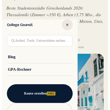
Beste Studentenstädte Griechenlands 2026:
Thessaloniki (Zimmer ~350 €), Athen (3,75 Mio., die
meisten Unis), Patras, Kreta, Ioannina - Mieten, Unis,
College Council
.
Flair.
Written by
Jakub Andre
College Council
Artikel, Tools, Universitäten suchen…
Updated 16 February 2026 · 10 min read
Blog
GPA-Rechner
Konto erstellen
FREE