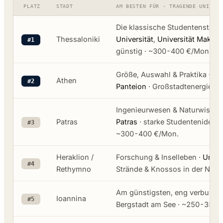
PLATZ
STADT
AM BESTEN FÜR · TRAGENDE UNIVERS
Die klassische Studentenstadt 
Thessaloniki
Universität
,
Universität Maked
#1
günstig · ~300-400 €/Mon.
Größe, Auswahl & Praktika ·
NK
Athen
#2
Panteion
· Großstadtenergie ·
Ingenieurwesen & Naturwissen
Patras
Patras
· starke Studentenidentit
#3
~300-400 €/Mon.
Heraklion /
Forschung & Inselleben ·
Univer
#4
Rethymno
Strände & Knossos in der Näh
Am günstigsten, eng verbunde
Ioannina
#5
Bergstadt am See · ~250-350 