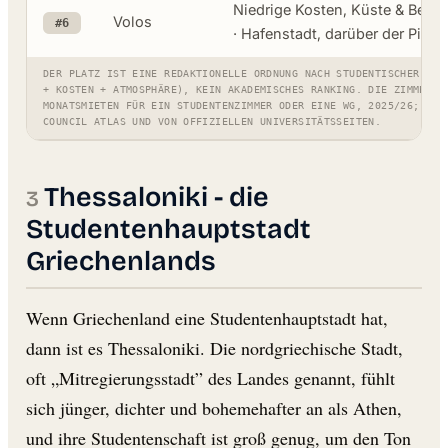
Niedrige Kosten, Küste & Berge
Volos
#6
· Hafenstadt, darüber der Pili
DER PLATZ IST EINE REDAKTIONELLE ORDNUNG NACH STUDENTISCHER ATT
+ KOSTEN + ATMOSPHÄRE), KEIN AKADEMISCHES RANKING. DIE ZIMMERAN
MONATSMIETEN FÜR EIN STUDENTENZIMMER ODER EINE WG, 2025/26; PRO
COUNCIL ATLAS UND VON OFFIZIELLEN UNIVERSITÄTSSEITEN.
Thessaloniki - die
Studentenhauptstadt
Griechenlands
Wenn Griechenland eine Studentenhauptstadt hat,
dann ist es Thessaloniki. Die nordgriechische Stadt,
oft „Mitregierungsstadt” des Landes genannt, fühlt
sich jünger, dichter und bohemehafter an als Athen,
und ihre Studentenschaft ist groß genug, um den Ton