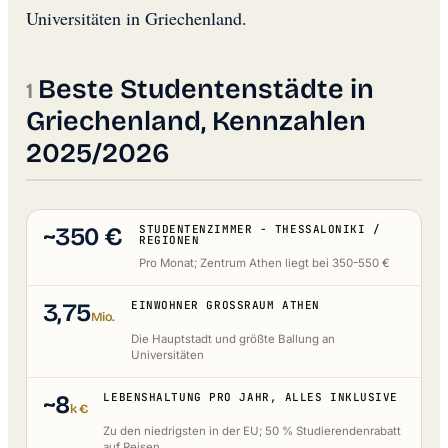
Universitäten in Griechenland
.
Beste Studentenstädte in
Griechenland, Kennzahlen
2025/2026
~350 €
STUDENTENZIMMER - THESSALONIKI /
REGIONEN
Pro Monat; Zentrum Athen liegt bei 350-550 €
3,75
EINWOHNER GROSSRAUM ATHEN
Mio.
Die Hauptstadt und größte Ballung an
Universitäten
~8
LEBENSHALTUNG PRO JAHR, ALLES INKLUSIVE
k €
Zu den niedrigsten in der EU; 50 % Studierendenrabatt
auf Reisen