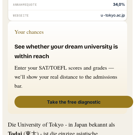
34,0%
ANNAHMEQUOTE
u-tokyo.ac.jp
WEBSEITE
Your chances
See whether your dream university is
within reach
Enter your SAT/TOEFL scores and grades —
we’ll show your real distance to the admissions
bar.
Take the free diagnostic
Die University of Tokyo - in Japan bekannt als
Todai
(東大) - ist die einzige asiatische