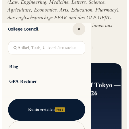
(Law, Engineering, Medicine, Letters, Science,
Agriculture, Economics, Arts, Education, Pharmacy),
das englischsprachige PEAK und das GLP-GEfIL-
Programm - ein Leitfaden für Bewerber:innen aus
College Council
.
Deutschland.
Written by
Jakub Andre
College Council
Artikel, Tools, Universitäten suchen…
Updated 25 April 2026 · 8 min read
Blog
GPA-Rechner
Konto erstellen
FREE