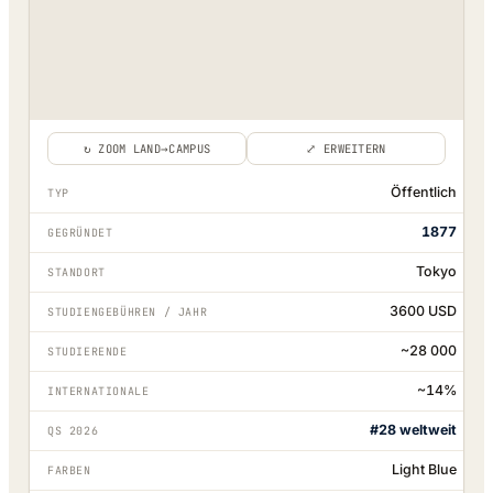
↻ ZOOM LAND→CAMPUS
⤢ ERWEITERN
Öffentlich
TYP
1877
GEGRÜNDET
Tokyo
STANDORT
3600 USD
STUDIENGEBÜHREN / JAHR
~28 000
STUDIERENDE
~14%
INTERNATIONALE
#28 weltweit
QS 2026
Light Blue
FARBEN