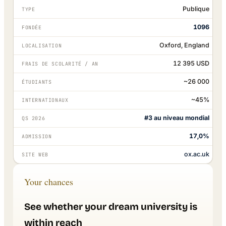
Publique
TYPE
1096
FONDÉE
Oxford, England
LOCALISATION
12 395 USD
FRAIS DE SCOLARITÉ / AN
~26 000
ÉTUDIANTS
~45%
INTERNATIONAUX
#3 au niveau mondial
QS 2026
17,0%
ADMISSION
ox.ac.uk
SITE WEB
Your chances
See whether your dream university is
within reach