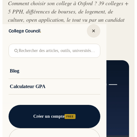
Comment choisir son college à Oxford ? 39 colleges +
5 PPH, différences de bourses, de logement, de
culture, open application, le tout vu par un candidat
français.
College Council
.
Written by
Jakub Andre
College Council
Rechercher des articles, outils, universités…
Updated 25 April 2026 · 9 min read
Blog
Calculateur GPA
Créer un compte
FREE