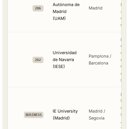
Autónoma de
bio
Madrid
206
Madrid
sam
(UAM)
Can
ten
pri
com
Universidad
eco
Pamplona /
de Navarra
moed
262
Barcelona
(IESE)
topk
ger
MB
priv
tech
dub
IE University
Madrid /
Bus
BUSINESS
(Madrid)
Segovia
Anal
Sch