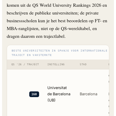
komen uit de QS World University Rankings 2026 en
beschrijven de publieke universiteiten; de private
businessscholen kun je het best beoordelen op FT- en
MBA-ranglijsten, niet op de QS-wereldtabel, en
dragen daarom een trajectlabel.
BESTE UNIVERSITEITEN IN SPANJE VOOR INTERNATIONALE STU
TRAJECT EN VAKSTERKTE
QS '26 / TRAJECT
INSTELLING
STAD
BEKE
de 
univ
Universitat
- g
de Barcelona
Barcelona
biol
160
(UB)
eco
Clín
of 