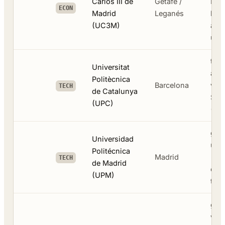
Carlos III de
Getafe /
Enge
ECON
Madrid
Leganés
bac
(UC3M)
alle
univ
tech
Universitat
arch
Politècnica
Barcelona
van 
TECH
de Catalunya
Sup
(UPC)
(Ma
gro
Universidad
univ
Politécnica
Madrid
- lu
TECH
de Madrid
civi
(UPM)
tech
groo
vla