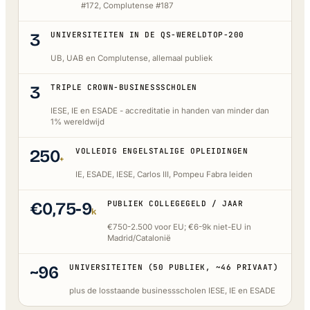
#172, Complutense #187
3
UNIVERSITEITEN IN DE QS-WERELDTOP-200
UB, UAB en Complutense, allemaal publiek
3
TRIPLE CROWN-BUSINESSSCHOLEN
IESE, IE en ESADE - accreditatie in handen van minder dan
1% wereldwijd
250
VOLLEDIG ENGELSTALIGE OPLEIDINGEN
+
IE, ESADE, IESE, Carlos III, Pompeu Fabra leiden
€0,75-9
PUBLIEK COLLEGEGELD / JAAR
k
€750-2.500 voor EU; €6-9k niet-EU in
Madrid/Catalonië
~96
UNIVERSITEITEN (50 PUBLIEK, ~46 PRIVAAT)
plus de losstaande businessscholen IESE, IE en ESADE