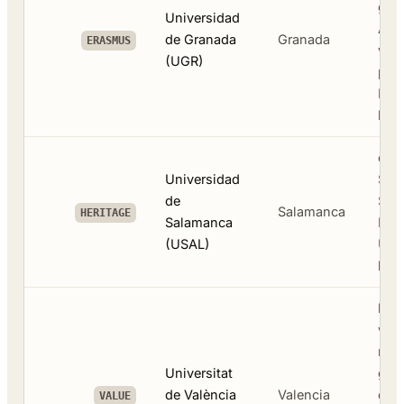
gee
Universidad
Arab
de Granada
Granada
ERASMUS
vert
(UGR)
popu
Era
lag
ouds
Universidad
Spa
de
Spaa
Salamanca
HERITAGE
Salamanca
DELE
(USAL)
UN
bin
bree
vla
nat
Universitat
gen
de València
Valencia
eco
VALUE