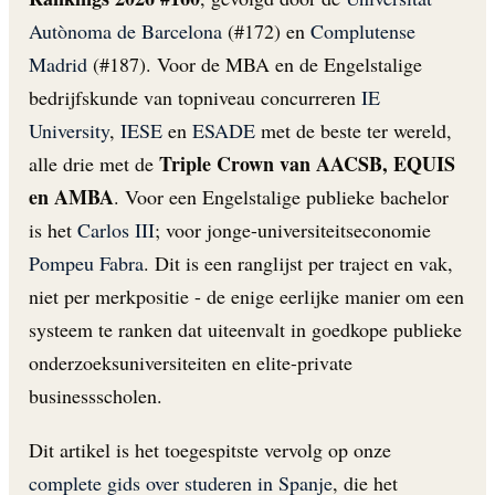
Autònoma de Barcelona
(#172) en
Complutense
Madrid
(#187). Voor de MBA en de Engelstalige
bedrijfskunde van topniveau concurreren
IE
University
,
IESE
en
ESADE
met de beste ter wereld,
Triple Crown van AACSB, EQUIS
alle drie met de
en AMBA
. Voor een Engelstalige publieke bachelor
is het
Carlos III
; voor jonge-universiteitseconomie
Pompeu Fabra
. Dit is een ranglijst per traject en vak,
niet per merkpositie - de enige eerlijke manier om een
systeem te ranken dat uiteenvalt in goedkope publieke
onderzoeksuniversiteiten en elite-private
businessscholen.
Dit artikel is het toegespitste vervolg op onze
complete gids over studeren in Spanje
, die het