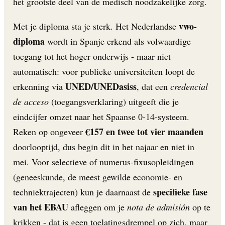
het grootste deel van de medisch noodzakelijke zorg.
vwo-
Met je diploma sta je sterk. Het Nederlandse
diploma
wordt in Spanje erkend als volwaardige
toegang tot het hoger onderwijs - maar niet
automatisch: voor publieke universiteiten loopt de
UNED/UNEDasiss
erkenning via
, dat een
credencial
de acceso
(toegangsverklaring) uitgeeft die je
eindcijfer omzet naar het Spaanse 0-14-systeem.
€157 en twee tot vier maanden
Reken op ongeveer
doorlooptijd, dus begin dit in het najaar en niet in
mei. Voor selectieve of numerus-fixusopleidingen
(geneeskunde, de meest gewilde economie- en
specifieke fase
techniektrajecten) kun je daarnaast de
van het EBAU
afleggen om je
nota de admisión
op te
krikken - dat is geen toelatingsdrempel op zich, maar