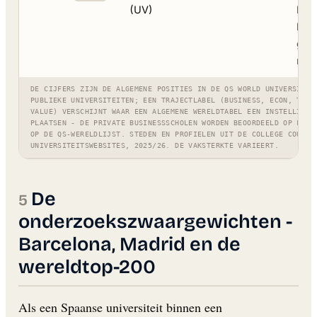
(UV)
kos
lev
gro
mas
DE CIJFERS ZIJN DE ALGEMENE POSITIES IN DE QS WORLD UNIVERSITY 
PUBLIEKE UNIVERSITEITEN; EEN TRAJECTLABEL (BUSINESS, ECON, TECH
VALUE) VERSCHIJNT WAAR EEN ALGEMENE WERELDTABEL EEN INSTELLING 
PLAATSEN - DE PRIVATE BUSINESSSCHOLEN WORDEN BEOORDEELD OP FT/M
OP DE QS-WERELDLIJST. STEDEN EN PROFIELEN UIT DE COLLEGE COUNCI
UNIVERSITEITSWEBSITES, 2025/26. DE VAKSTERKTE VARIEERT.
De
onderzoekszwaargewichten -
Barcelona, Madrid en de
wereldtop-200
Als een Spaanse universiteit binnen een