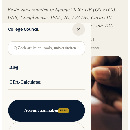
Beste universiteiten in Spanje 2026: UB (QS #160),
UAB, Complutense, IESE, IE, ESADE, Carlos III,
Pompeu Fabra. Publiek vanaf €750/jaar voor EU.
College Council
.
Written by
Jakub Andre
College Council
Zoek artikelen, tools, universiteiten…
Updated 16 February 2026 · 13 min read
Blog
GPA-Calculator
Account aanmaken
FREE