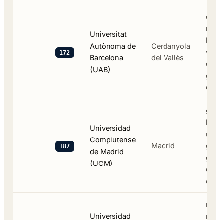
ond
nat
Universitat
biot
Autònoma de
Cerdanyola
wet
172
Barcelona
del Vallès
die
(UAB)
groe
cam
groo
hist
Universidad
univ
Complutense
Madrid
gen
187
de Madrid
gee
(UCM)
de 
een 
nat
Universidad
nat