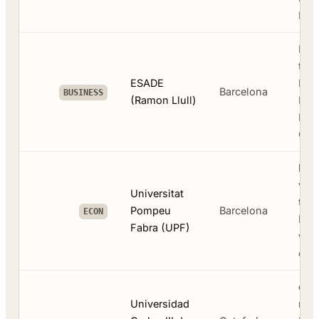
Eng
Eur
top
ESADE
BBA 
Barcelona
BUSINESS
(Ramon Llull)
Enge
MBA
Cug
best
van
Universitat
tot 
Pompeu
Barcelona
ECON
Euro
Fabra (UPF)
wet
cent
eco
Universidad
rech