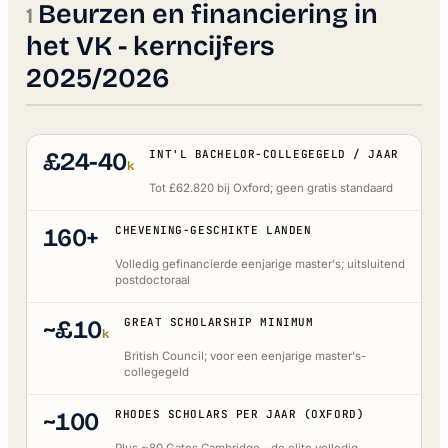
Beurzen en financiering in
het VK - kerncijfers
2025/2026
£24-40
INT'L BACHELOR-COLLEGEGELD / JAAR
k
Tot £62.820 bij Oxford; geen gratis standaard
160+
CHEVENING-GESCHIKTE LANDEN
Volledig gefinancierde eenjarige master's; uitsluitend
postdoctoraal
~£10
GREAT SCHOLARSHIP MINIMUM
k
British Council; voor een eenjarige master's-
collegegeld
~100
RHODES SCHOLARS PER JAAR (OXFORD)
Plus ~80 Gates Cambridge - de elite volledig