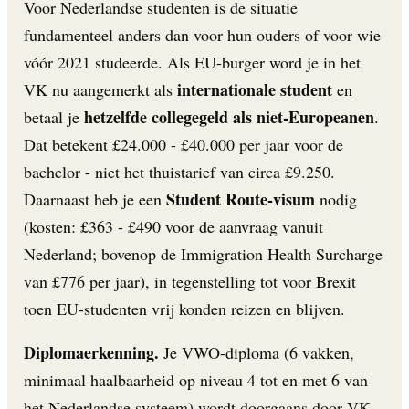
Voor Nederlandse studenten is de situatie
fundamenteel anders dan voor hun ouders of voor wie
vóór 2021 studeerde. Als EU-burger word je in het
internationale student
VK nu aangemerkt als
en
hetzelfde collegegeld als niet-Europeanen
betaal je
.
Dat betekent £24.000 - £40.000 per jaar voor de
bachelor - niet het thuistarief van circa £9.250.
Student Route-visum
Daarnaast heb je een
nodig
(kosten: £363 - £490 voor de aanvraag vanuit
Nederland; bovenop de Immigration Health Surcharge
van £776 per jaar), in tegenstelling tot voor Brexit
toen EU-studenten vrij konden reizen en blijven.
Diplomaerkenning.
Je VWO-diploma (6 vakken,
minimaal haalbaarheid op niveau 4 tot en met 6 van
het Nederlandse systeem) wordt doorgaans door VK-