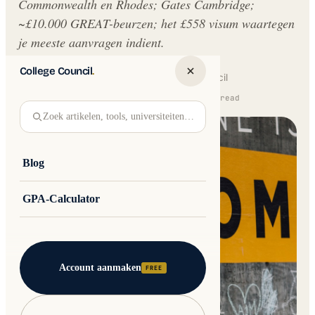
Commonwealth en Rhodes; Gates Cambridge;
~£10.000 GREAT-beurzen; het £558 visum waartegen
je meeste aanvragen indient.
College Council
.
Written by
Jakub Andre
College Council
Updated 16 February 2026 · 14 min read
Zoek artikelen, tools, universiteiten…
Blog
GPA-Calculator
Account aanmaken
FREE