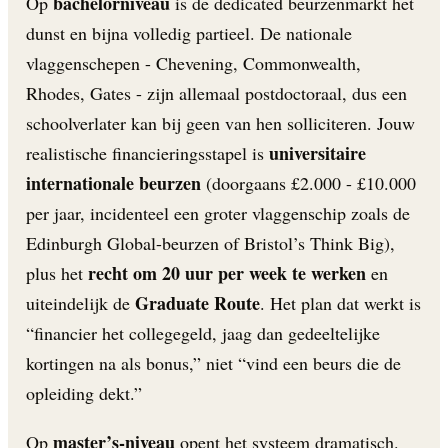
bachelorniveau
Op
is de dedicated beurzenmarkt het
dunst en bijna volledig partieel. De nationale
vlaggenschepen - Chevening, Commonwealth,
Rhodes, Gates - zijn allemaal postdoctoraal, dus een
schoolverlater kan bij geen van hen solliciteren. Jouw
universitaire
realistische financieringsstapel is
internationale beurzen
(doorgaans £2.000 - £10.000
per jaar, incidenteel een groter vlaggenschip zoals de
Edinburgh Global-beurzen of Bristol’s Think Big),
recht om 20 uur per week te werken
plus het
en
Graduate Route
uiteindelijk de
. Het plan dat werkt is
“financier het collegegeld, jaag dan gedeeltelijke
kortingen na als bonus,” niet “vind een beurs die de
opleiding dekt.”
master’s-niveau
Op
opent het systeem dramatisch.