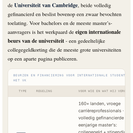
Universiteit van Cambridge
de
, beide volledig
gefinancierd en beslist bovenop een zwaar bevochten
toelating. Voor bachelors en de meeste master’s-
eigen internationale
aanvragers is het werkpaard de
beurs van de universiteit
- een gedeeltelijke
collegegeldkorting die de meeste grote universiteiten
op een aparte pagina publiceren.
BEURZEN EN FINANCIERING VOOR INTERNATIONALE STUDENTEN 
HET VK
TYPE
REGELING
VOOR WIE EN WAT HIJ VERGOED
160+ landen, vroege
carrièreprofessionals ·
volledig gefinancierde
eenjarige master's:
collegegeld + stipendium 