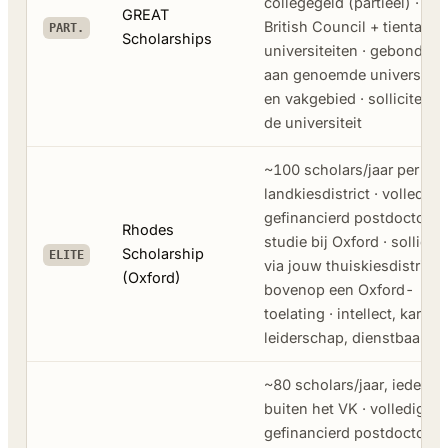
collegegeld (partieel) ·
GREAT
British Council + tientallen
PART.
Scholarships
universiteiten · gebonden
aan genoemde universiteit
en vakgebied · solliciteer b
de universiteit
~100 scholars/jaar per
landkiesdistrict · volledig
gefinancierd postdoctoraa
Rhodes
studie bij Oxford · sollicite
Scholarship
ELITE
via jouw thuiskiesdistrict,
(Oxford)
bovenop een Oxford-
toelating · intellect, karakte
leiderschap, dienstbaarhei
~80 scholars/jaar, iederee
buiten het VK · volledig
gefinancierd postdoctoraa