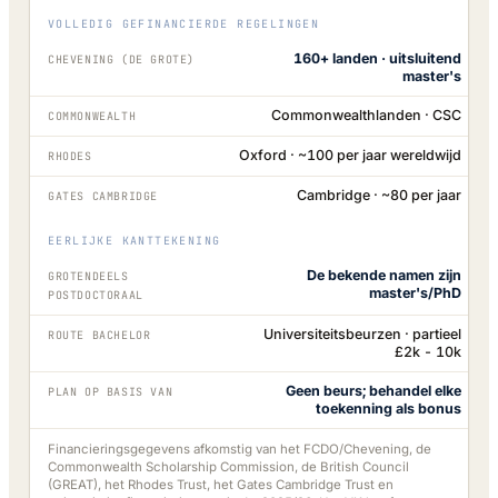
VOLLEDIG GEFINANCIERDE REGELINGEN
160+ landen · uitsluitend
CHEVENING (DE GROTE)
master's
Commonwealthlanden · CSC
COMMONWEALTH
Oxford · ~100 per jaar wereldwijd
RHODES
Cambridge · ~80 per jaar
GATES CAMBRIDGE
EERLIJKE KANTTEKENING
De bekende namen zijn
GROTENDEELS
master's/PhD
POSTDOCTORAAL
Universiteitsbeurzen · partieel
ROUTE BACHELOR
£2k - 10k
Geen beurs; behandel elke
PLAN OP BASIS VAN
toekenning als bonus
Financieringsgegevens afkomstig van het FCDO/Chevening, de
Commonwealth Scholarship Commission, de British Council
(GREAT), het Rhodes Trust, het Gates Cambridge Trust en