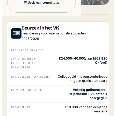
Boek een consultatie
Lead image: Wikimedia Commons
Beurzen in het VK
🇬🇧
Financiering voor internationale studenten ·
2025/2026
HET GROTE PLAATJE
£24.000-40.000/jaar (£62.820
INT'L BACHELOR-
Oxford)
COLLEGEGELD TE
FINANCIEREN
Collegegeld + levensonderhoud
WAT BEURZEN FINANCIEREN
- geen gratis standaard
Volledig gefinancierd ·
CHEVENING MASTER'S
stipendium + vluchten +
collegegeld
~£10.000 voor een eenjarige
GREAT-BEURS
master's