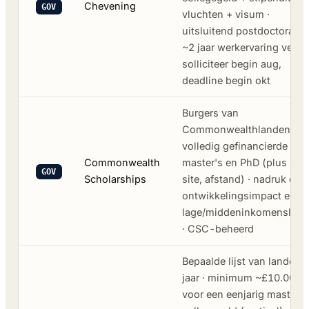
Chevening
GOV
vluchten + visum ·
uitsluitend postdoctoraal ·
~2 jaar werkervaring vereis
solliciteer begin aug,
deadline begin okt
Burgers van
Commonwealthlanden ·
volledig gefinancierde
Commonwealth
master's en PhD (plus spli
GOV
Scholarships
site, afstand) · nadruk op
ontwikkelingsimpact en
lage/middeninkomenslan
· CSC-beheerd
Bepaalde lijst van landen e
jaar · minimum ~£10.000
voor een eenjarig master's