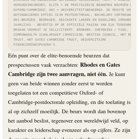
VERGOEDINGSBEURS; ELITE = DE PRESTIGIEUZE BENOEMDE BEURZEN BIJ
OXFORD/CAMBRIDGE; UNI = UNIVERSITEITSBEHEERED. DE MEESTE VOLLED
GEFINANCIERDE OPTIES ZIJN POSTDOCTORAAL; BACHELORS VERTROUWEN O
UNI-BEURZEN. BEDRAGEN, GESCHIKTE LANDEN EN DEADLINES VERANDEREN
JAARLIJKS - BEVESTIG OP DE OFFICIËLE PAGINA VAN ELK TOEKENNEND
ORGAAN VOORDAT JE SOLLICITEERT. BRONNEN: CHEVENING / FCDO,
COMMONWEALTH SCHOLARSHIP COMMISSION, BRITISH COUNCIL, HET RHODE
TRUST, HET GATES CAMBRIDGE TRUST, UNIVERSITAIRE
FINANCIERINGSPAGINA'S.
Eén punt over de elite-benoemde beurzen dat
Rhodes en Gates
prospectussen vaak verzachten:
Cambridge zijn twee aanvragen, niet één.
Je kunt
geen van beide winnen zonder eerst te worden
toegelaten tot een competitieve Oxford- of
Cambridge-postdoctorale opleiding, en die toelating is
al op zichzelf moeilijk. De beurs wordt dan bovenop
het aanbod beslist, tegenover een wereldwijd veld, op
karakter en leiderschap evenzeer als op cijfers. Ze zijn
de moeite waard als je al een geloofwaardige