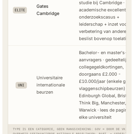
studie bij Cambridge ·
Gates
academische excellentie +
ELITE
Cambridge
onderzoekscasus +
leiderschap + inzet voor
verbetering van anderen ·
beslist bovenop toelating
Bachelor- en master's-
aanvragers · gedeeltelijke
collegegeldkortingen,
doorgaans £2.000 -
Universitaire
£10.000/jaar (enkele grote
internationale
UNI
vlaggenschipbeurzen) · bij
beurzen
Edinburgh Global, Bristol
Think Big, Manchester,
Warwick · lees de pagina 
elke universiteit
TYPE IS EEN CATEGORIE, GEEN RANGSCHIKKING: GOV = DOOR DE VK-
OVERHEID GEFINANCIERDE NATIONALE REGELINGEN; PART. = GEDEELTELI