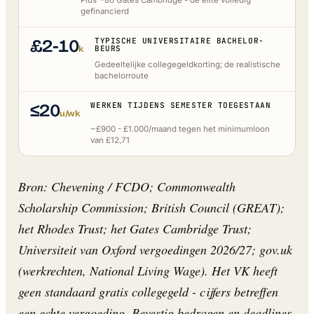
gefinancierd
£2-10
TYPISCHE UNIVERSITAIRE BACHELOR-
k
BEURS
Gedeeltelijke collegegeldkorting; de realistische
bachelorroute
≤20
WERKEN TIJDENS SEMESTER TOEGESTAAN
u/wk
~£900 - £1.000/maand tegen het minimumloon
van £12,71
Bron: Chevening / FCDO; Commonwealth
Scholarship Commission; British Council (GREAT);
het Rhodes Trust; het Gates Cambridge Trust;
Universiteit van Oxford vergoedingen 2026/27; gov.uk
(werkrechten, National Living Wage). Het VK heeft
geen standaard gratis collegegeld - cijfers betreffen
een echte vergoeding. Bevestig bedragen en deadlines