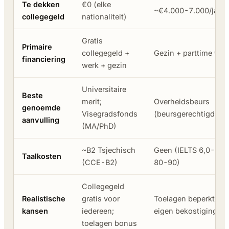
Te dekken
€0 (elke
~€4.000-7.000/jaar
collegegeld
nationaliteit)
Gratis
Primaire
collegegeld +
Gezin + parttime wer
financiering
werk + gezin
Universitaire
Beste
merit;
Overheidsbeurs
genoemde
Visegradsfonds
(beursgerechtigde l
aanvulling
(MA/PhD)
~B2 Tsjechisch
Geen (IELTS 6,0-6,5
Taalkosten
(CCE-B2)
80-90)
Collegegeld
Realistische
gratis voor
Toelagen beperkt; pl
kansen
iedereen;
eigen bekostiging
toelagen bonus