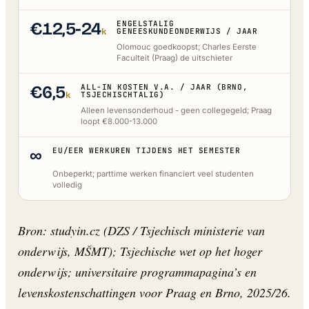
€12,5-24
ENGELSTALIG
k
GENEESKUNDEONDERWIJS / JAAR
Olomouc goedkoopst; Charles Eerste
Faculteit (Praag) de uitschieter
€6,5
ALL-IN KOSTEN V.A. / JAAR (BRNO,
k
TSJECHISCHTALIG)
Alleen levensonderhoud - geen collegegeld; Praag
loopt €8.000-13.000
∞
EU/EER WERKUREN TIJDENS HET SEMESTER
Onbeperkt; parttime werken financiert veel studenten
volledig
Bron: studyin.cz (DZS / Tsjechisch ministerie van
onderwijs, MŠMT); Tsjechische wet op het hoger
onderwijs; universitaire programmapagina’s en
levenskostenschattingen voor Praag en Brno, 2025/26.