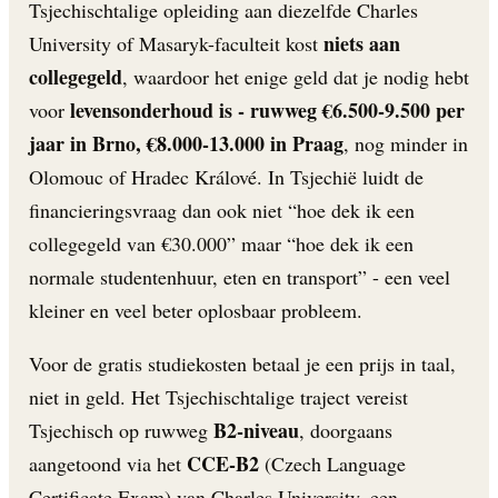
Tsjechischtalige opleiding aan diezelfde Charles
niets aan
University of Masaryk-faculteit kost
collegegeld
, waardoor het enige geld dat je nodig hebt
levensonderhoud is - ruwweg €6.500-9.500 per
voor
jaar in Brno, €8.000-13.000 in Praag
, nog minder in
Olomouc of Hradec Králové. In Tsjechië luidt de
financieringsvraag dan ook niet “hoe dek ik een
collegegeld van €30.000” maar “hoe dek ik een
normale studentenhuur, eten en transport” - een veel
kleiner en veel beter oplosbaar probleem.
Voor de gratis studiekosten betaal je een prijs in taal,
niet in geld. Het Tsjechischtalige traject vereist
B2-niveau
Tsjechisch op ruwweg
, doorgaans
CCE-B2
aangetoond via het
(Czech Language
Certificate Exam) van Charles University, een