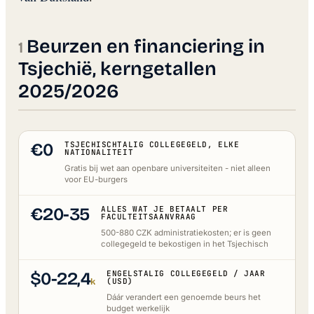
Beurzen en financiering in
Tsjechië, kerngetallen
2025/2026
€0
TSJECHISCHTALIG COLLEGEGELD, ELKE
NATIONALITEIT
Gratis bij wet aan openbare universiteiten - niet alleen
voor EU-burgers
€20-35
ALLES WAT JE BETAALT PER
FACULTEITSAANVRAAG
500-880 CZK administratiekosten; er is geen
collegegeld te bekostigen in het Tsjechisch
$0-22,4
ENGELSTALIG COLLEGEGELD / JAAR
k
(USD)
Dáár verandert een genoemde beurs het
budget werkelijk