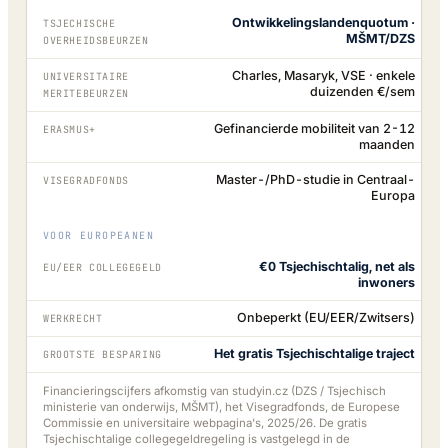
Ontwikkelingslandenquotum ·
TSJECHISCHE
MŠMT/DZS
OVERHEIDSBEURZEN
Charles, Masaryk, VSE · enkele
UNIVERSITAIRE
duizenden €/sem
MERITEBEURZEN
Gefinancierde mobiliteit van 2-12
ERASMUS+
maanden
Master-/PhD-studie in Centraal-
VISEGRADFONDS
Europa
VOOR EUROPEANEN
€0 Tsjechischtalig, net als
EU/EER COLLEGEGELD
inwoners
Onbeperkt (EU/EER/Zwitsers)
WERKRECHT
Het gratis Tsjechischtalige traject
GROOTSTE BESPARING
Financieringscijfers afkomstig van studyin.cz (DZS / Tsjechisch
ministerie van onderwijs, MŠMT), het Visegradfonds, de Europese
Commissie en universitaire webpagina's, 2025/26. De gratis
Tsjechischtalige collegegeldregeling is vastgelegd in de