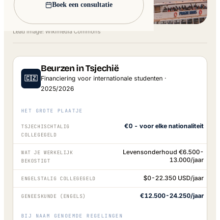
Boek een consultatie
Lead image: Wikimedia Commons
Beurzen in Tsjechië
🇨🇿
Financiering voor internationale studenten ·
2025/2026
HET GROTE PLAATJE
€0 - voor elke nationaliteit
TSJECHISCHTALIG
COLLEGEGELD
Levensonderhoud €6.500-
WAT JE WERKELIJK
13.000/jaar
BEKOSTIGT
$0-22.350 USD/jaar
ENGELSTALIG COLLEGEGELD
€12.500-24.250/jaar
GENEESKUNDE (ENGELS)
BIJ NAAM GENOEMDE REGELINGEN