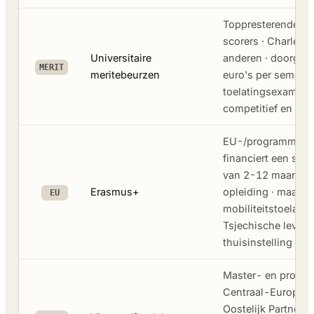
Toppresterende a
scorers · Charles,
Universitaire
anderen · doorgaa
MERIT
meritebeurzen
euro's per semeste
toelatingsexamen e
competitief en bep
EU-/programmalan
financiert een stu
van 2-12 maanden,
Erasmus+
opleiding · maande
EU
mobiliteitstoelage
Tsjechische levens
thuisinstelling ger
Master- en promot
Centraal-Europa · 
Oostelijk Partners