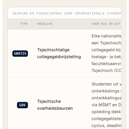
BEURZEN EN FINANCIERING VOOR INTERNATIONALE STUDENTEN 
TYPE
REGELING
VOOR WIE EN WAT HET
Elke nationaliteit 
een Tsjechischtal
Tsjechischtalige
collegegeld bij we
GRATIS
collegegeldvrijstelling
toelage · je betaal
faculteitsaanvraag 
Tsjechisch (CCE-
Studenten uit vast
ontwikkelings-/par
ontwikkelingssame
Tsjechische
via MŠMT en DZS ·
GOV
overheidsbeurzen
opleiding dekken (
collegegeldsteun) ·
cyclus, deadlines