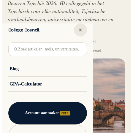
Beurzen Tsjechië 2026: €0 collegegeld in het
Tsjechisch voor elke nationaliteit, Tsjechische
overheidsbeurzen, universitaire meritebeurzen en
Erasmus+.
College Council
.
Written by
Jakub Andre
College Council
Zoek artikelen, tools, universiteiten…
Updated 16 February 2026 · 13 min read
Blog
GPA-Calculator
Account aanmaken
FREE