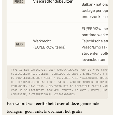
Visegradfondsbeurzen
REGIO
Balkan-nationalite
toelage per oproep
onderzoek en stud
EU/EER/Zwitserse 
parttime werken, o
Werkrecht
Tsjechische student
WERK
(EU/EER/Zwitsers)
Praag/Brno IT-stage
studenten volledig
levenskosten
TYPE IS EEN CATEGORIE, GEEN RANGSCHIKKING: GRATIS = DE STRUCTUR
COLLEGEGELDVRIJSTELLING (VERREWEG DE GROOTSTE BESPARING); GOV =
ONTWIKKELINGSBEURS; MERIT = UNIVERSITAIRE ACADEMISCHE TOELAGEN;
HET CENTRAAL-EUROPESE FONDS; WERK = ARBEIDSINKOMEN. BEDRAGEN EN
VERANDEREN JAARLIJKS - BEVESTIG BIJ DE OFFICIËLE PAGINA VAN ELK
VOOR JE SOLLICITEERT. BRONNEN: STUDYIN.CZ (DZS / MŠMT), UNIVERS
COMMISSIE, INTERNATIONAAL VISEGRADFONDS.
Een woord van eerlijkheid over al deze genoemde
toelagen: geen enkele evenaart het gratis