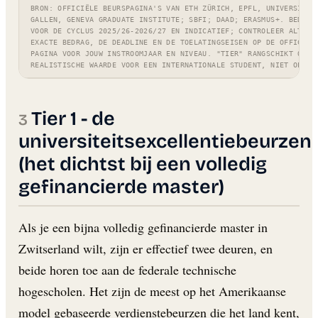
BRON: OFFICIËLE BEURSPAGINA'S VAN ETH ZÜRICH, EPFL, UNIVERSITY 
GALLEN, GENEVA GRADUATE INSTITUTE; SBFI; DAAD; ERASMUS+. BEDRAG
VOOR DE CYCLUS 2025/26-2026/27 EN INDICATIEF; CONTROLEER ALTIJD
EXACTE BEDRAG, DE DEADLINE EN DE TOELATINGSEISEN OP DE OFFICIËL
PAGINA VOOR JOUW INSTROOMJAAR EN NIVEAU. "TIER" RANGSCHIKT OP
REALISTISCHE WAARDE VOOR EEN INTERNATIONALE STUDENT, NIET OP PR
Tier 1 - de
universiteitsexcellentiebeurzen
(het dichtst bij een volledig
gefinancierde master)
Als je een bijna volledig gefinancierde master in
Zwitserland wilt, zijn er effectief twee deuren, en
beide horen toe aan de federale technische
hogescholen. Het zijn de meest op het Amerikaanse
model gebaseerde verdienstebeurzen die het land kent,