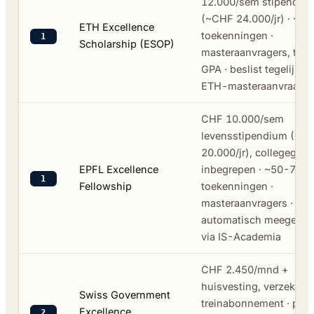
12.000/sem stipendiu
(~CHF 24.000/jr) · ~50
ETH Excellence
toekenningen ·
1
Scholarship (ESOP)
masteraanvragers, top
GPA · beslist tegelijk m
ETH-masteraanvraag
CHF 10.000/sem
levensstipendium (CH
20.000/jr), collegegeld 
EPFL Excellence
inbegrepen · ~50-70
1
Fellowship
toekenningen ·
masteraanvragers ·
automatisch meegeno
via IS-Academia
CHF 2.450/mnd +
huisvesting, verzekerin
Swiss Government
treinabonnement · prom
Excellence
2