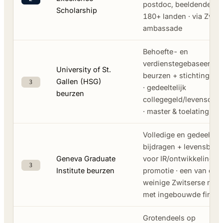
postdoc, beeldende kun
Scholarship
180+ landen · via Zwit
ambassade
Behoefte- en
verdienstegebaseerde
University of St.
beurzen + stichtingsf
Gallen (HSG)
3
· gedeeltelijk
beurzen
collegegeld/levensond
· master & toelatingspe
Volledige en gedeelteli
bijdragen + levensbeu
Geneva Graduate
voor IR/ontwikkeling m
3
Institute beurzen
promotie · een van de
weinige Zwitserse mas
met ingebouwde financ
Grotendeels op