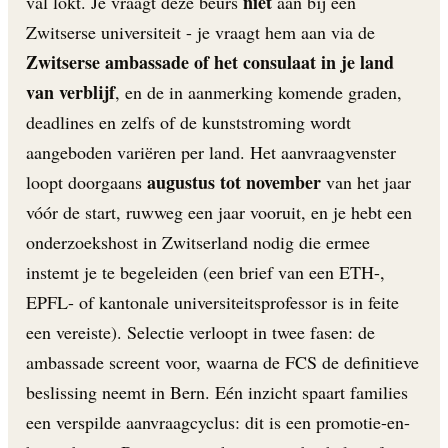
niet
val lokt. Je vraagt deze beurs
aan bij een
Zwitserse universiteit - je vraagt hem aan via de
Zwitserse ambassade of het consulaat in je land
van verblijf
, en de in aanmerking komende graden,
deadlines en zelfs of de kunststroming wordt
aangeboden variëren per land. Het aanvraagvenster
augustus tot november
loopt doorgaans
van het jaar
vóór de start, ruwweg een jaar vooruit, en je hebt een
onderzoekshost in Zwitserland nodig die ermee
instemt je te begeleiden (een brief van een ETH-,
EPFL- of kantonale universiteitsprofe­ssor is in feite
een vereiste). Selectie verloopt in twee fasen: de
ambassade screent voor, waarna de FCS de definitieve
beslissing neemt in Bern. Eén inzicht spaart families
een verspilde aanvraagcyclus: dit is een promotie-en-