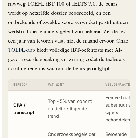
ruwweg TOEFL iBT 100 of IELTS 7,0, de beurs
wordt op hetzelfde dossier beoordeeld, en een
ontbrekende of zwakke score verwijdert je stil uit een
wedstrijd die je anders geleid zou hebben. Zet de test
een jaar van tevoren vast, niet de maand ervoor. Onze
TOEFL-app
biedt volledige iBT-oefentests met AI-
gecorrigeerde speaking en writing zodat de taalscore
nooit de reden is waarom de beurs je ontglipt.
HEFBOOM
WAT WINT
VEELGEMAAKTE FO
Een verhaal als
Top ~5% van cohort;
GPA /
substituut voor
duidelijk stijgende
transcript
cijfers
trend
behandelen
Onderzoeksbegeleider
Beroemde