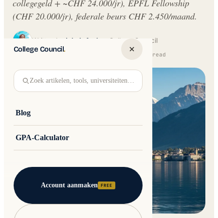
collegegeld + ~CHF 24.000/jr), EPFL Fellowship
(CHF 20.000/jr), federale beurs CHF 2.450/maand.
Written by
Jakub Andre
College Council
College Council
.
Updated 16 February 2026 · 13 min read
Zoek artikelen, tools, universiteiten…
Blog
GPA-Calculator
Account aanmaken
FREE