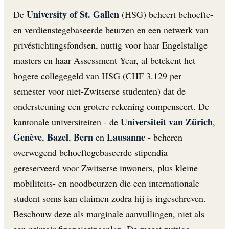
University of St. Gallen
De
(HSG) beheert behoefte-
en verdienstegebaseerde beurzen en een netwerk van
privéstichtingsfondsen, nuttig voor haar Engelstalige
masters en haar Assessment Year, al betekent het
hogere collegegeld van HSG (CHF 3.129 per
semester voor niet-Zwitserse studenten) dat de
ondersteuning een grotere rekening compenseert. De
Universiteit van Zürich
kantonale universiteiten - de
,
Genève
Bazel
Bern
Lausanne
,
,
en
- beheren
overwegend behoefte­gebaseerde stipendia
gereserveerd voor Zwitserse inwoners, plus kleine
mobiliteits- en noodbeurzen die een internationale
student soms kan claimen zodra hij is ingeschreven.
Beschouw deze als marginale aanvullingen, niet als
een primair financieringsplan. De meest nuttige