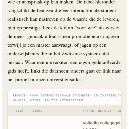
wie er aanspraak op kan maken. De tabel hieronder
rangschikt de beurzen die een internationale student
realistisch kan nastreven op de waarde die ze leveren,
niet op prestige. Lees de kolom “voor wie” als eerste:
de meest gemaakte fout is een promotiebeurs najagen
terwijl je een master aanvraagt, of jagen op een
onderwijsbeurs die in het Zwitserse systeem niet
bestaat. Waar een universiteit een eigen gedetailleerde
gids heeft, linkt die daarheen; anders gaat de link naar
het profiel in onze
universiteitsatlas
.
BEURZEN VOOR INTERNATIONALE STUDENTEN IN ZWITSERLAND -
WAARDE, NIVEAU EN TOELATINGSEISEN
TIER
BEURS
WAT HET BETAALT · VOOR W
Volledig collegegeld +