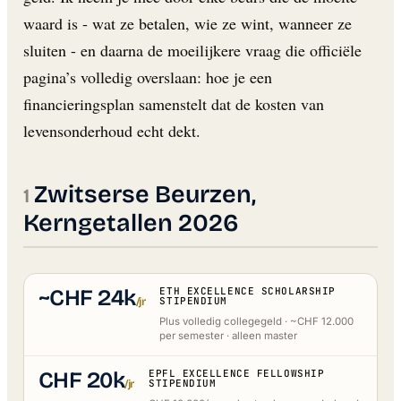
waard is - wat ze betalen, wie ze wint, wanneer ze
sluiten - en daarna de moeilijkere vraag die officiële
pagina’s volledig overslaan: hoe je een
financieringsplan samenstelt dat de kosten van
levensonderhoud echt dekt.
Zwitserse Beurzen,
Kerngetallen 2026
~CHF 24k
ETH EXCELLENCE SCHOLARSHIP
/jr
STIPENDIUM
Plus volledig collegegeld · ~CHF 12.000
per semester · alleen master
CHF 20k
EPFL EXCELLENCE FELLOWSHIP
/jr
STIPENDIUM