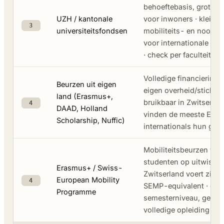
behoeftebasis, grotend
UZH / kantonale
voor inwoners · kleine
3
universiteitsfondsen
mobiliteits- en noodb
voor internationale st
· check per faculteit
Volledige financiering v
Beurzen uit eigen
eigen overheid/stichtin
land (Erasmus+,
bruikbaar in Zwitserland
4
DAAD, Holland
vinden de meeste ETH
Scholarship, Nuffic)
internationals hun geld
Mobiliteitsbeurzen voo
studenten op uitwissel
Erasmus+ / Swiss-
Zwitserland voert zijn 
European Mobility
4
SEMP-equivalent · op
Programme
semesterniveau, geen
volledige opleiding