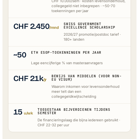
CHF 10.000/sem · kosten levensonderhoud,
collegegeld niet inbegrepen · ~50-70
toekenningen per jaar
CHF 2.450
SWISS GOVERNMENT
/mnd
EXCELLENCE SCHOLARSHIP
2026/27 promotie/postdoc tarief ·
180+ landen
~50
ETH ESOP-TOEKENNINGEN PER JAAR
Lage eencijferige % van masteraanvragers
CHF 21k
BEWIJS VAN MIDDELEN (VOOR NON-
/jr
EU VISUM)
Waarom inkomen voor levensonderhoud
meer telt dan een
collegegeldkwijtschelding
15
TOEGESTAAN BIJVERDIENEN TIJDENS
u/wk
SEMESTER
De financieringslaag die bijna iedereen gebruikt ·
CHF 22-32 per uur