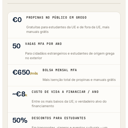
€0
PROPINAS NO PÚBLICO EM GREGO
Gratuitas para estudantes da UE e de fora da UE, mais
manuais grátis
50
VAGAS MFA POR ANO
Para cidadãos estrangeiros e estudantes de origem grega
no exterior
€650
BOLSA MENSAL MFA
/mês
Mais isenção total de propinas e manuais grátis
~€8
CUSTO DE VIDA A FINANCIAR / ANO
k
Entre os mais baixos da UE; o verdadeiro alvo do
financiamento
50%
DESCONTOS PARA ESTUDANTES
Em transportes, viagens e eventos culturais - um