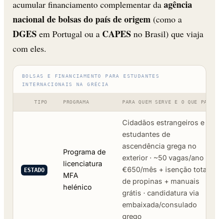
agência
acumular financiamento complementar da
nacional de bolsas do país de origem
(como a
DGES
CAPES
em Portugal ou a
no Brasil) que viaja
com eles.
BOLSAS E FINANCIAMENTO PARA ESTUDANTES
INTERNACIONAIS NA GRÉCIA
TIPO
PROGRAMA
PARA QUEM SERVE E O QUE PAGA
Cidadãos estrangeiros e
estudantes de
ascendência grega no
Programa de
exterior · ~50 vagas/ano ·
licenciatura
€650/mês + isenção total
ESTADO
MFA
de propinas + manuais
helénico
grátis · candidatura via
embaixada/consulado
grego