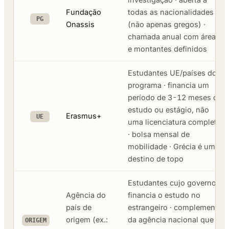
Fundação
todas as nacionalidades
PG
Onassis
(não apenas gregos) ·
chamada anual com áreas
e montantes definidos
Estudantes UE/países do
programa · financia um
período de 3-12 meses de
estudo ou estágio, não
Erasmus+
UE
uma licenciatura completa
· bolsa mensal de
mobilidade · Grécia é um
destino de topo
Estudantes cujo governo
Agência do
financia o estudo no
país de
estrangeiro · complemento
origem (ex.:
da agência nacional que
ORIGEM