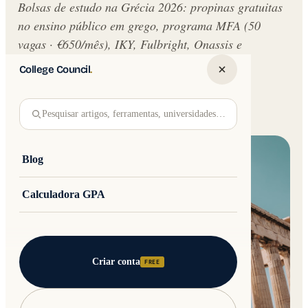
Bolsas de estudo na Grécia 2026: propinas gratuitas
no ensino público em grego, programa MFA (50
vagas · €650/mês), IKY, Fulbright, Onassis e
Erasmus+.
College Council
.
Written by
Jakub Andre
College Council
Pesquisar artigos, ferramentas, universidades…
Updated 16 February 2026 · 13 min read
Blog
Calculadora GPA
Criar conta
FREE