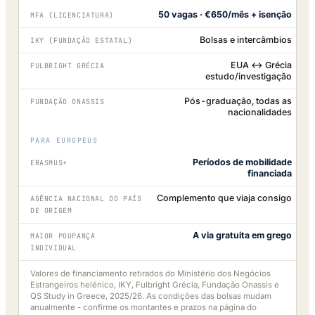
50 vagas · €650/mês + isenção
MFA (LICENCIATURA)
Bolsas e intercâmbios
IKY (FUNDAÇÃO ESTATAL)
EUA ↔ Grécia
FULBRIGHT GRÉCIA
estudo/investigação
Pós-graduação, todas as
FUNDAÇÃO ONASSIS
nacionalidades
PARA EUROPEUS
Períodos de mobilidade
ERASMUS+
financiada
Complemento que viaja consigo
AGÊNCIA NACIONAL DO PAÍS
DE ORIGEM
A via gratuita em grego
MAIOR POUPANÇA
INDIVIDUAL
Valores de financiamento retirados do Ministério dos Negócios
Estrangeiros helénico, IKY, Fulbright Grécia, Fundação Onassis e
QS Study in Greece, 2025/26. As condições das bolsas mudam
anualmente - confirme os montantes e prazos na página do