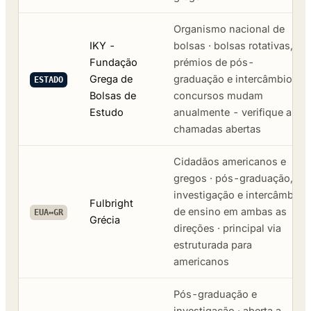
Organismo nacional de
IKY -
bolsas · bolsas rotativas,
Fundação
prémios de pós-
Grega de
graduação e intercâmbios ·
ESTADO
Bolsas de
concursos mudam
Estudo
anualmente - verifique as
chamadas abertas
Cidadãos americanos e
gregos · pós-graduação,
investigação e intercâmbio
Fulbright
de ensino em ambas as
EUA↔GR
Grécia
direções · principal via
estruturada para
americanos
Pós-graduação e
investigação · aberta a