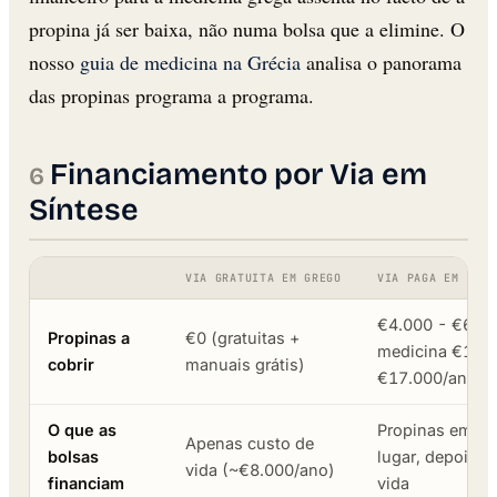
propina já ser baixa, não numa bolsa que a elimine. O
nosso
guia de medicina na Grécia
analisa o panorama
das propinas programa a programa.
Financiamento por Via em
Síntese
VIA GRATUITA EM GREGO
VIA PAGA EM INGL
€4.000 - €6.00
Propinas a
€0 (gratuitas +
medicina €12.
cobrir
manuais grátis)
€17.000/ano
O que as
Propinas em pr
Apenas custo de
bolsas
lugar, depois c
vida (~€8.000/ano)
financiam
vida