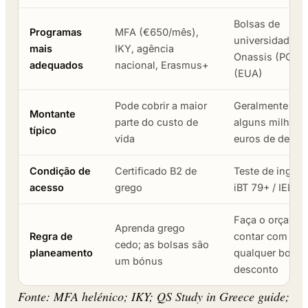
Bolsas de
Programas
MFA (€650/mês),
universidade/p
mais
IKY, agência
Onassis (PG), F
adequados
nacional, Erasmus+
(EUA)
Pode cobrir a maior
Geralmente parc
Montante
parte do custo de
alguns milhare
típico
vida
euros de desco
Condição de
Certificado B2 de
Teste de inglê
acesso
grego
iBT 79+ / IELTS
Faça o orçame
Aprenda grego
Regra de
contar com bols
cedo; as bolsas são
planeamento
qualquer bolsa
um bónus
desconto
Fonte: MFA helénico; IKY; QS Study in Greece guide;