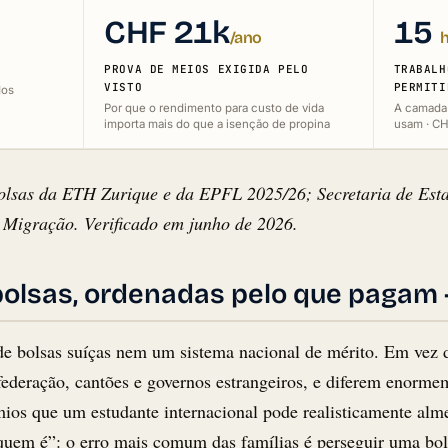
CHF 21k
15
/ano
PROVA DE MEIOS EXIGIDA PELO
TRABALH
VISTO
PERMITI
dos
Por que o rendimento para custo de vida
A camada 
importa mais do que a isenção de propina
usam · CH
 bolsas da ETH Zurique e da EPFL 2025/26; Secretaria de Est
a Migração. Verificado em junho de 2026.
bolsas, ordenadas pelo que pagam -
de bolsas suíças nem um sistema nacional de mérito. Em vez d
federação, cantões e governos estrangeiros, e diferem enor
mios que um estudante internacional pode realisticamente alme
 quem é”: o erro mais comum das famílias é perseguir uma bo