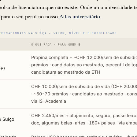
olsa de licenciatura que não existe. Onde uma universidade te
i para o seu perfil no nosso
Atlas universitário
.
TERNACIONAIS NA SUÍÇA - VALOR, NÍVEL E ELEGIBILIDADE
O QUE PAGA · PARA QUEM É
Propina completa + ~CHF 12.000/sem de subsídi
prémios · candidatos ao mestrado, percentil de t
OP)
candidatura ao mestrado da ETH
CHF 10.000/sem de subsídio de vida (CHF 20.000
· ~50-70 prémios · candidatos ao mestrado · con
via IS-Academia
CHF 2.450/mês + alojamento, seguro, passe ferro
o Suíço
doc, algumas belas-artes · 180+ países · via emb