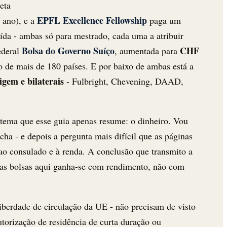
eta
EPFL Excellence Fellowship
 ano), e a
paga um
uída - ambas só para mestrado, cada uma a atribuir
Bolsa do Governo Suíço
CHF
ederal
, aumentada para
 de mais de 180 países. E por baixo de ambas está a
igem e bilaterais
- Fulbright, Chevening, DAAD,
tema que esse guia apenas resume: o dinheiro. Vou
ha - e depois a pergunta mais difícil que as páginas
o consulado e à renda. A conclusão que transmito a
go das bolsas aqui ganha-se com rendimento, não com
iberdade de circulação da UE - não precisam de visto
utorização de residência de curta duração ou