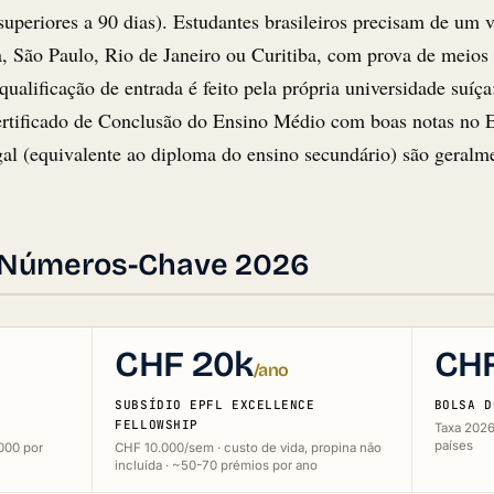
superiores a 90 dias). Estudantes brasileiros precisam de um v
a, São Paulo, Rio de Janeiro ou Curitiba, com prova de meio
qualificação de entrada é feito pela própria universidade su
rtificado de Conclusão do Ensino Médio com boas notas no 
l (equivalente ao diploma do ensino secundário) são geralmen
, Números-Chave 2026
CHF 20k
CHF
/ano
SUBSÍDIO EPFL EXCELLENCE
BOLSA D
FELLOWSHIP
Taxa 2026
países
000 por
CHF 10.000/sem · custo de vida, propina não
incluída · ~50-70 prémios por ano