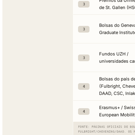
Prémios da Univ
3
de St. Gallen (H
Bolsas do Genev
3
Graduate Institut
Fundos UZH /
3
universidades ca
Bolsas do país d
(Fulbright, Chev
4
DAAD, CSC, Inla
Erasmus+ / Swis
4
European Mobilit
FONTE: PÁGINAS OFICIAIS DE BO
FULBRIGHT/CHEVENING/DAAD. OS 