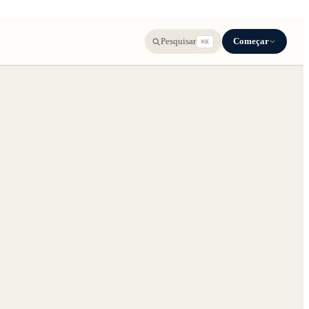
Começar
Pesquisar
⌘K