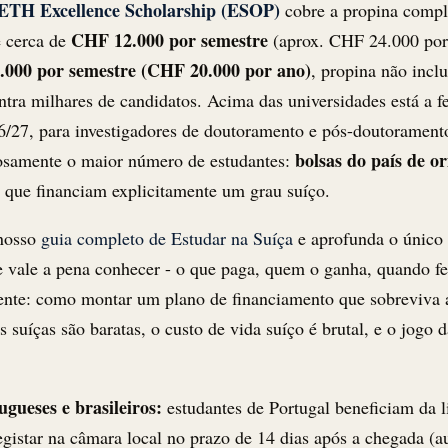
ETH Excellence Scholarship (ESOP)
cobre a propina compl
CHF 12.000 por semestre
e cerca de
(aprox. CHF 24.000 por
000 por semestre (CHF 20.000 por ano)
, propina não incl
ntra milhares de candidatos. Acima das universidades está a f
6/27, para investigadores de doutoramento e pós-doutoramento
bolsas do país de or
iosamente o maior número de estudantes:
 que financiam explicitamente um grau suíço.
 nosso
guia completo de Estudar na Suíça
e aprofunda o único 
e vale a pena conhecer - o que paga, quem o ganha, quando fec
ente: como montar um plano de financiamento que sobreviva a
as suíças são baratas, o custo de vida suíço é brutal, e o jo
gueses e brasileiros:
estudantes de Portugal beneficiam da l
egistar na câmara local no prazo de 14 dias após a chegada (a