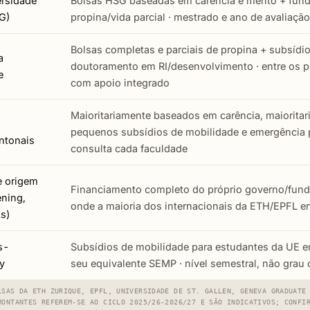
ersidade
Bolsas HSG baseadas em carência e mérito + fund
SG)
propina/vida parcial · mestrado e ano de avaliação
Bolsas completas e parciais de propina + subsídi
a
doutoramento em RI/desenvolvimento · entre os 
e
com apoio integrado
Maioritariamente baseados em carência, maioritar
pequenos subsídios de mobilidade e emergência p
ntonais
consulta cada faculdade
e origem
Financiamento completo do próprio governo/fundaç
ening,
onde a maioria dos internacionais da ETH/EPFL en
ks)
s-
Subsídios de mobilidade para estudantes da UE e
y
seu equivalente SEMP · nível semestral, não grau
LSAS DA ETH ZURIQUE, EPFL, UNIVERSIDADE DE ST. GALLEN, GENEVA GRADUATE
MONTANTES REFEREM-SE AO CICLO 2025/26-2026/27 E SÃO INDICATIVOS; CONFI