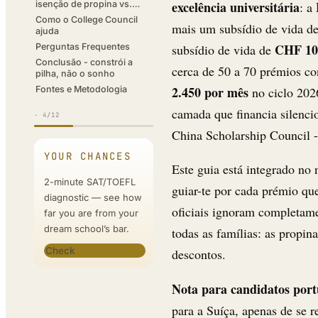
excelência universitária
: a
isenção de propina vs.
rendimento para custo de
Como o College Council
mais um subsídio de vida d
vida
ajuda
CHF 10.
subsídio de vida de
Perguntas Frequentes
Conclusão - constrói a
cerca de 50 a 70 prémios co
pilha, não o sonho
2.450 por mês
no ciclo 202
Fontes e Metodologia
camada que financia silenc
·
4
/12
China Scholarship Council -
YOUR CHANCES
Este guia está integrado no
2-minute SAT/TOEFL
guiar-te por cada prémio qu
diagnostic — see how
oficiais ignoram completam
far you are from your
dream school’s bar.
todas as famílias: as propin
Check
descontos.
Nota para candidatos portu
para a Suíça, apenas de se r