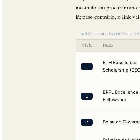
mestrado, ou procurar uma b
lá; caso contrário, o link va
BOLSAS PARA ESTUDANTES IN
NÍVEL
BOLSA
ETH Excellence
1
Scholarship (ES
EPFL Excellence
1
Fellowship
Bolsa do Govern
2