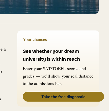
Your chances
é a
See whether your dream
university is within reach
e
Enter your SAT/TOEFL scores and
to
grades — we’ll show your real distance
to the admissions bar.
Take the free diagnostic
a