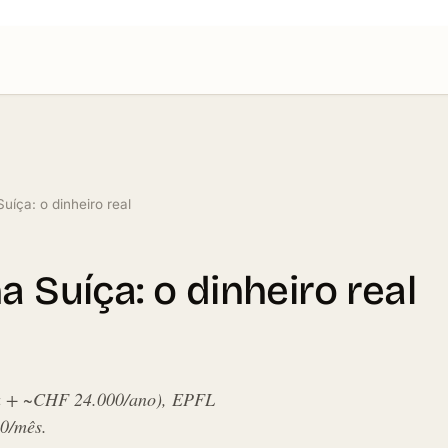
uíça: o dinheiro real
 Suíça: o dinheiro real
ta + ~CHF 24.000/ano), EPFL
0/mês.