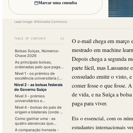
Marcar uma consulta
Lead image: Wikimedia Commons
TABLE OF CONTENTS
12
O e-mail chega em março e
mestrado em machine lear
Bolsas Suíças, Números-
Chave 2026
Depois chega a segunda me
As principais bolsas,
parte fácil, mas Lausanne 
ordenadas pelo que pagam
- não pelo prestígio
Nível 1 - os prémios de
consulado emitir o visto, 
excelência universitária (o
mais próximo de um
comer fosse o que fosse. A
Nível 2 - as bolsas federais
mestrado totalmente
do Governo Suíço
financiado)
de vida, e na Suíça a bolsa
Nível 3 - prémios
universitários e
paga para viver.
especializados além da ETH
Nível 4 - bolsas do país de
e da EPFL
origem e bilaterais (onde a
Eis o essencial, com os núme
maioria dos estudantes
Como ganhar uma - as
realmente ganha)
quatro alavancas que
estudantes internacionais 
decidem
A comparação honesta -