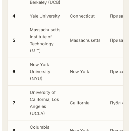
Berkeley (UCB)
4
Yale University
Connecticut
Приватни
Massachusetts
Institute of
5
Massachusetts
Приватни
Technology
(MIT)
New York
6
University
New York
Приватни
(NYU)
University of
California, Los
7
California
Публічни
Angeles
(UCLA)
Columbia
8
New York
Приватни