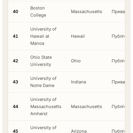
Boston
40
Massachusetts
Приватни
College
University of
41
Hawaii at
Hawaii
Публічни
Manoa
Ohio State
42
Ohio
Публічни
University
University of
43
Indiana
Приватни
Notre Dame
University of
44
Massachusetts
Massachusetts
Публічни
Amherst
University of
45
Arizona
Публічни