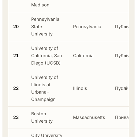
Madison
Pennsylvania
20
State
Pennsylvania
Публічни
University
University of
21
California, San
California
Публічни
Diego (UCSD)
University of
Illinois at
22
Illinois
Публічни
Urbana-
Champaign
Boston
23
Massachusetts
Приватни
University
City University