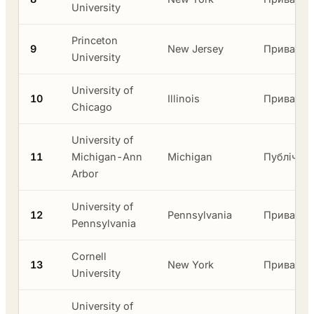
University
Princeton
9
New Jersey
Приватни
University
University of
10
Illinois
Приватни
Chicago
University of
11
Michigan-Ann
Michigan
Публічни
Arbor
University of
12
Pennsylvania
Приватни
Pennsylvania
Cornell
13
New York
Приватни
University
University of