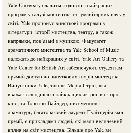
Yale University славиться однією з найкращих
програм у галузі мистецтва та гуманітарних наук у
світі. Yale пропонує виняткові програми з
літератури, історії мистецтва, театру, а також
напрямки, пов’язані з музикою. Факультет
драматичного мистецтва та Yale School of Music
належать до найкращих у світі. Yale Art Gallery та
Yale Center for British Art забезпечують студентам
прямий доступ до виняткових творів мистецтва.
Випускники Yale, такі як Меріл Стріп, яка
вважається однією з найкращих актрис в історії
кіно, та Торнтон Вайлдер, письменник і
драматург, багаторазовий лауреат Пулітцерівської
премії, є прикладами людей, які мали величезний
вплив на світ мистецтва. Більше про Yale ви