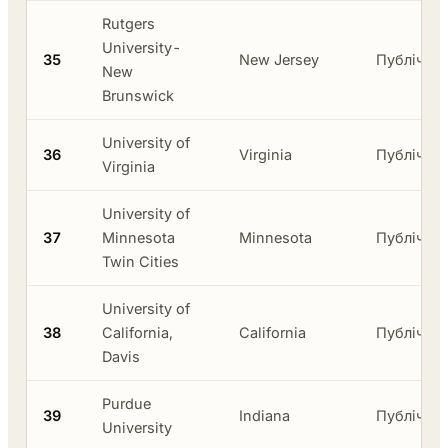
Rutgers
University-
35
New Jersey
Публічни
New
Brunswick
University of
36
Virginia
Публічни
Virginia
University of
37
Minnesota
Minnesota
Публічни
Twin Cities
University of
38
California,
California
Публічни
Davis
Purdue
39
Indiana
Публічни
University