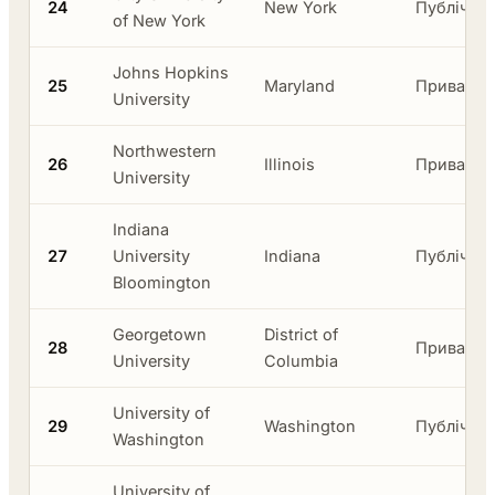
24
New York
Публічни
of New York
Johns Hopkins
25
Maryland
Приватни
University
Northwestern
26
Illinois
Приватни
University
Indiana
27
University
Indiana
Публічни
Bloomington
Georgetown
District of
28
Приватни
University
Columbia
University of
29
Washington
Публічни
Washington
University of