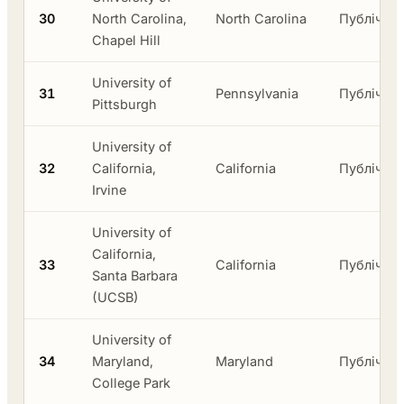
30
North Carolina,
North Carolina
Публічни
Chapel Hill
University of
31
Pennsylvania
Публічни
Pittsburgh
University of
32
California,
California
Публічни
Irvine
University of
California,
33
California
Публічни
Santa Barbara
(UCSB)
University of
34
Maryland,
Maryland
Публічни
College Park