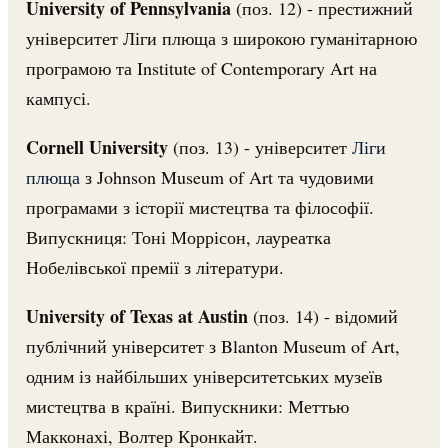
University of Pennsylvania
(поз. 12) - престижний
університет Ліги плюща з широкою гуманітарною
програмою та Institute of Contemporary Art на
кампусі.
Cornell University
(поз. 13) - університет
Ліги
плюща
з Johnson Museum of Art та чудовими
програмами з історії мистецтва та філософії.
Випускниця: Тоні Моррісон, лауреатка
Нобелівської премії з літератури.
University of Texas at Austin
(поз. 14) - відомий
публічний університет з Blanton Museum of Art,
одним із найбільших університетських музеїв
мистецтва в країні. Випускники: Меттью
Макконахі, Волтер Кронкайт.