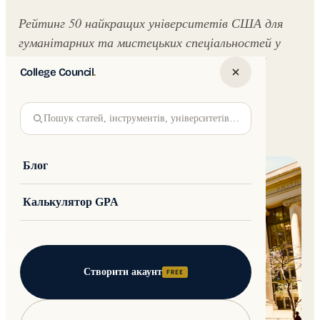
Рейтинг 50 найкращих університетів США для
гуманітарних та мистецьких спеціальностей у
2026 році - Гарвард, Єль, Стенфорд та інші
College Council
.
провідні заклади з профілями програм.
Written by
Jakub Andre
College Council
Пошук статей, інструментів, університетів…
Updated 30 May 2026 · 7 min read
Блог
Калькулятор GPA
Створити акаунт
FREE