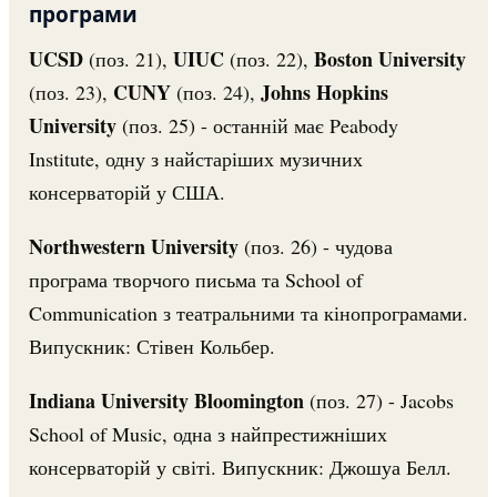
програми
UCSD
UIUC
Boston University
(поз. 21),
(поз. 22),
CUNY
Johns Hopkins
(поз. 23),
(поз. 24),
University
(поз. 25) - останній має Peabody
Institute, одну з найстаріших музичних
консерваторій у США.
Northwestern University
(поз. 26) - чудова
програма творчого письма та School of
Communication з театральними та кінопрограмами.
Випускник: Стівен Кольбер.
Indiana University Bloomington
(поз. 27) - Jacobs
School of Music, одна з найпрестижніших
консерваторій у світі. Випускник: Джошуа Белл.