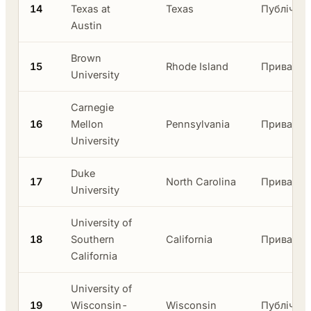
14
Texas at
Texas
Публічни
Austin
Brown
15
Rhode Island
Приватни
University
Carnegie
16
Mellon
Pennsylvania
Приватни
University
Duke
17
North Carolina
Приватни
University
University of
18
Southern
California
Приватни
California
University of
19
Wisconsin-
Wisconsin
Публічни