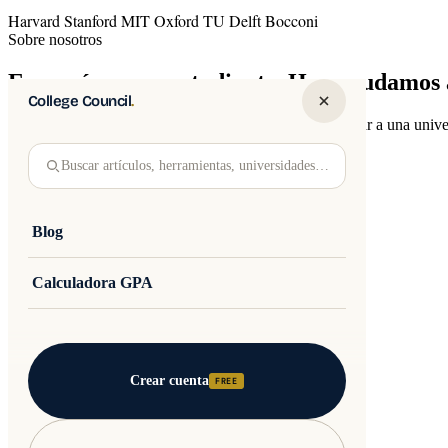
Harvard
Stanford
MIT
Oxford
TU Delft
Bocconi
Sobre nosotros
Empezó con un estudiante. Hoy ayudamos a
College Council
.
En 2018, ayudamos al primer estudiante polaco a ingresar a una unive
basadas en datos y años de experiencia.
Buscar artículos, herramientas, universidades…
Saber más
Blog
Calculadora GPA
Crear cuenta
FREE