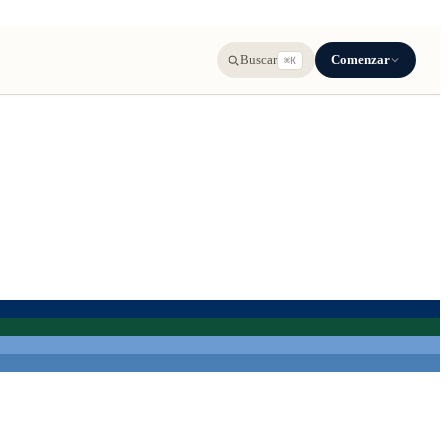
Comenzar
Buscar
⌘K