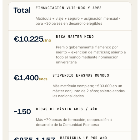
Total
FINANCIACIÓN VLIR-UOS Y ARES
Matrícula + viaje + seguro + asignación mensual -
para ~30 países en desarrollo elegibles
€10.225
BECA MASTER MIND
/año
Premio gubernamental flamenco por
mérito + exención de matrícula; abierto a
todo el mundo mediante nominación
universitaria
€1.400
STIPENDIO ERASMUS MUNDUS
/mes
Más matrícula completa; ~€33.600 en un
máster conjunto de 2 años; abierto a todas
las nacionalidades
~150
BECAS DE MÁSTER ARES / AÑO
Más ~70 becas de formación; cooperación al
desarrollo de la Comunidad Francesa
MATRÍCULA UE POR AÑO