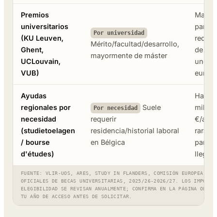
Premios
Mayor
universitarios
parcia
Por universidad
(
KU Leuven
,
reduc
Mérito/facultad/desarrollo,
Ghent
,
de tas
mayormente de máster
UCLouvain
,
unos m
VUB
)
euros
Ayudas
Hasta 
regionales por
Suele
miles 
Por necesidad
necesidad
requerir
€/año
(studietoelagen
residencia/historial laboral
rarame
/ bourse
en Bélgica
para r
d'études)
llegad
FUENTE: VLIR-UOS, ARES, STUDY IN FLANDERS, COMISIÓN EUROPEA Y P
OFICIALES DE BECAS UNIVERSITARIAS, 2025/26-2026/27. LOS IMPORTE
ELEGIBILIDAD SE REVISAN ANUALMENTE; CONFIRMA EN LA PÁGINA OFICI
TU AÑO DE ACCESO ANTES DE SOLICITAR.