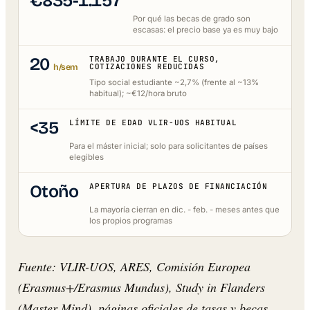
€835-1.157
Por qué las becas de grado son
escasas: el precio base ya es muy bajo
20
TRABAJO DURANTE EL CURSO,
h/sem
COTIZACIONES REDUCIDAS
Tipo social estudiante ~2,7% (frente al ~13%
habitual); ~€12/hora bruto
<35
LÍMITE DE EDAD VLIR-UOS HABITUAL
Para el máster inicial; solo para solicitantes de países
elegibles
Otoño
APERTURA DE PLAZOS DE FINANCIACIÓN
La mayoría cierran en dic. - feb. - meses antes que
los propios programas
Fuente: VLIR-UOS, ARES, Comisión Europea
(Erasmus+/Erasmus Mundus), Study in Flanders
(Master Mind), páginas oficiales de tasas y becas