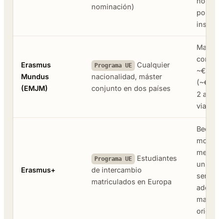
nomin
nominación)
por
instit
Matríc
compl
Erasmus
Cualquier
Programa UE
~€1.4
Mundus
nacionalidad, máster
(~€33
(EMJM)
conjunto en dos países
2 años
viaje
Beca 
movili
mensu
Estudiantes
Programa UE
un
Erasmus+
de intercambio
semest
matriculados en Europa
además
matríc
origen