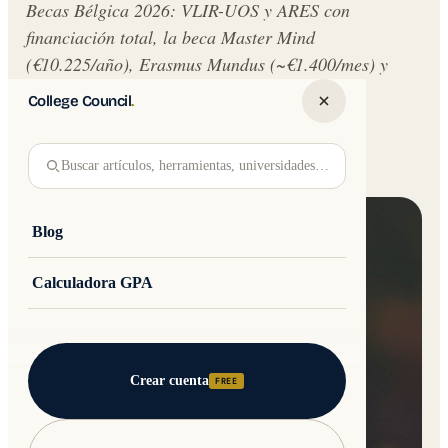
Becas Bélgica 2026: VLIR-UOS y ARES con
financiación total, la beca Master Mind
(€10.225/año), Erasmus Mundus (~€1.400/mes) y
premios universitarios.
College Council
.
Written by
Jakub Andre
College Council
Buscar artículos, herramientas, universidades…
Updated 17 June 2026 · 14 min read
Blog
Calculadora GPA
Crear cuenta
FREE