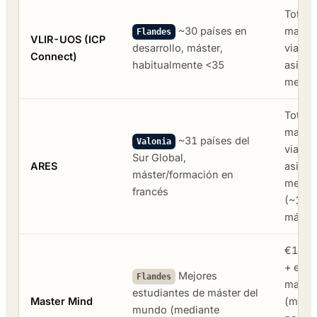
Total 
~30 países en
matríc
Flandes
VLIR-UOS (ICP
desarrollo, máster,
viaje, 
Connect)
habitualmente <35
asigna
mensu
Total 
matríc
~31 países del
Valonia
viaje, 
Sur Global,
ARES
asigna
máster/formación en
mensu
francés
(~150
máste
€10.2
+ exen
Mejores
Flandes
matríc
estudiantes de máster del
Master Mind
(máx. 
mundo (mediante