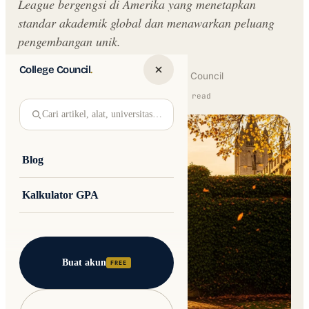
League bergengsi di Amerika yang menetapkan
standar akademik global dan menawarkan peluang
pengembangan unik.
College Council
.
Written by
Jakub Andre
College Council
Updated 30 May 2026 · 10 min read
Cari artikel, alat, universitas…
Blog
Kalkulator GPA
Buat akun
FREE