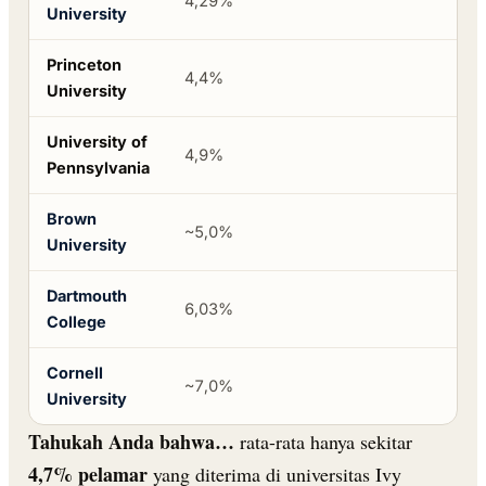
4,29%
15
University
Princeton
4,4%
15
University
University of
4,9%
15
Pennsylvania
Brown
~5,0%
14
University
Dartmouth
6,03%
14
College
Cornell
~7,0%
14
University
Tahukah Anda bahwa…
rata-rata hanya sekitar
4,7% pelamar
yang diterima di universitas Ivy