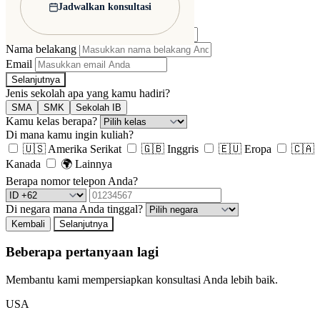
Jadwalkan konsultasi
Siswa
Orang Tua/Wali
Nama depan
Nama belakang
Email
Selanjutnya
Jenis sekolah apa yang kamu hadiri?
SMA
SMK
Sekolah IB
Kamu kelas berapa?
Di mana kamu ingin kuliah?
🇺🇸
Amerika Serikat
🇬🇧
Inggris
🇪🇺
Eropa
🇨🇦
Kanada
🌍
Lainnya
Berapa nomor telepon Anda?
Di negara mana Anda tinggal?
Kembali
Selanjutnya
Beberapa pertanyaan lagi
Membantu kami mempersiapkan konsultasi Anda lebih baik.
USA