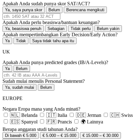
Apakah Anda sudah punya skor SAT/ACT?
Ya, saya punya skor
Belum
Berencana mengikuti
Apakah Anda perlu beasiswa/bantuan keuangan?
Ya, beasiswa penuh
Sebagian
Tidak perlu
Belum yakin
Apakah mempertimbangkan Early Decision/Early Action?
Ya
Tidak
Saya tidak tahu apa itu
UK
Apakah Anda punya predicted grades (IB/A-Levels)?
Ya
Belum
Sudah mulai menulis Personal Statement?
Ya, sudah mulai
Belum
EUROPE
Negara Eropa mana yang Anda minati?
🇳🇱 Belanda
🇮🇹 Italia
🇩🇪 Jerman
🇨🇭 Swiss
🇪🇸 Spanyol
🇫🇷 Prancis
🌍 Lainnya
Berapa anggaran studi tahunan Anda?
Di bawah € 5.000
€ 5.000 – € 15.000
€ 15.000 – € 30.000