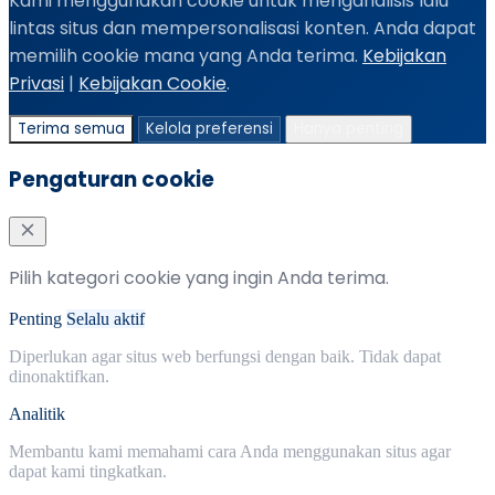
Kami menggunakan cookie untuk menganalisis lalu
lintas situs dan mempersonalisasi konten. Anda dapat
memilih cookie mana yang Anda terima.
Kebijakan
Privasi
|
Kebijakan Cookie
.
Terima semua
Kelola preferensi
Hanya penting
Pengaturan cookie
Pilih kategori cookie yang ingin Anda terima.
Penting
Selalu aktif
Diperlukan agar situs web berfungsi dengan baik. Tidak dapat
dinonaktifkan.
Analitik
Membantu kami memahami cara Anda menggunakan situs agar
dapat kami tingkatkan.