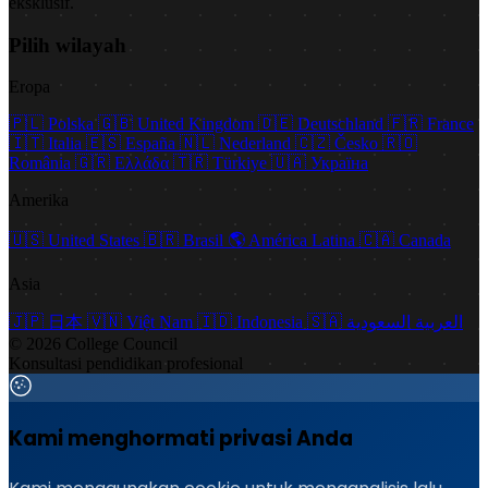
eksklusif.
Pilih wilayah
Eropa
🇵🇱
Polska
🇬🇧
United Kingdom
🇩🇪
Deutschland
🇫🇷
France
🇮🇹
Italia
🇪🇸
España
🇳🇱
Nederland
🇨🇿
Česko
🇷🇴
România
🇬🇷
Ελλάδα
🇹🇷
Türkiye
🇺🇦
Україна
Amerika
🇺🇸
United States
🇧🇷
Brasil
🌎
América Latina
🇨🇦
Canada
Asia
🇯🇵
日本
🇻🇳
Việt Nam
🇮🇩
Indonesia
🇸🇦
العربية السعودية
© 2026 College Council
Konsultasi pendidikan profesional
Kami menghormati privasi Anda