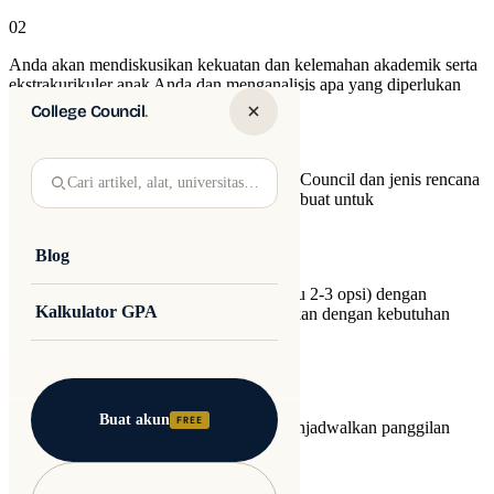
02
Anda akan mendiskusikan kekuatan dan kelemahan akademik serta
ekstrakurikuler anak Anda dan menganalisis apa yang diperlukan
untuk diterima di universitas impian.
College Council
.
03
Anda akan memahami cara kerja College Council dan jenis rencana
Cari artikel, alat, universitas…
aksi yang dipersonalisasi yang akan kami buat untuk
memaksimalkan peluang penerimaan.
Blog
04
Anda akan mengembangkan rencana (atau 2-3 opsi) dengan
Kalkulator GPA
berbagai pilihan dukungan yang disesuaikan dengan kebutuhan
anak Anda dan anggaran keluarga.
Hubungi kami
Buat akun
FREE
Kami akan menghubungi Anda untuk menjadwalkan panggilan
perkenalan singkat.
Apakah Anda siswa atau orang tua/wali?