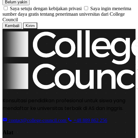
Belum yakin
Saya setuju dengan kebijakan privasi
Saya ingin menerima
sumber daya gratis tentang penerimaan universitas dari College
Council
Kembali
Kirim
Konsultasi pendidikan profesional untuk siswa yang
mendaftar ke universitas terbaik di AS dan Inggris.
contact@college-council.com
+48 889 862 256
Alat