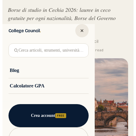
Borse di studio in Cechia 2026: lauree in ceco
gratuite per ogni nazionalità, Borse del Governo
Ceco, premi universitari e Erasmus+.
College Council
.
Written by
Jakub Andre
College Council
Cerca articoli, strumenti, università…
Updated 16 February 2026 · 15 min read
Blog
Calcolatore GPA
Crea account
FREE