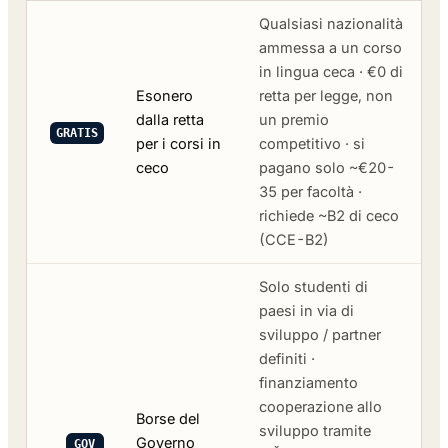
Qualsiasi nazionalità
ammessa a un corso
in lingua ceca · €0 di
Esonero
retta per legge, non
dalla retta
un premio
GRATIS
per i corsi in
competitivo · si
ceco
pagano solo ~€20-
35 per facoltà ·
richiede ~B2 di ceco
(CCE-B2)
Solo studenti di
paesi in via di
sviluppo / partner
definiti ·
finanziamento
cooperazione allo
Borse del
sviluppo tramite
Governo
GOV