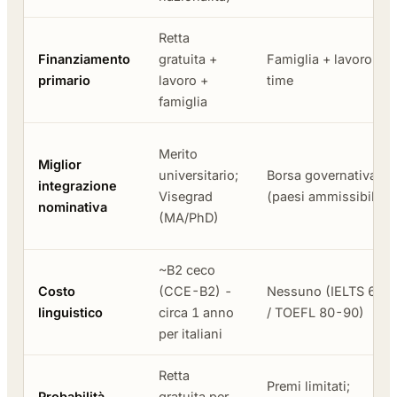
Retta
Finanziamento
gratuita +
Famiglia + lavoro par
primario
lavoro +
time
famiglia
Merito
Miglior
universitario;
Borsa governativa
integrazione
Visegrad
(paesi ammissibili)
nominativa
(MA/PhD)
~B2 ceco
Costo
(CCE-B2) -
Nessuno (IELTS 6,0-
linguistico
circa 1 anno
/ TOEFL 80-90)
per italiani
Retta
Premi limitati;
Probabilità
gratuita per