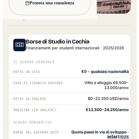
Prenota una consulenza
Lead image: Wikimedia Commons
Borse di Studio in Cechia
🇨🇿
Finanziamenti per studenti internazionali · 2025/2026
IL QUADRO GENERALE
€0 - qualsiasi nazionalità
RETTA IN CECO
Vitto e alloggio €6.500-
COSA SI FINANZIA DAVVERO
13.000/anno
$0-22.350 USD/anno
RETTA IN INGLESE
€12.500-24.250/anno
MEDICINA (IN INGLESE)
SCHEMI NOMINATIVI
Quota paesi in via di sviluppo ·
BORSE DEL GOVERNO CECO
MŠMT/DZS