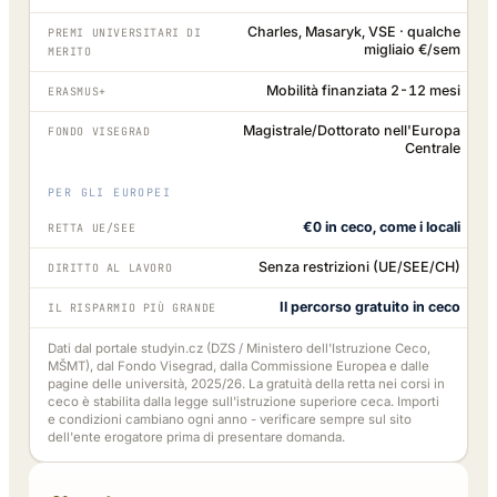
Charles, Masaryk, VSE · qualche
PREMI UNIVERSITARI DI
migliaio €/sem
MERITO
Mobilità finanziata 2-12 mesi
ERASMUS+
Magistrale/Dottorato nell'Europa
FONDO VISEGRAD
Centrale
PER GLI EUROPEI
€0 in ceco, come i locali
RETTA UE/SEE
Senza restrizioni (UE/SEE/CH)
DIRITTO AL LAVORO
Il percorso gratuito in ceco
IL RISPARMIO PIÙ GRANDE
Dati dal portale studyin.cz (DZS / Ministero dell'Istruzione Ceco,
MŠMT), dal Fondo Visegrad, dalla Commissione Europea e dalle
pagine delle università, 2025/26. La gratuità della retta nei corsi in
ceco è stabilita dalla legge sull'istruzione superiore ceca. Importi
e condizioni cambiano ogni anno - verificare sempre sul sito
dell'ente erogatore prima di presentare domanda.