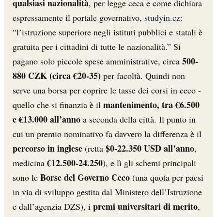
qualsiasi nazionalità
, per legge ceca e come dichiara
espressamente il portale governativo,
studyin.cz
:
“l’istruzione superiore negli istituti pubblici e statali è
gratuita per i cittadini di tutte le nazionalità.” Si
500-
pagano solo piccole spese amministrative, circa
880 CZK (circa €20-35)
per facoltà. Quindi non
serve una borsa per coprire le tasse dei corsi in ceco -
mantenimento, tra €6.500
quello che si finanzia è il
e €13.000 all’anno
a seconda della città. Il punto in
cui un premio nominativo fa davvero la differenza è il
percorso in inglese
$0-22.350 USD all’anno
(retta
,
€12.500-24.250
medicina
), e lì gli schemi principali
Borse del Governo Ceco
sono le
(una quota per paesi
in via di sviluppo gestita dal Ministero dell’Istruzione
premi universitari di merito
e dall’agenzia DZS), i
,