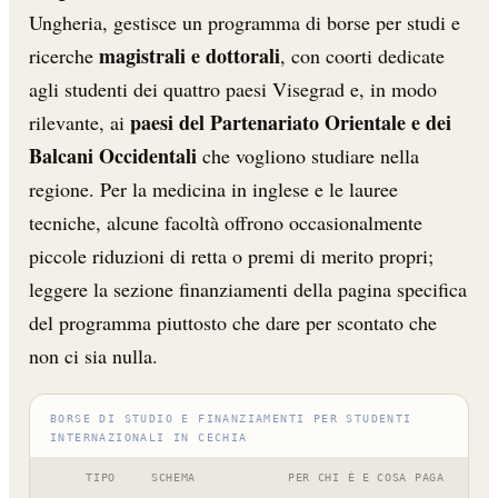
Ungheria, gestisce un programma di borse per studi e
magistrali e dottorali
ricerche
, con coorti dedicate
agli studenti dei quattro paesi Visegrad e, in modo
paesi del Partenariato Orientale e dei
rilevante, ai
Balcani Occidentali
che vogliono studiare nella
regione. Per la medicina in inglese e le lauree
tecniche, alcune facoltà offrono occasionalmente
piccole riduzioni di retta o premi di merito propri;
leggere la sezione finanziamenti della pagina specifica
del programma piuttosto che dare per scontato che
non ci sia nulla.
BORSE DI STUDIO E FINANZIAMENTI PER STUDENTI
INTERNAZIONALI IN CECHIA
TIPO
SCHEMA
PER CHI È E COSA PAGA