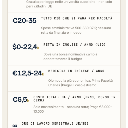
Gratuita per legge nelle università pubbliche - non solo
per i cittadini UE
€20-35
TUTTO CIÒ CHE SI PAGA PER FACOLTÀ
Spese amministrative 500-880 CZK; nessuna
retta da finanziare in ceco
$0-22,4
RETTA IN INGLESE / ANNO (USD)
k
Dove una borsa nominativa cambia
concretamente il budget
€12,5-24
MEDICINA IN INGLESE / ANNO
k
Olomouc la più economica; Prima Facoltà
Charles (Praga) il caso estremo
€6,5
COSTO TOTALE DA / ANNO (BRNO, CORSO IN
k
CECO)
Solo mantenimento - nessuna retta; Praga €8.000-
13.000
∞
ORE DI LAVORO SEMESTRALE UE/SEE