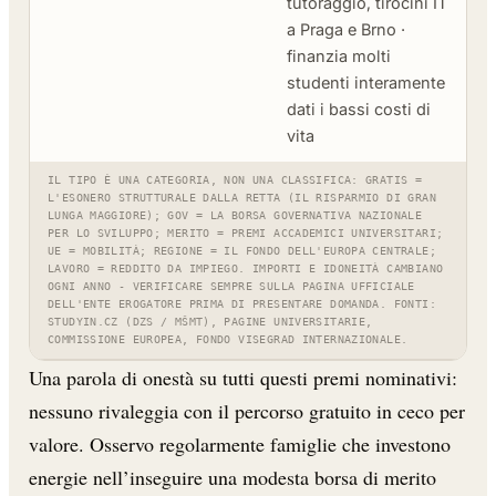
tutoraggio, tirocini IT
a Praga e Brno ·
finanzia molti
studenti interamente
dati i bassi costi di
vita
IL TIPO È UNA CATEGORIA, NON UNA CLASSIFICA: GRATIS =
L'ESONERO STRUTTURALE DALLA RETTA (IL RISPARMIO DI GRAN
LUNGA MAGGIORE); GOV = LA BORSA GOVERNATIVA NAZIONALE
PER LO SVILUPPO; MERITO = PREMI ACCADEMICI UNIVERSITARI;
UE = MOBILITÀ; REGIONE = IL FONDO DELL'EUROPA CENTRALE;
LAVORO = REDDITO DA IMPIEGO. IMPORTI E IDONEITÀ CAMBIANO
OGNI ANNO - VERIFICARE SEMPRE SULLA PAGINA UFFICIALE
DELL'ENTE EROGATORE PRIMA DI PRESENTARE DOMANDA. FONTI:
STUDYIN.CZ (DZS / MŠMT), PAGINE UNIVERSITARIE,
COMMISSIONE EUROPEA, FONDO VISEGRAD INTERNAZIONALE.
Una parola di onestà su tutti questi premi nominativi:
nessuno rivaleggia con il percorso gratuito in ceco per
valore. Osservo regolarmente famiglie che investono
energie nell’inseguire una modesta borsa di merito