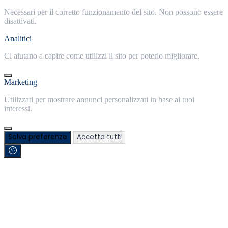
Necessari per il corretto funzionamento del sito. Non possono essere
disattivati.
Analitici
Ci aiutano a capire come utilizzi il sito per poterlo migliorare.
Marketing
Utilizzati per mostrare annunci personalizzati in base ai tuoi
interessi.
Salva preferenze
Accetta tutti