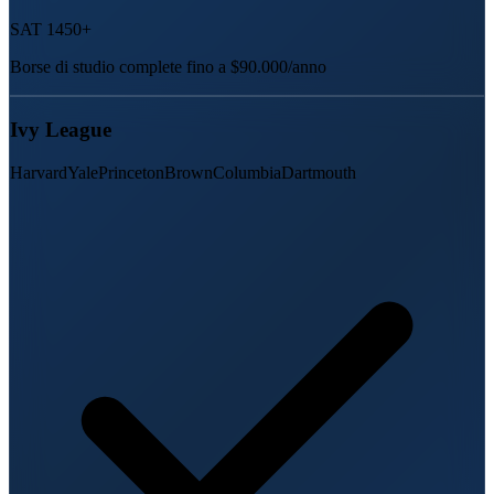
SAT 1450+
Borse di studio complete fino a $90.000/anno
Ivy League
Harvard
Yale
Princeton
Brown
Columbia
Dartmouth