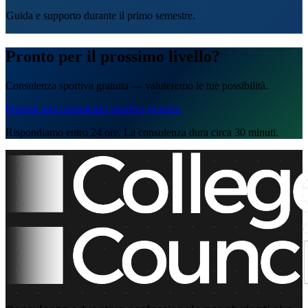
Guida e supporto durante il primo semestre.
Pronto per il prossimo livello?
Consulenza sportiva gratuita — valuteremo le tue possibilità.
Prenota una consulenza sportiva gratuita
Rispondiamo entro 24 ore. La consulenza dura circa 30 minuti.