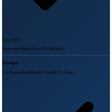
SAT 1500+
Aiuto need-blind (fino a $70.000/anno)
Europa
U of Amsterdam
Polimi
IE Madrid
ETH Zurich