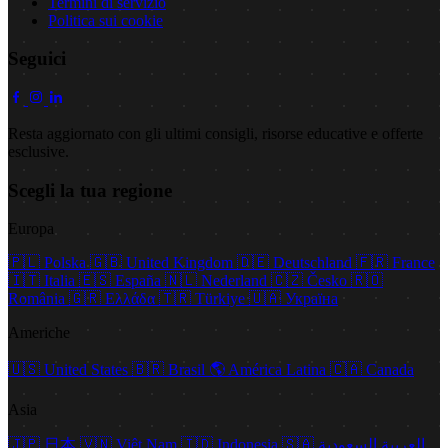
Termini di servizio
Politica sui cookie
Seguici
Resta aggiornato con gli ultimi consigli, risorse educative e offerte
esclusive.
Scegli la tua regione
Europa
🇵🇱
Polska
🇬🇧
United Kingdom
🇩🇪
Deutschland
🇫🇷
France
🇮🇹
Italia
🇪🇸
España
🇳🇱
Nederland
🇨🇿
Česko
🇷🇴
România
🇬🇷
Ελλάδα
🇹🇷
Türkiye
🇺🇦
Україна
Americhe
🇺🇸
United States
🇧🇷
Brasil
🌎
América Latina
🇨🇦
Canada
Asia
🇯🇵
日本
🇻🇳
Việt Nam
🇮🇩
Indonesia
🇸🇦
العربية السعودية