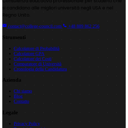
Consulenza educativa professionale per studenti che
si candidano alle migliori università negli USA e nel
Regno Unito.
contact@college-council.com
+48 889 862 256
Strumenti
Calcolatore di Probabilità
Calcolatore GPA
Calcolatore dei Costi
Comparatore di Università
Cronologia della Candidatura
Azienda
Chi siamo
Blog
Contatto
Legale
Privacy Policy