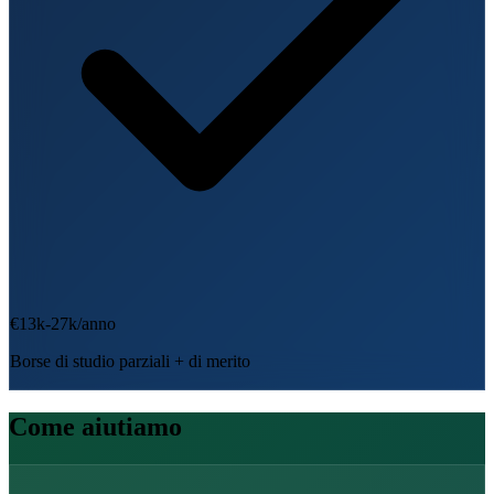
€13k-27k/anno
Borse di studio parziali + di merito
Come aiutiamo