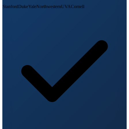
Stanford
Duke
Yale
Northwestern
UVA
Cornell