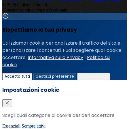
© 2026 College Council
Consulenza educativa professionale
Rispettiamo la tua privacy
Utilizziamo i cookie per analizzare il traffico del sito e
personalizzare i contenuti. Puoi scegliere quali cookie
accettare.
Informativa sulla Privacy
|
Politica sui
cookie
.
Accetta tutti
Gestisci preferenze
Solo essenziali
Impostazioni cookie
Scegli quali categorie di cookie desideri accettare.
Essenziali
Sempre attivi