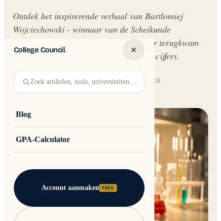
Ontdek het inspirerende verhaal van Bartłomiej
Wojciechowski - winnaar van de Scheikunde
Olympiade, die na een tegenslag sterker terugkwam
College Council
.
en succes behaalde dankzij passie, niet cijfers.
Written by
Jakub Andre
College Council
Zoek artikelen, tools, universiteiten…
Updated 30 May 2026 · 7 min read
Blog
GPA-Calculator
Account aanmaken
FREE