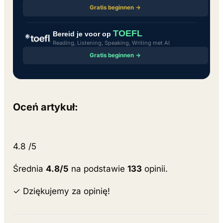
Gratis beginnen →
TOEFL
Bereid je voor op
Reading, Listening, Speaking, Writing met AI
Gratis beginnen →
Oceń artykuł:
4.8
/5
Średnia
4.8/5
na podstawie
133
opinii.
✓ Dziękujemy za opinię!