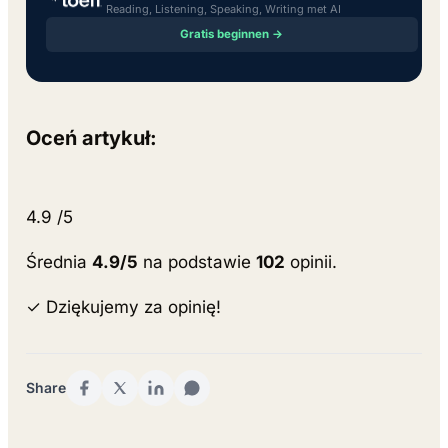
Reading, Listening, Speaking, Writing met AI
Gratis beginnen →
Oceń artykuł:
4.9
/5
Średnia
4.9/5
na podstawie
102
opinii.
✓ Dziękujemy za opinię!
Share