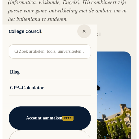
(informatica, wiskunde, Engels). Hij combineert zijn
passie voor game-ontwikkeling met de ambitie om in
het buitenland te studeren.
College Council
.
Written by
Jakub Andre
College Council
Updated 30 May 2026 · 5 min read
Zoek artikelen, tools, universiteiten…
Blog
GPA-Calculator
Account aanmaken
FREE