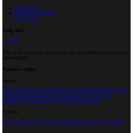
Privacybeleid
Gebruiksvoorwaarden
Cookiebeleid
Volg ons
Blijf op de hoogte van de nieuwste tips, leermiddelen en exclusieve
aanbiedingen.
Kies uw regio
Europa
🇵🇱
Polska
🇬🇧
United Kingdom
🇩🇪
Deutschland
🇫🇷
France
🇮🇹
Italia
🇪🇸
España
🇳🇱
Nederland
🇨🇿
Česko
🇷🇴
România
🇬🇷
Ελλάδα
🇹🇷
Türkiye
🇺🇦
Україна
Amerika
🇺🇸
United States
🇧🇷
Brasil
🌎
América Latina
🇨🇦
Canada