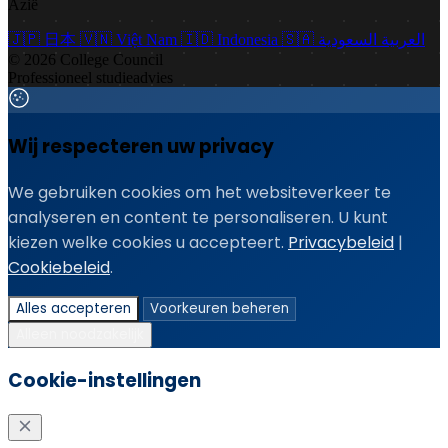
Azië
🇯🇵
日本
🇻🇳
Việt Nam
🇮🇩
Indonesia
🇸🇦
العربية السعودية
© 2026 College Council
Professioneel studieadvies
Wij respecteren uw privacy
We gebruiken cookies om het websiteverkeer te
analyseren en content te personaliseren. U kunt
kiezen welke cookies u accepteert.
Privacybeleid
|
Cookiebeleid
.
Alles accepteren
Voorkeuren beheren
Alleen noodzakelijk
Cookie-instellingen