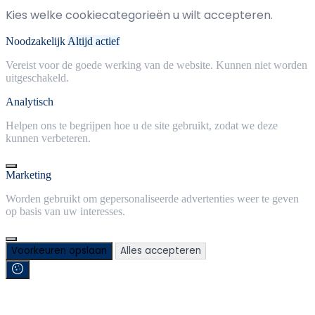
Kies welke cookiecategorieën u wilt accepteren.
Noodzakelijk
Altijd actief
Vereist voor de goede werking van de website. Kunnen niet worden
uitgeschakeld.
Analytisch
Helpen ons te begrijpen hoe u de site gebruikt, zodat we deze
kunnen verbeteren.
Marketing
Worden gebruikt om gepersonaliseerde advertenties weer te geven
op basis van uw interesses.
Voorkeuren opslaan
Alles accepteren