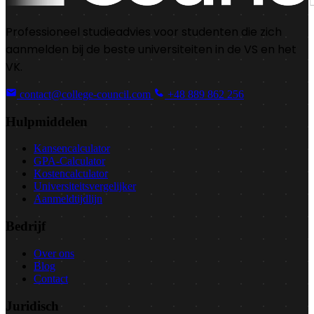
Professioneel studieadvies voor studenten die zich
aanmelden bij de beste universiteiten in de VS en het
VK.
contact@college-council.com
+48 889 862 256
Hulpmiddelen
Kansencalculator
GPA-Calculator
Kostencalculator
Universiteitsvergelijker
Aanmeldtijdlijn
Bedrijf
Over ons
Blog
Contact
Juridisch