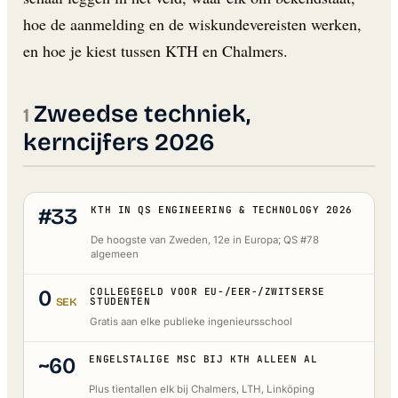
hoe de aanmelding en de wiskundevereisten werken,
en hoe je kiest tussen KTH en Chalmers.
Zweedse techniek,
kerncijfers 2026
#33
KTH IN QS ENGINEERING & TECHNOLOGY 2026
De hoogste van Zweden, 12e in Europa; QS #78
algemeen
0
COLLEGEGELD VOOR EU-/EER-/ZWITSERSE
SEK
STUDENTEN
Gratis aan elke publieke ingenieursschool
~60
ENGELSTALIGE MSC BIJ KTH ALLEEN AL
Plus tientallen elk bij Chalmers, LTH, Linköping