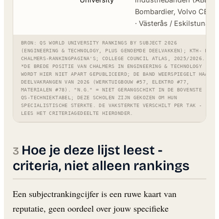
Bombardier, Volvo CE)
· Västerås / Eskilstuna
BRON: QS WORLD UNIVERSITY RANKINGS BY SUBJECT 2026
(ENGINEERING & TECHNOLOGY, PLUS GENOEMDE DEELVAKKEN); KTH- EN
CHALMERS-RANKINGPAGINA'S; COLLEGE COUNCIL ATLAS, 2025/2026.
*DE BREDE POSITIE VAN CHALMERS IN ENGINEERING & TECHNOLOGY
WORDT HIER NIET APART GEPUBLICEERD; DE BAND WEERSPIEGELT HAAR
DEELVAKRANGEN VAN 2026 (WERKTUIGBOUW #57, ELEKTRO #77,
MATERIALEN #78). "N.G." = NIET GERANGSCHIKT IN DE BOVENSTE
QS-TECHNIEKTABEL; DEZE SCHOLEN ZIJN GEKOZEN OM HUN
SPECIALISTISCHE STERKTE. DE VAKSTERKTE VERSCHILT PER TAK -
LEES HET CRITERIAGEDEELTE HIERONDER.
Hoe je deze lijst leest -
criteria, niet alleen rankings
Een subjectrankingcijfer is een ruwe kaart van
reputatie, geen oordeel over jouw specifieke