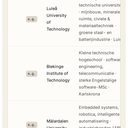
technische universiteit
Luleå
· mijnbouw, mineralen,
University
ruimte, civiele &
n.g.
of
materiaaltechniek ·
Technology
groene staal- en
batterijindustrie · Luleå
Kleine technische
hogeschool · software
Blekinge
engineering,
Institute of
telecommunicatie ·
n.g.
Technology
sterke Engelstalige
software-MSc ·
Karlskrona
Embedded systems,
robotica, intelligente
Mälardalen
automatisering ·
n.g.
University
industriebanden (ABB,