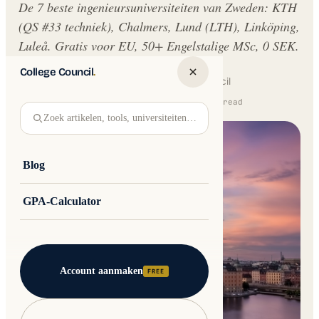
De 7 beste ingenieursuniversiteiten van Zweden: KTH
(QS #33 techniek), Chalmers, Lund (LTH), Linköping,
Luleå. Gratis voor EU, 50+ Engelstalige MSc, 0 SEK.
College Council
.
Written by
Jakub Andre
College Council
Updated 16 February 2026 · 13 min read
Zoek artikelen, tools, universiteiten…
Blog
GPA-Calculator
Account aanmaken
FREE