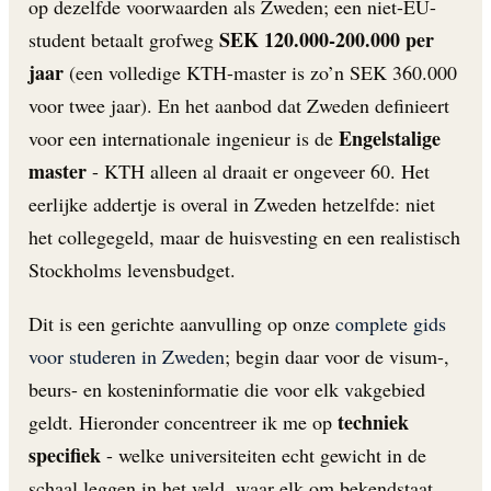
op dezelfde voorwaarden als Zweden; een niet-EU-
SEK 120.000-200.000 per
student betaalt grofweg
jaar
(een volledige KTH-master is zo’n SEK 360.000
voor twee jaar). En het aanbod dat Zweden definieert
Engelstalige
voor een internationale ingenieur is de
master
- KTH alleen al draait er ongeveer 60. Het
eerlijke addertje is overal in Zweden hetzelfde: niet
het collegegeld, maar de huisvesting en een realistisch
Stockholms levensbudget.
Dit is een gerichte aanvulling op onze
complete gids
voor studeren in Zweden
; begin daar voor de visum-,
beurs- en kosteninformatie die voor elk vakgebied
techniek
geldt. Hieronder concentreer ik me op
specifiek
- welke universiteiten echt gewicht in de
schaal leggen in het veld, waar elk om bekendstaat,