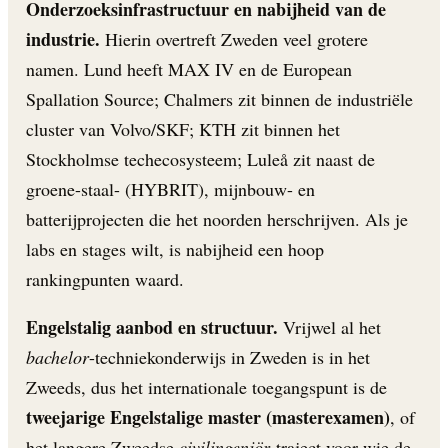
Onderzoeksinfrastructuur en nabijheid van de
industrie.
Hierin overtreft Zweden veel grotere
namen. Lund heeft MAX IV en de European
Spallation Source; Chalmers zit binnen de industriële
cluster van Volvo/SKF; KTH zit binnen het
Stockholmse techecosysteem; Luleå zit naast de
groene-staal- (HYBRIT), mijnbouw- en
batterijprojecten die het noorden herschrijven. Als je
labs en stages wilt, is nabijheid een hoop
rankingpunten waard.
Engelstalig aanbod en structuur.
Vrijwel al het
bachelor
-techniekonderwijs in Zweden is in het
Zweeds, dus het internationale toegangspunt is de
tweejarige Engelstalige master (masterexamen)
, of
het langere Zweedse
civilingenjör
-traject voor wie de