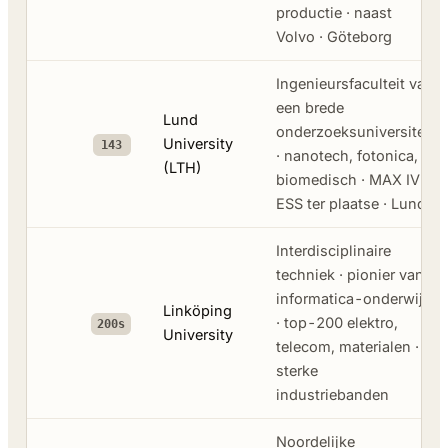
productie · naast
Volvo · Göteborg
Ingenieursfaculteit van
een brede
Lund
onderzoeksuniversiteit
University
143
· nanotech, fotonica,
(LTH)
biomedisch · MAX IV &
ESS ter plaatse · Lund
Interdisciplinaire
techniek · pionier van
informatica-onderwijs
Linköping
· top-200 elektro,
200s
University
telecom, materialen ·
sterke
industriebanden
Noordelijke