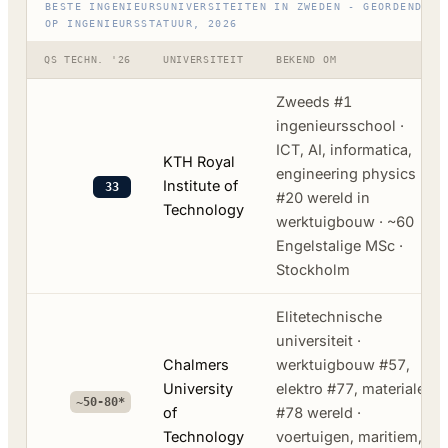
BESTE INGENIEURSUNIVERSITEITEN IN ZWEDEN - GEORDEND
OP INGENIEURSSTATUUR, 2026
QS TECHN. '26
UNIVERSITEIT
BEKEND OM
Zweeds #1
ingenieursschool ·
ICT, AI, informatica,
KTH Royal
engineering physics ·
Institute of
33
#20 wereld in
Technology
werktuigbouw · ~60
Engelstalige MSc ·
Stockholm
Elitetechnische
universiteit ·
Chalmers
werktuigbouw #57,
University
elektro #77, materialen
~50-80*
of
#78 wereld ·
Technology
voertuigen, maritiem,