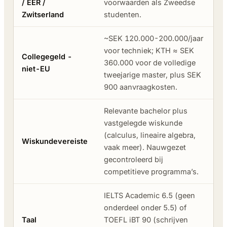
/ EER /
voorwaarden als Zweedse
Zwitserland
studenten.
~SEK 120.000-200.000/jaar
voor techniek; KTH ≈ SEK
Collegegeld -
360.000 voor de volledige
niet-EU
tweejarige master, plus SEK
900 aanvraagkosten.
Relevante bachelor plus
vastgelegde wiskunde
(calculus, lineaire algebra,
Wiskundevereiste
vaak meer). Nauwgezet
gecontroleerd bij
competitieve programma’s.
IELTS Academic 6.5 (geen
onderdeel onder 5.5) of
Taal
TOEFL iBT 90 (schrijven