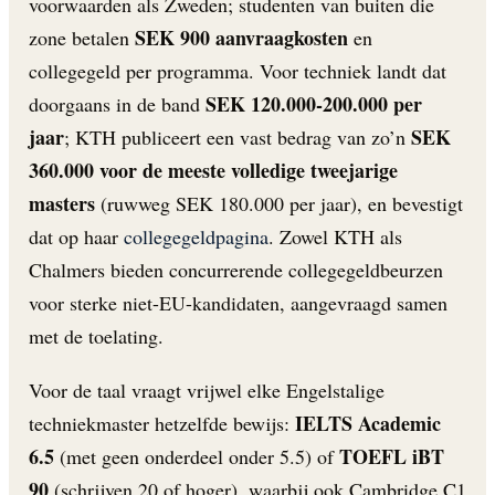
voorwaarden als Zweden; studenten van buiten die
SEK 900 aanvraagkosten
zone betalen
en
collegegeld per programma. Voor techniek landt dat
SEK 120.000-200.000 per
doorgaans in de band
jaar
SEK
; KTH publiceert een vast bedrag van zo’n
360.000 voor de meeste volledige tweejarige
masters
(ruwweg SEK 180.000 per jaar), en bevestigt
dat op haar
collegegeldpagina
. Zowel KTH als
Chalmers bieden concurrerende collegegeldbeurzen
voor sterke niet-EU-kandidaten, aangevraagd samen
met de toelating.
Voor de taal vraagt vrijwel elke Engelstalige
IELTS Academic
techniekmaster hetzelfde bewijs:
6.5
TOEFL iBT
(met geen onderdeel onder 5.5) of
90
(schrijven 20 of hoger), waarbij ook Cambridge C1