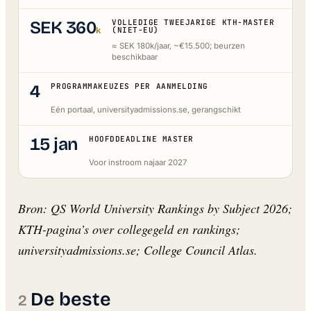
SEK 360
VOLLEDIGE TWEEJARIGE KTH-MASTER
k
(NIET-EU)
≈ SEK 180k/jaar, ~€15.500; beurzen
beschikbaar
4
PROGRAMMAKEUZES PER AANMELDING
Eén portaal, universityadmissions.se, gerangschikt
15 jan
HOOFDDEADLINE MASTER
Voor instroom najaar 2027
Bron: QS World University Rankings by Subject 2026;
KTH-pagina’s over collegegeld en rankings;
universityadmissions.se; College Council Atlas.
De beste