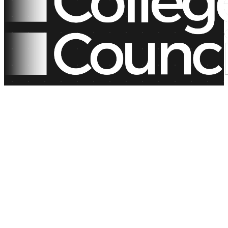
ABD ve İngiltere'deki en iyi üniversitelere başvuran
öğrenciler için profesyonel eğitim danışmanlığı.
contact@college-council.com
+48 889 862 256
Araçlar
Şans Hesaplayıcı
GPA Hesaplayıcı
Maliyet Hesaplayıcı
Üniversite Karşılaştırıcı
Başvuru Takvimi
Şirket