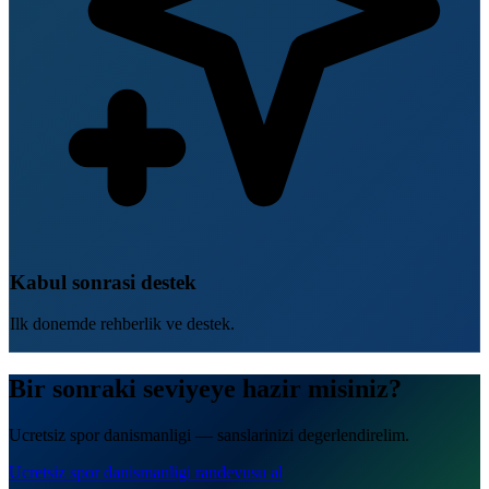
Kabul sonrasi destek
Ilk donemde rehberlik ve destek.
Bir sonraki seviyeye hazir misiniz?
Ucretsiz spor danismanligi — sanslarinizi degerlendirelim.
Ucretsiz spor danismanligi randevusu al