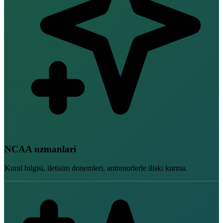
NCAA uzmanlari
Kural bilgisi, iletisim donemleri, antrenorlerle iliski kurma.