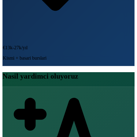
€13k-27k/yıl
Kismi + basari burslari
Nasil yardimci oluyoruz