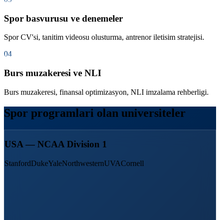
Spor basvurusu ve denemeler
Spor CV'si, tanitim videosu olusturma, antrenor iletisim stratejisi.
04
Burs muzakeresi ve NLI
Burs muzakeresi, finansal optimizasyon, NLI imzalama rehberligi.
Spor programlari olan universiteler
USA — NCAA Division 1
Stanford
Duke
Yale
Northwestern
UVA
Cornell