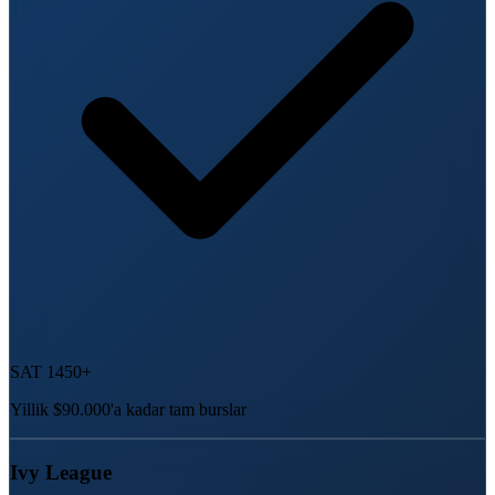
SAT 1450+
Yillik $90.000'a kadar tam burslar
Ivy League