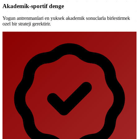
Akademik-sportif denge
Yogun antrenmanlari en yuksek akademik sonuclarla birlestirmek
ozel bir strateji gerektirir.