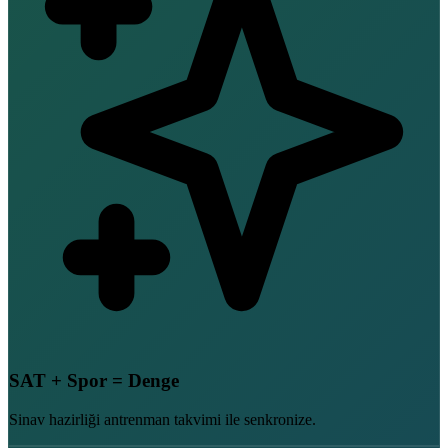
SAT + Spor = Denge
Sinav hazirliği antrenman takvimi ile senkronize.