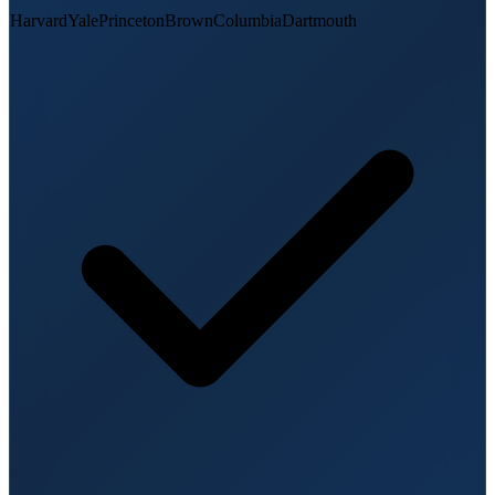
Harvard
Yale
Princeton
Brown
Columbia
Dartmouth