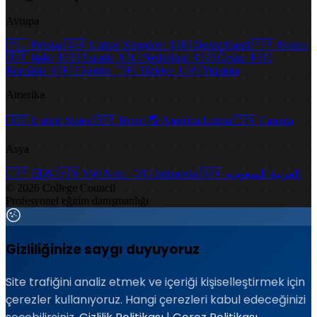
Avrupa
🇵🇱
Polska
🇬🇧
United Kingdom
🇩🇪
Deutschland
🇫🇷
France
🇮🇹
Italia
🇪🇸
España
🇳🇱
Nederland
🇨🇿
Česko
🇷🇴
România
🇬🇷
Ελλάδα
🇹🇷
Türkiye
🇺🇦
Україна
Amerika
🇺🇸
United States
🇧🇷
Brasil
🌎
América Latina
🇨🇦
Canada
Asya
🇯🇵
日本
🇻🇳
Việt Nam
🇮🇩
Indonesia
🇸🇦
العربية السعودية
© 2026 College Council
Profesyonel eğitim danışmanlığı
Gizliliğinize saygı duyuyoruz
Site trafiğini analiz etmek ve içeriği kişiselleştirmek için
çerezler kullanıyoruz. Hangi çerezleri kabul edeceğinizi