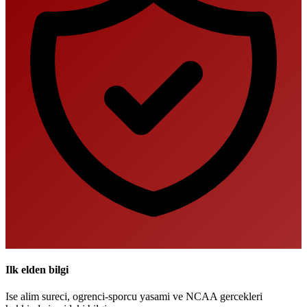
Ilk elden bilgi
Ise alim sureci, ogrenci-sporcu yasami ve NCAA gercekleri