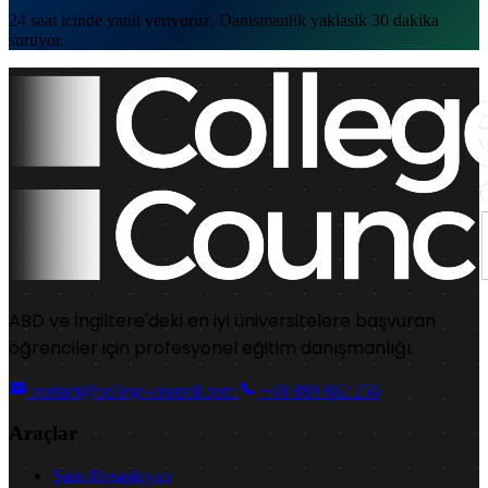
24 saat icinde yanit veriyoruz. Danismanlik yaklasik 30 dakika
suruyor.
ABD ve İngiltere'deki en iyi üniversitelere başvuran
öğrenciler için profesyonel eğitim danışmanlığı.
contact@college-council.com
+48 889 862 256
Araçlar
Şans Hesaplayıcı