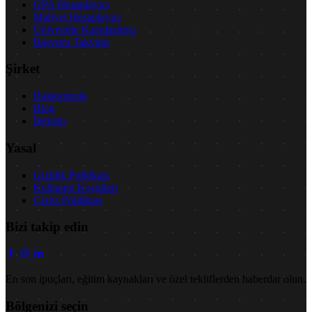
GPA Hesaplayıcı
Maliyet Hesaplayıcı
Üniversite Karşılaştırıcı
Başvuru Takvimi
Şirket
Hakkımızda
Blog
İletişim
Yasal
Gizlilik Politikası
Kullanım Koşulları
Çerez Politikası
Bizi takip edin
En son ipuçları, eğitim kaynakları ve özel tekliflerden haberdar olun.
Bölgenizi seçin