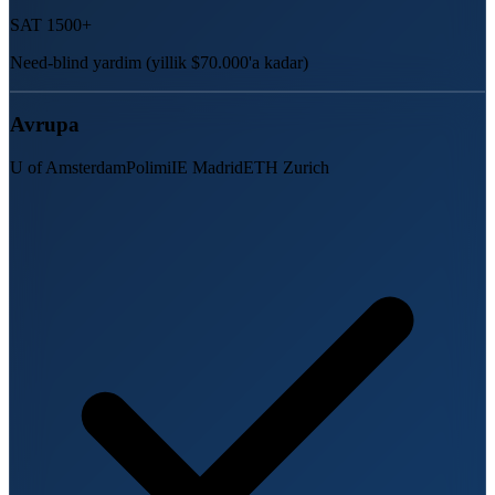
SAT 1500+
Need-blind yardim (yillik $70.000'a kadar)
Avrupa
U of Amsterdam
Polimi
IE Madrid
ETH Zurich