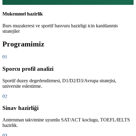
Mukemmel hazirlik
Burs muzakeresi ve sportif basvuru hazirligi icin kanitlanmis
stratejiler
Programimiz
01
Sporcu profil analizi
Sportif duzey degerlendirmesi, D1/D2/D3/Avrupa stratejisi,
universite eslestirme.
02
Sinav hazirliği
Antrenman takvimine uyumlu SAT/ACT koclugu, TOEFL/IELTS
hazirlik.
03