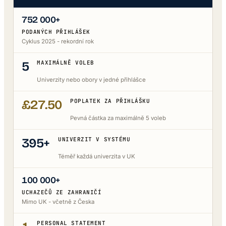
752 000+
PODANÝCH PŘIHLÁŠEK
Cyklus 2025 - rekordní rok
5
MAXIMÁLNĚ VOLEB
Univerzity nebo obory v jedné přihlášce
£27.50
POPLATEK ZA PŘIHLÁŠKU
Pevná částka za maximálně 5 voleb
395+
UNIVERZIT V SYSTÉMU
Téměř každá univerzita v UK
100 000+
UCHAZEČŮ ZE ZAHRANIČÍ
Mimo UK - včetně z Česka
PERSONAL STATEMENT