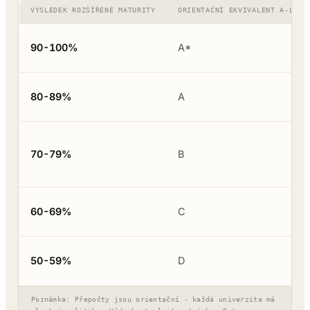
VÝSLEDEK ROZŠÍŘENÉ MATURITY
ORIENTAČNÍ EKVIVALENT A-LEVE
90-100%
A*
80-89%
A
70-79%
B
60-69%
C
50-59%
D
Poznámka: Přepočty jsou orientační - každá univerzita má