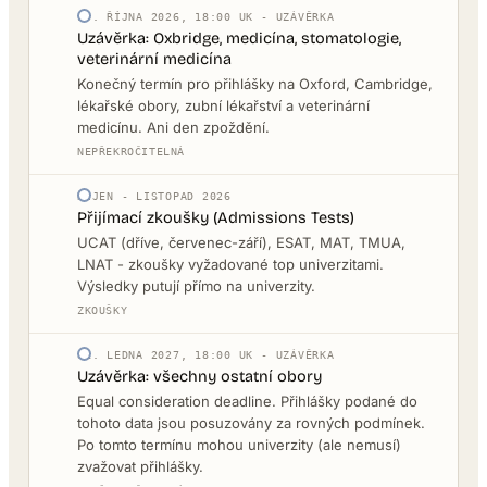
15. ŘÍJNA 2026, 18:00 UK - UZÁVĚRKA
Uzávěrka: Oxbridge, medicína, stomatologie,
veterinární medicína
Konečný termín pro přihlášky na Oxford, Cambridge,
lékařské obory, zubní lékařství a veterinární
medicínu. Ani den zpoždění.
NEPŘEKROČITELNÁ
ŘÍJEN - LISTOPAD 2026
Přijímací zkoušky (Admissions Tests)
UCAT (dříve, červenec-září), ESAT, MAT, TMUA,
LNAT - zkoušky vyžadované top univerzitami.
Výsledky putují přímo na univerzity.
ZKOUŠKY
31. LEDNA 2027, 18:00 UK - UZÁVĚRKA
Uzávěrka: všechny ostatní obory
Equal consideration deadline. Přihlášky podané do
tohoto data jsou posuzovány za rovných podmínek.
Po tomto termínu mohou univerzity (ale nemusí)
zvažovat přihlášky.