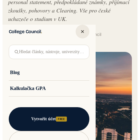
personal statement, předpokládané známky, přijímací
zkoušky, pohovory a Clearing. Vše pro české
uchazeče o studium v UK.
College Council
.
Written by
Jakub Andre
College Council
Updated 30 May 2026 · 13 min read
Hledat články, nástroje, univerzity…
Blog
Kalkulačka GPA
Vytvořit účet
FREE