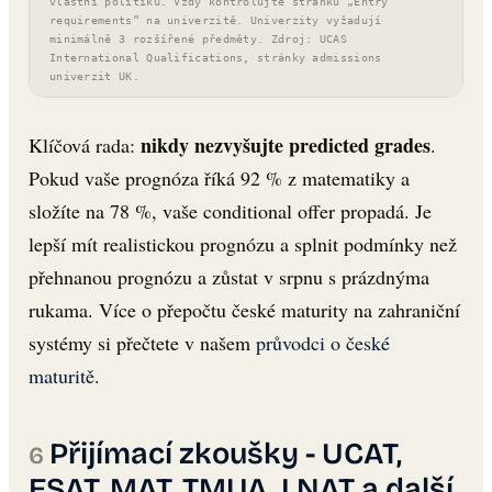
vlastní politiku. Vždy kontrolujte stránku „Entry
requirements” na univerzitě. Univerzity vyžadují
minimálně 3 rozšířené předměty. Zdroj: UCAS
International Qualifications, stránky admissions
univerzit UK.
nikdy nezvyšujte predicted grades
Klíčová rada:
.
Pokud vaše prognóza říká 92 % z matematiky a
složíte na 78 %, vaše conditional offer propadá. Je
lepší mít realistickou prognózu a splnit podmínky než
přehnanou prognózu a zůstat v srpnu s prázdnýma
rukama. Více o přepočtu české maturity na zahraniční
systémy si přečtete v našem
průvodci o české
maturitě
.
Přijímací zkoušky - UCAT,
ESAT, MAT, TMUA, LNAT a další