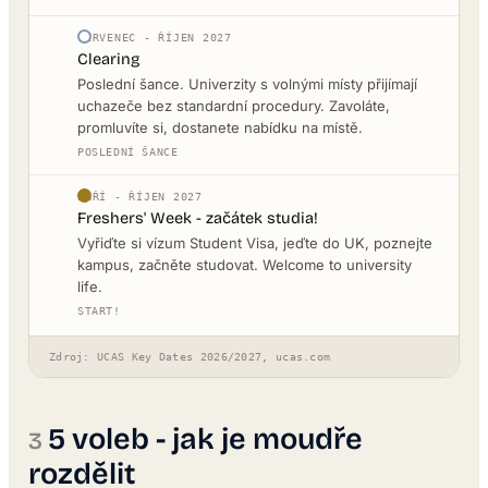
ČERVENEC - ŘÍJEN 2027
Clearing
Poslední šance. Univerzity s volnými místy přijímají
uchazeče bez standardní procedury. Zavoláte,
promluvíte si, dostanete nabídku na místě.
POSLEDNÍ ŠANCE
ZÁŘÍ - ŘÍJEN 2027
Freshers' Week - začátek studia!
Vyřiďte si vízum Student Visa, jeďte do UK, poznejte
kampus, začněte studovat. Welcome to university
life.
START!
Zdroj: UCAS Key Dates 2026/2027, ucas.com
5 voleb - jak je moudře
rozdělit