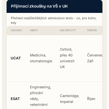
Přijímací zkoušky na VŠ v UK
Přehled nejdůležitějších admissions tests - co, pro koho,
kdy
ZKOUŠKA
OBORY
UNIVERZITY
TERMÍN
Oxford,
Medicína,
přes 40
Červenec -
UCAT
stomatologie
univerzit
Září
UK
Engineering,
přírodní
Cambridge,
ESAT
vědy,
Říjen
Imperial
veterinární