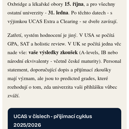
15. října
Oxbridge a lékařské obory
, a pro všechny
31. ledna
ostatní univerzity -
. Po těchto datech - s
výjimkou UCAS Extra a Clearing - se dveře zavírají.
Zatřetí, systém hodnocení je jiný. V USA se počítá
GPA, SAT a holistic review. V UK se počítá jedna věc
vaše výsledky zkoušek
nade vše:
(A-levels, IB nebo
národní ekvivalenty - včetně české maturity). Personal
statement, doporučující dopis a přijímací zkoušky
mají význam, ale jsou to predicted grades, které
rozhodují o tom, zda univerzita vaši přihlášku vůbec
zváží.
UCAS v číslech - přijímací cyklus
2025/2026