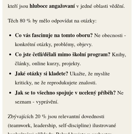
hluboce angažovaní
kteří jsou
v jedné oblasti vědění.
Těch 80 % by mělo odpovídat na otázky:
Co vás fascinuje na tomto oboru?
Ne obecnosti -
konkrétní otázky, problémy, objevy.
Co jste četli/dělali mimo školní program?
Knihy,
články, online kurzy, projekty.
Jaké otázky si kladete?
Ukažte, že myslíte
kriticky, ne že reprodukujete znalosti.
Jak se to všechno spojuje v ucelený příběh?
Ne
seznam - vyprávění.
Zbývajících 20 % jsou relevantní dovednosti
(teamwork, leadership, self-discipline) ilustrované
konkrétními příklady. Pokud hrajete v orchestru -