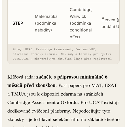
Cambridge,
Matematika
Warwick
Červen (po
STEP
(podmínka
(podmínka
podání UCA
nabídky)
conditional
offer)
Zdroj: UCAS, Cambridge Assessment, Pearson VUE,
oficiální stránky zkoušek. Náklady a termíny pro cyklus
2025/2026 - zkontrolujte aktuální údaje před registrací.
začněte s přípravou minimálně 6
Klíčová rada:
měsíců před zkouškou
. Past papers pro MAT, ESAT
a TMUA jsou k dispozici zdarma na stránkách
Cambridge Assessment a Oxfordu. Pro UCAT existují
dedikované cvičební platformy. Nepodceňujte tyto
zkoušky - je to hlavní selekční filtr, na základě kterého