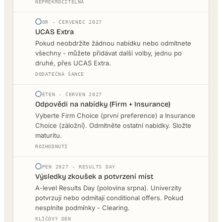
NEPŘEKROČITELNÁ
ÚNOR - ČERVENEC 2027
UCAS Extra
Pokud neobdržíte žádnou nabídku nebo odmítnete
všechny - můžete přidávat další volby, jednu po
druhé, přes UCAS Extra.
DODATEČNÁ ŠANCE
KVĚTEN - ČERVEN 2027
Odpovědi na nabídky (Firm + Insurance)
Vyberte Firm Choice (první preference) a Insurance
Choice (záložní). Odmítněte ostatní nabídky. Složte
maturitu.
ROZHODNUTÍ
SRPEN 2027 - RESULTS DAY
Výsledky zkoušek a potvrzení míst
A-level Results Day (polovina srpna). Univerzity
potvrzují nebo odmítají conditional offers. Pokud
nesplníte podmínky - Clearing.
KLÍČOVÝ DEN