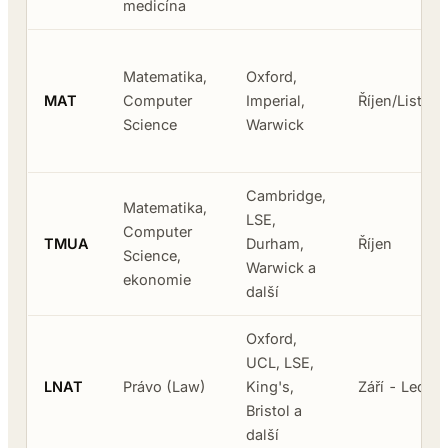
medicína
Matematika,
Oxford,
MAT
Computer
Imperial,
Říjen/Listop
Science
Warwick
Cambridge,
Matematika,
LSE,
Computer
TMUA
Durham,
Říjen
Science,
Warwick a
ekonomie
další
Oxford,
UCL, LSE,
LNAT
Právo (Law)
King's,
Září - Leden
Bristol a
další