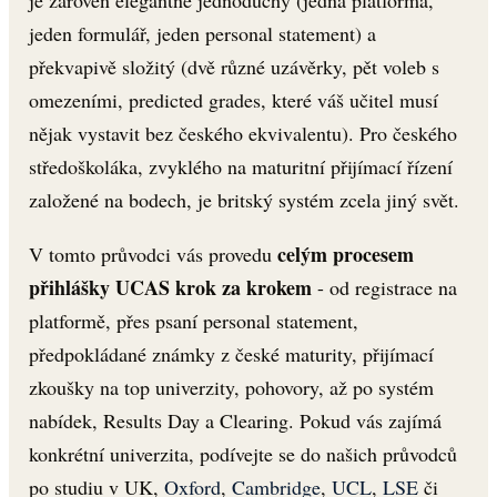
jeden formulář, jeden personal statement) a
překvapivě složitý (dvě různé uzávěrky, pět voleb s
omezeními, predicted grades, které váš učitel musí
nějak vystavit bez českého ekvivalentu). Pro českého
středoškoláka, zvyklého na maturitní přijímací řízení
založené na bodech, je britský systém zcela jiný svět.
celým procesem
V tomto průvodci vás provedu
přihlášky UCAS krok za krokem
- od registrace na
platformě, přes psaní personal statement,
předpokládané známky z české maturity, přijímací
zkoušky na top univerzity, pohovory, až po systém
nabídek, Results Day a Clearing. Pokud vás zajímá
konkrétní univerzita, podívejte se do našich průvodců
po studiu v UK,
Oxford
,
Cambridge
,
UCL
,
LSE
či