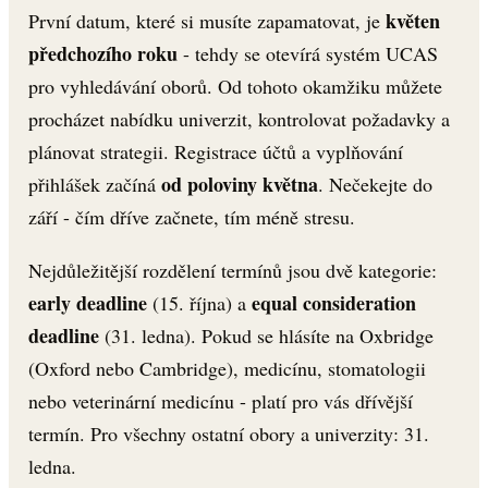
květen
První datum, které si musíte zapamatovat, je
předchozího roku
- tehdy se otevírá systém UCAS
pro vyhledávání oborů. Od tohoto okamžiku můžete
procházet nabídku univerzit, kontrolovat požadavky a
plánovat strategii. Registrace účtů a vyplňování
od poloviny května
přihlášek začíná
. Nečekejte do
září - čím dříve začnete, tím méně stresu.
Nejdůležitější rozdělení termínů jsou dvě kategorie:
early deadline
equal consideration
(15. října) a
deadline
(31. ledna). Pokud se hlásíte na Oxbridge
(Oxford nebo Cambridge), medicínu, stomatologii
nebo veterinární medicínu - platí pro vás dřívější
termín. Pro všechny ostatní obory a univerzity: 31.
ledna.