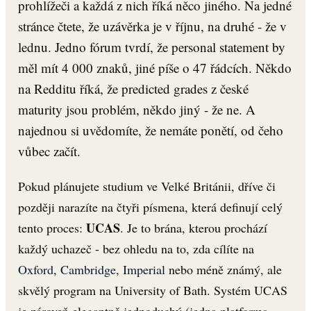
prohlížeči a každá z nich říká něco jiného. Na jedné
stránce čtete, že uzávěrka je v říjnu, na druhé - že v
lednu. Jedno fórum tvrdí, že personal statement by
měl mít 4 000 znaků, jiné píše o 47 řádcích. Někdo
na Redditu říká, že predicted grades z české
maturity jsou problém, někdo jiný - že ne. A
najednou si uvědomíte, že nemáte ponětí, od čeho
vůbec začít.
Pokud plánujete studium ve Velké Británii, dříve či
později narazíte na čtyři písmena, která definují celý
UCAS
tento proces:
. Je to brána, kterou prochází
každý uchazeč - bez ohledu na to, zda cílíte na
Oxford
,
Cambridge
,
Imperial
nebo méně známý, ale
skvělý program na University of Bath. Systém UCAS
je zároveň elegantně jednoduchý (jedna platforma,