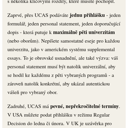
s několika klíčovými rozdíly, které musíte pochopit.
jednu přihlášku
Zaprvé, přes UCAS podáváte
- jeden
formulář, jeden personal statement, jeden doporučující
maximálně pěti univerzitám
dopis - která putuje k
(nebo oborům). Nepíšete samostatné eseje pro každou
univerzitu, jako v americkém systému supplemental
essays. To je obrovské usnadnění, ale také výzva: váš
personal statement musí být natolik univerzální, aby
se hodil ke každému z pěti vybraných programů - a
zároveň natolik konkrétní, aby ukázal autentickou
vášeň pro vybraný obor.
pevné, nepřekročitelné termíny
Zadruhé, UCAS má
.
V USA můžete podat přihlášku v režimu Regular
Decision do ledna či února. V UK je uzávěrka pro