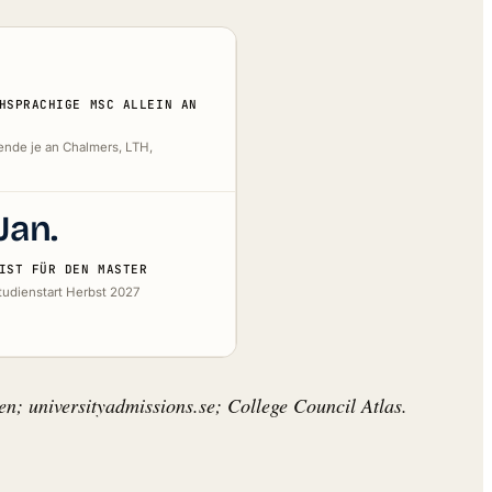
0
HSPRACHIGE MSC ALLEIN AN
ende je an Chalmers, LTH,
Jan.
IST FÜR DEN MASTER
tudienstart Herbst 2027
; universityadmissions.se; College Council Atlas.