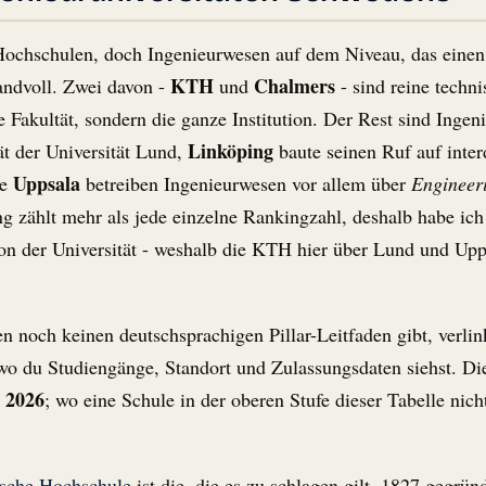
ochschulen, doch Ingenieurwesen auf dem Niveau, das einen in
KTH
Chalmers
Handvoll. Zwei davon -
und
- sind reine techni
e Fakultät, sondern die ganze Institution. Der Rest sind Ingen
Linköping
ät der Universität Lund,
baute seinen Ruf auf inter
Uppsala
ie
betreiben Ingenieurwesen vor allem über
Engineer
g zählt mehr als jede einzelne Rankingzahl, deshalb habe ich
on der Universität - weshalb die KTH hier über Lund und Upps
nen noch keinen deutschsprachigen Pillar-Leitfaden gibt, verlin
wo du Studiengänge, Standort und Zulassungsdaten siehst. Di
 2026
; wo eine Schule in der oberen Stufe dieser Tabelle nicht
sche Hochschule
ist die, die es zu schlagen gilt. 1827 gegrün