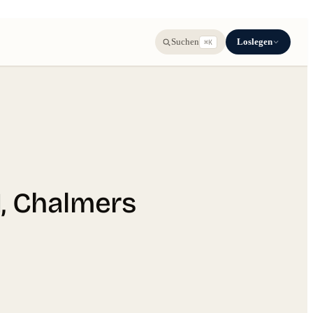
Loslegen
Suchen
⌘K
, Chalmers