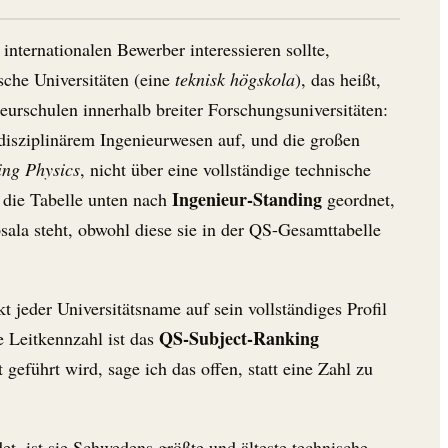
ternationalen Bewerber interessieren sollte,
sche Universitäten (eine
teknisk högskola
), das heißt,
ieurschulen innerhalb breiter Forschungsuniversitäten:
disziplinärem Ingenieurwesen auf, und die großen
ing Physics
, nicht über eine vollständige technische
Ingenieur-Standing
 die Tabelle unten nach
geordnet,
ala steht, obwohl diese sie in der QS-Gesamttabelle
kt jeder Universitätsname auf sein vollständiges Profil
QS-Subject-Ranking
e Leitkennzahl ist das
 geführt wird, sage ich das offen, statt eine Zahl zu
det, ist sie Schwedens größte und älteste technische