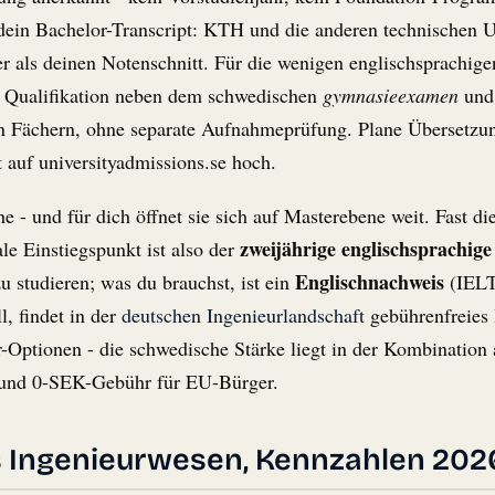
m dein Bachelor-Transcript: KTH und die anderen technischen U
r als deinen Notenschnitt. Für die wenigen englischsprachig
e Qualifikation neben dem schwedischen
gymnasieexamen
und 
en Fächern, ohne separate Aufnahmeprüfung. Plane Übersetzun
st auf universityadmissions.se hoch.
he - und für dich öffnet sie sich auf Masterebene weit. Fast d
zweijährige englischsprachig
le Einstiegspunkt ist also der
Englischnachweis
u studieren; was du brauchst, ist ein
(IELT
, findet in der
deutschen Ingenieurlandschaft
gebührenfreies 
-Optionen - die schwedische Stärke liegt in der Kombination 
 und 0-SEK-Gebühr für EU-Bürger.
 Ingenieurwesen, Kennzahlen 202