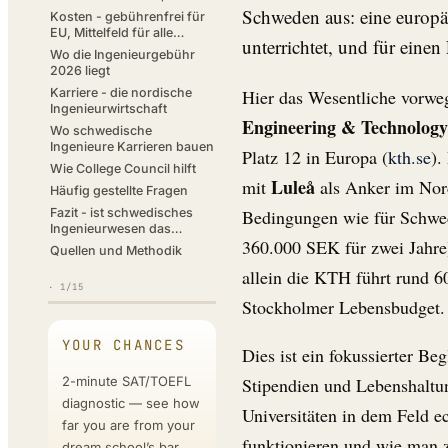
Mathematik und das
Schweden aus: eine europä
Kosten - gebührenfrei für
Motivationsschreiben
EU, Mittelfeld für alle
unterrichtet, und für eine
anderen
Wo die Ingenieurgebühr
2026 liegt
Hier das Wesentliche vorwe
Karriere - die nordische
Ingenieurwirtschaft
Engineering & Technology
Wo schwedische
Ingenieure Karrieren bauen
Platz 12 in Europa (
kth.se
).
Wie College Council hilft
Luleå
mit
als Anker im Nor
Häufig gestellte Fragen
Bedingungen wie für Schwed
Fazit - ist schwedisches
Ingenieurwesen das
360.000 SEK für zwei Jahre)
Richtige für dich?
Quellen und Methodik
allein die KTH führt rund 6
·
1
/15
Stockholmer Lebensbudget.
YOUR CHANCES
Dies ist ein fokussierter Be
2-minute SAT/TOEFL
Stipendien und Lebenshaltun
diagnostic — see how
Universitäten in dem Feld 
far you are from your
funktionieren und wie man
dream school’s bar.