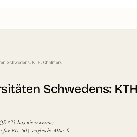
täten Schwedens: KTH, Chalmers
rsitäten Schwedens: KTH
(QS #33 Ingenieurwesen),
i für EU, 50+ englische MSc, 0