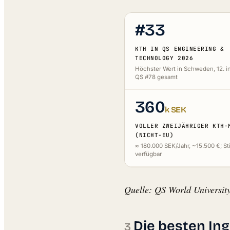
#33
KTH IN QS ENGINEERING &
TECHNOLOGY 2026
Höchster Wert in Schweden, 12. i
QS #78 gesamt
360
k SEK
VOLLER ZWEIJÄHRIGER KTH-
(NICHT-EU)
≈ 180.000 SEK/Jahr, ~15.500 €; S
verfügbar
Quelle: QS World Universit
Die besten In