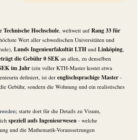
he Technische Hochschule
Rang 33 für
, weltweit auf
höchste Wert aller schwedischen Universitäten und
Lunds Ingenieurfakultät LTH
Linköping
hule),
und
,
eträgt die Gebühr 0 SEK
an allen, zu denselben
 SEK im Jahr
(ein voller KTH-Master kostet etwa
englischsprachige Master
ieurin definiert, ist der
-
 die Gebühr, sondern die Wohnung und ein realistisches
chweden
; starte dort für die Details zu Visum,
speziell aufs Ingenieurwesen
mich
- welche
rbung und die Mathematik-Voraussetzungen