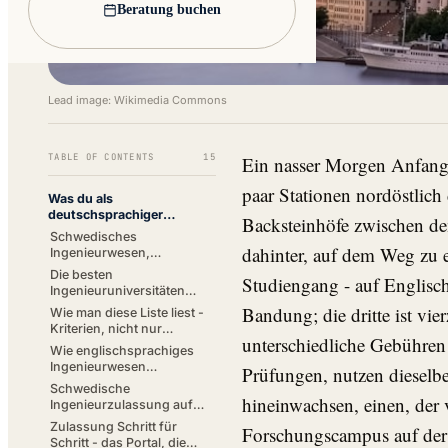
Beratung buchen
Lead image: Wikimedia Commons
TABLE OF CONTENTS
15
Ein nasser Morgen Anfang
paar Stationen nordöstlich
Was du als
deutschsprachiger
Backsteinhöfe zwischen d
Bewerber wissen musst
Schwedisches
dahinter, auf dem Weg zu e
Ingenieurwesen,
Kennzahlen 2026
Die besten
Studiengang - auf Englis
Ingenieuruniversitäten
Schwedens
Bandung; die dritte ist vi
Wie man diese Liste liest -
Kriterien, nicht nur
unterschiedliche Gebühren 
Rankings
Wie englischsprachiges
Ingenieurwesen
Prüfungen, nutzen dieselb
funktioniert - Abschlüsse,
Schwedische
die EU-Teilung und
hineinwachsen, einen, der 
Ingenieurzulassung auf
Sprache
einen Blick
Zulassung Schritt für
Forschungscampus auf der a
Schritt - das Portal, die