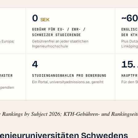
0
~6
SEK
GEBÜHR FÜR EU- / EWR- /
ENGLISC
SCHWEIZER STUDIERENDE
DER KTH
n Europa;
Gebührenfrei an jeder staatlichen
Plus Dutz
Ingenieurhochschule
Linköping
4
15. 
MASTER
STUDIENGANGSWAHLEN PRO BEWERBUNG
HAUPTFR
Ein Portal, universityadmissions.se, gereiht
Für den S
tipendien
y Rankings by Subject 2026; KTH-Gebühren- und Rankingseiten
genieuruniversitäten Schwedens