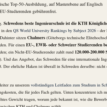
ische Top-50-Ausbildung, auf Masterebene auf Englisch
n EU-Studierenden gebührenfrei.
Schwedens beste Ingenieurschule ist die KTH Königlic
g.
in den
QS World University Rankings by Subject 2026
- der 
Chalmers
 Dahinter sitzen
(Göteborgs technische Elitehochsc
EU-, EWR- oder Schweizer Studierenden b
den. Für einen
120.000-200.000
en; ein Nicht-EU-Studierender zahlt rund
. Und das Angebot, das Schweden für eine internationale Ingen
0. Der ehrliche Haken ist überall in Schweden derselbe: nicht
gleiter zu unserem
vollständigen Leitfaden zum Studium in S
gskosten, die für jedes Fach gelten. Unten konzentriere ich 
echtes Gewicht tragen, worum jede bekannt ist, wie die Bewe
 zwischen KTH und Chalmers wählt.