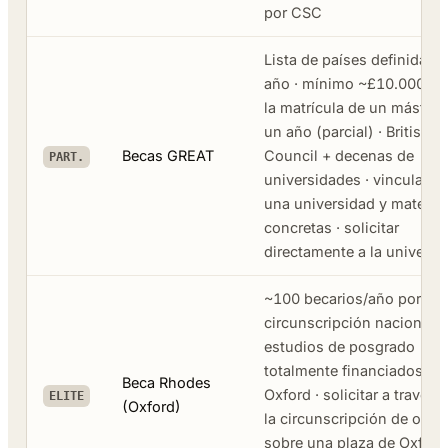
por CSC
Lista de países definida c
año · mínimo ~£10.000 pa
la matrícula de un máster 
un año (parcial) · British
Becas GREAT
Council + decenas de
PART.
universidades · vinculada 
una universidad y materia
concretas · solicitar
directamente a la universi
~100 becarios/año por
circunscripción nacional ·
estudios de posgrado
totalmente financiados en
Beca Rhodes
Oxford · solicitar a través 
ELITE
(Oxford)
la circunscripción de orige
sobre una plaza de Oxford 