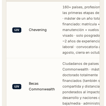
160+ países, profesionale
las primeras etapas de car
· máster de un año totalm
financiado: matrícula +
Chevening
manutención + vuelos +
GOV
visado · solo posgrado · e
~2 años de experiencia
laboral · convocatoria abre
agosto, cierra en octubre
Ciudadanos de países de l
Commonwealth · máster y
doctorado totalmente
financiados (también sede
Becas
compartida y distancia) ·
GOV
Commonwealth
ponderados al impacto en 
desarrollo y naciones de r
baja/media · administrada