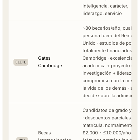
inteligencia, carácter,
liderazgo, servicio
~80 becarios/año, cualqui
persona fuera del Reino
Unido · estudios de posgr
totalmente financiados en
Gates
Cambridge · excelencia
ELITE
Cambridge
académica + proyecto de
investigación + liderazgo 
compromiso con la mejora
la vida de los demás · se
decide sobre la admisión
Candidatos de grado y má
· descuentos parciales de
matrícula, normalmente
Becas
£2.000 - £10.000/año