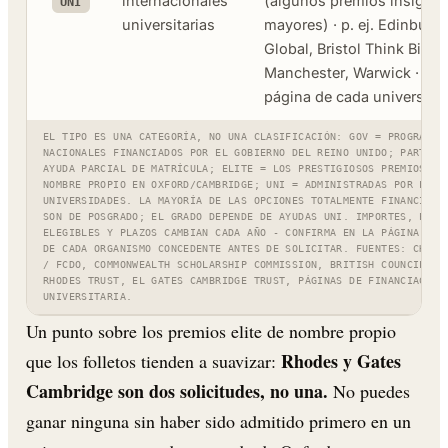
internacionales
(algunos premios insignia
UNI
universitarias
mayores) · p. ej. Edinburg
Global, Bristol Think Big,
Manchester, Warwick · leer
página de cada universida
EL TIPO ES UNA CATEGORÍA, NO UNA CLASIFICACIÓN: GOV = PROGRAMAS
NACIONALES FINANCIADOS POR EL GOBIERNO DEL REINO UNIDO; PART. =
AYUDA PARCIAL DE MATRÍCULA; ELITE = LOS PRESTIGIOSOS PREMIOS DE
NOMBRE PROPIO EN OXFORD/CAMBRIDGE; UNI = ADMINISTRADAS POR LAS
UNIVERSIDADES. LA MAYORÍA DE LAS OPCIONES TOTALMENTE FINANCIADA
SON DE POSGRADO; EL GRADO DEPENDE DE AYUDAS UNI. IMPORTES, PAÍS
ELEGIBLES Y PLAZOS CAMBIAN CADA AÑO - CONFIRMA EN LA PÁGINA OFI
DE CADA ORGANISMO CONCEDENTE ANTES DE SOLICITAR. FUENTES: CHEVE
/ FCDO, COMMONWEALTH SCHOLARSHIP COMMISSION, BRITISH COUNCIL, E
RHODES TRUST, EL GATES CAMBRIDGE TRUST, PÁGINAS DE FINANCIACIÓN
UNIVERSITARIA.
Un punto sobre los premios elite de nombre propio
Rhodes y Gates
que los folletos tienden a suavizar:
Cambridge son dos solicitudes, no una.
No puedes
ganar ninguna sin haber sido admitido primero en un