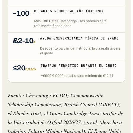
~100
BECARIOS RHODES AL AÑO (OXFORD)
Más ~80 Gates Cambridge - los premios elite
totalmente financiados
£2-10
AYUDA UNIVERSITARIA TÍPICA DE GRADO
k
Descuento parcial de matrícula; la vía realista para
el grado
≤20
TRABAJO PERMITIDO DURANTE EL CURSO
h/sem
~£900-1.000/mes al salario mínimo de £12,71
Fuente: Chevening / FCDO; Commonwealth
Scholarship Commission; British Council (GREAT);
el Rhodes Trust; el Gates Cambridge Trust; tarifas de
la Universidad de Oxford 2026/27; gov.uk (derecho a
trabajar, Salario Mínimo Nacional). El Reino Unido