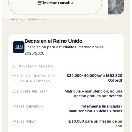
Reservar consulta
Lead image: Wikimedia Commons
Becas en el Reino Unido
🇬🇧
Financiación para estudiantes internacionales ·
2025/2026
EL PANORAMA GENERAL
£24.000-40.000/año (£62.820
MATRÍCULA INTERNACIONAL
Oxford)
DE GRADO A FINANCIAR
Matrícula + manutención, no una
QUÉ CUBRE UNA BECA
opción gratuita por defecto
Totalmente financiada ·
MÁSTER CHEVENING
manutención + vuelos + tasas
~£10.000 para un máster de un
PREMIO GREAT
año