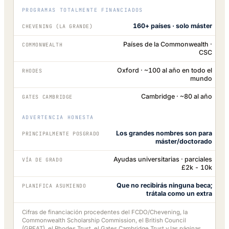
PROGRAMAS TOTALMENTE FINANCIADOS
160+ países · solo máster
CHEVENING (LA GRANDE)
Países de la Commonwealth ·
COMMONWEALTH
CSC
Oxford · ~100 al año en todo el
RHODES
mundo
Cambridge · ~80 al año
GATES CAMBRIDGE
ADVERTENCIA HONESTA
Los grandes nombres son para
PRINCIPALMENTE POSGRADO
máster/doctorado
Ayudas universitarias · parciales
VÍA DE GRADO
£2k - 10k
Que no recibirás ninguna beca;
PLANIFICA ASUMIENDO
trátala como un extra
Cifras de financiación procedentes del FCDO/Chevening, la
Commonwealth Scholarship Commission, el British Council
(GREAT), el Rhodes Trust, el Gates Cambridge Trust y las páginas