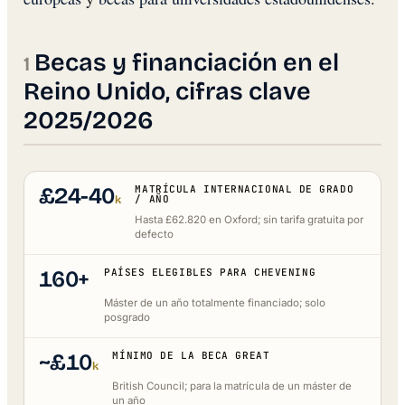
Becas y financiación en el
Reino Unido, cifras clave
2025/2026
£24-40
MATRÍCULA INTERNACIONAL DE GRADO
k
/ AÑO
Hasta £62.820 en Oxford; sin tarifa gratuita por
defecto
160+
PAÍSES ELEGIBLES PARA CHEVENING
Máster de un año totalmente financiado; solo
posgrado
~£10
MÍNIMO DE LA BECA GREAT
k
British Council; para la matrícula de un máster de
un año