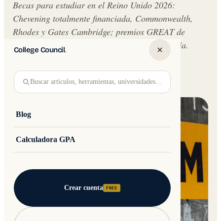
Becas para estudiar en el Reino Unido 2026:
Chevening totalmente financiada, Commonwealth,
Rhodes y Gates Cambridge; premios GREAT de
~£10.000; la visa de £558 que cubre la mayoría.
College Council
.
Written by
Jakub Andre
College Council
Buscar artículos, herramientas, universidades…
Updated 16 February 2026 · 16 min read
Blog
Calculadora GPA
Crear cuenta
FREE