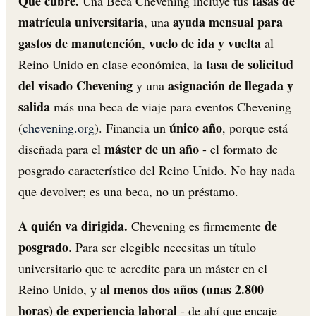
Qué cubre.
tasas de
Una Beca Chevening incluye tus
matrícula universitaria
ayuda mensual para
, una
gastos de manutención
vuelo de ida y vuelta
,
al
tasa de solicitud
Reino Unido en clase económica, la
del visado Chevening
asignación de llegada y
y una
salida
más una beca de viaje para eventos Chevening
único año
(
chevening.org
). Financia un
, porque está
máster de un año
diseñada para el
- el formato de
posgrado característico del Reino Unido. No hay nada
que devolver; es una beca, no un préstamo.
A quién va dirigida.
de
Chevening es firmemente
posgrado
. Para ser elegible necesitas un título
universitario que te acredite para un máster en el
al menos dos años (unas 2.800
Reino Unido, y
horas) de experiencia laboral
- de ahí que encaje