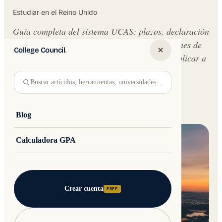
Estudiar en el Reino Unido
Guía completa del sistema UCAS: plazos, declaración
personal, calificaciones pronosticadas, exámenes de
College Council
.
admisión, entrevistas y Clearing. Todo para aplicar a
estudios en el Reino Unido.
Buscar artículos, herramientas, universidades…
Written by
Jakub Andre
College Council
Updated 30 May 2026 · 16 min read
Blog
Calculadora GPA
Crear cuenta
FREE