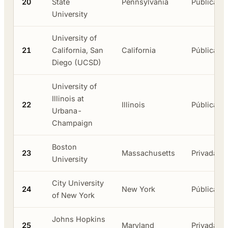
20
State
Pennsylvania
Pública
University
University of
21
California, San
California
Pública
Diego (UCSD)
University of
Illinois at
22
Illinois
Pública
Urbana-
Champaign
Boston
23
Massachusetts
Privada
University
City University
24
New York
Pública
of New York
Johns Hopkins
25
Maryland
Privada