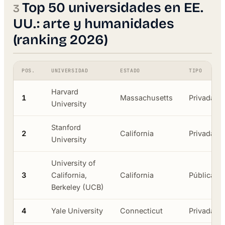
Top 50 universidades en EE.
UU.: arte y humanidades
(ranking 2026)
POS.
UNIVERSIDAD
ESTADO
TIPO
Harvard
1
Massachusetts
Privada
University
Stanford
2
California
Privada
University
University of
3
California,
California
Pública
Berkeley (UCB)
4
Yale University
Connecticut
Privada