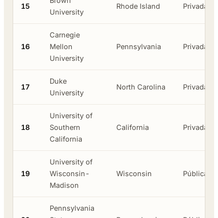
Brown
15
Rhode Island
Privada
University
Carnegie
16
Mellon
Pennsylvania
Privada
University
Duke
17
North Carolina
Privada
University
University of
18
Southern
California
Privada
California
University of
19
Wisconsin-
Wisconsin
Pública
Madison
Pennsylvania