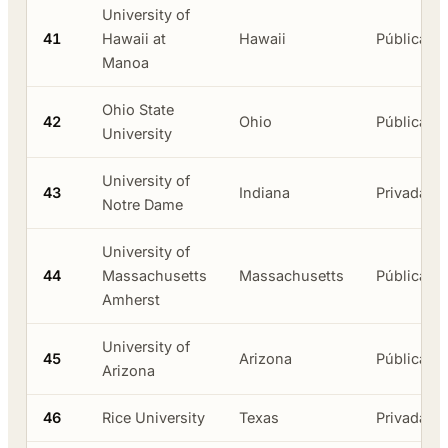
University of
41
Hawaii at
Hawaii
Pública
Manoa
Ohio State
42
Ohio
Pública
University
University of
43
Indiana
Privada
Notre Dame
University of
44
Massachusetts
Massachusetts
Pública
Amherst
University of
45
Arizona
Pública
Arizona
46
Rice University
Texas
Privada