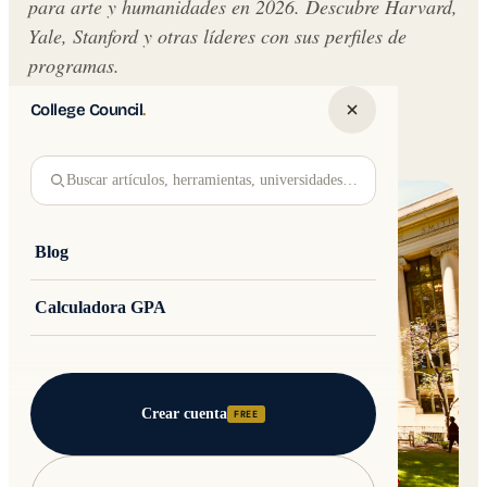
para arte y humanidades en 2026. Descubre Harvard,
Yale, Stanford y otras líderes con sus perfiles de
programas.
College Council
.
Written by
Jakub Andre
College Council
Updated 30 May 2026 · 9 min read
Buscar artículos, herramientas, universidades…
Blog
Calculadora GPA
Crear cuenta
FREE