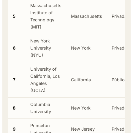
Massachusetts
Institute of
5
Massachusetts
Privada
Technology
(MIT)
New York
6
University
New York
Privada
(NYU)
University of
California, Los
7
California
Pública
Angeles
(UCLA)
Columbia
8
New York
Privada
University
Princeton
9
New Jersey
Privada
University