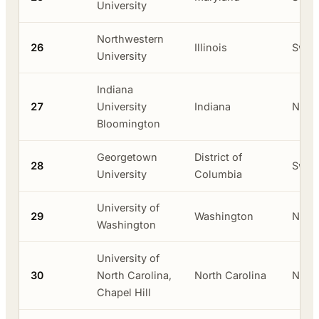
University
Northwestern
26
Illinois
Swas
University
Indiana
27
University
Indiana
Neger
Bloomington
Georgetown
District of
28
Swas
University
Columbia
University of
29
Washington
Neger
Washington
University of
30
North Carolina,
North Carolina
Neger
Chapel Hill