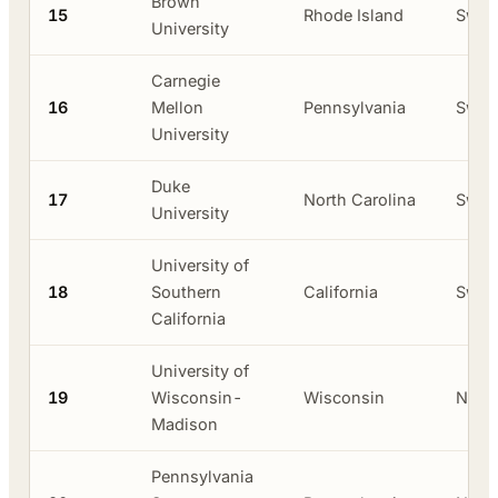
Brown
15
Rhode Island
Swas
University
Carnegie
16
Mellon
Pennsylvania
Swas
University
Duke
17
North Carolina
Swas
University
University of
18
Southern
California
Swas
California
University of
19
Wisconsin-
Wisconsin
Neger
Madison
Pennsylvania