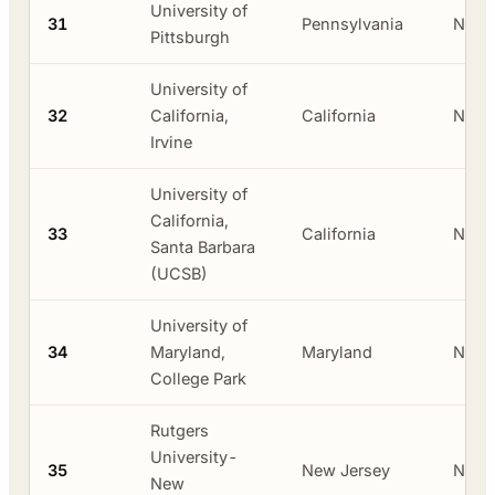
University of
31
Pennsylvania
Neger
Pittsburgh
University of
32
California,
California
Neger
Irvine
University of
California,
33
California
Neger
Santa Barbara
(UCSB)
University of
34
Maryland,
Maryland
Neger
College Park
Rutgers
University-
35
New Jersey
Neger
New