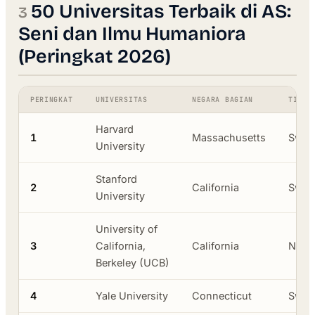
50 Universitas Terbaik di AS:
Seni dan Ilmu Humaniora
(Peringkat 2026)
PERINGKAT
UNIVERSITAS
NEGARA BAGIAN
TIPE
Harvard
1
Massachusetts
Swas
University
Stanford
2
California
Swas
University
University of
3
California,
California
Neger
Berkeley (UCB)
4
Yale University
Connecticut
Swas