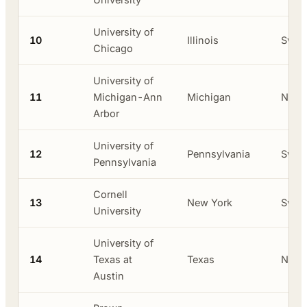
University of
10
Illinois
Swas
Chicago
University of
11
Michigan-Ann
Michigan
Neger
Arbor
University of
12
Pennsylvania
Swas
Pennsylvania
Cornell
13
New York
Swas
University
University of
14
Texas at
Texas
Neger
Austin