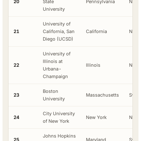
20
State
Pennsylvania
Neger
University
University of
21
California, San
California
Neger
Diego (UCSD)
University of
Illinois at
22
Illinois
Neger
Urbana-
Champaign
Boston
23
Massachusetts
Swas
University
City University
24
New York
Neger
of New York
Johns Hopkins
25
Maryland
Swas