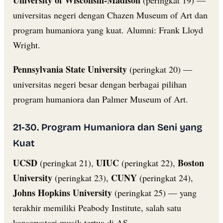
University of Wisconsin-Madison
(peringkat 19) —
universitas negeri dengan Chazen Museum of Art dan
program humaniora yang kuat. Alumni: Frank Lloyd
Wright.
Pennsylvania State University
(peringkat 20) —
universitas negeri besar dengan berbagai pilihan
program humaniora dan Palmer Museum of Art.
21-30. Program Humaniora dan Seni yang
Kuat
UCSD
UIUC
Boston
(peringkat 21),
(peringkat 22),
University
CUNY
(peringkat 23),
(peringkat 24),
Johns Hopkins University
(peringkat 25) — yang
terakhir memiliki Peabody Institute, salah satu
konservatori musik tertua di AS.