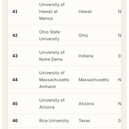
University of
41
Hawaii at
Hawaii
Neger
Manoa
Ohio State
42
Ohio
Neger
University
University of
43
Indiana
Swas
Notre Dame
University of
44
Massachusetts
Massachusetts
Neger
Amherst
University of
45
Arizona
Neger
Arizona
46
Rice University
Texas
Swas