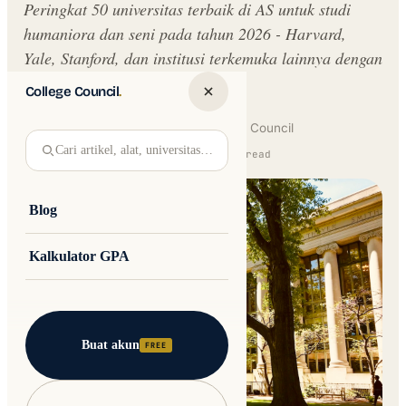
Peringkat 50 universitas terbaik di AS untuk studi
humaniora dan seni pada tahun 2026 - Harvard,
Yale, Stanford, dan institusi terkemuka lainnya dengan
profil program.
College Council
.
Written by
Jakub Andre
College Council
Cari artikel, alat, universitas…
Updated 30 May 2026 · 8 min read
Blog
Kalkulator GPA
Buat akun
FREE