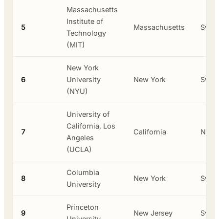
Massachusetts
Institute of
5
Massachusetts
Swas
Technology
(MIT)
New York
6
University
New York
Swas
(NYU)
University of
California, Los
7
California
Neger
Angeles
(UCLA)
Columbia
8
New York
Swas
University
Princeton
9
New Jersey
Swas
University