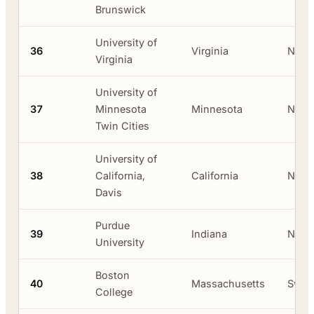
Brunswick
University of
36
Virginia
Neger
Virginia
University of
37
Minnesota
Minnesota
Neger
Twin Cities
University of
38
California,
California
Neger
Davis
Purdue
39
Indiana
Neger
University
Boston
40
Massachusetts
Swas
College