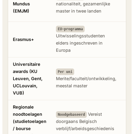
~€1
Mundus
nationaliteit, gezamenlijke
(~€
(EMJM)
master in twee landen
reis
Maa
EU-programma
Uitwisselingsstudenten
mob
Erasmus+
elders ingeschreven in
sem
Europa
thu
Universitaire
awards (
KU
Gro
Per uni
Leuven
,
Gent
,
Merite/faculteit/ontwikkeling,
col
UCLouvain
,
meestal master
of 
VUB
)
Regionale
noodtoelagen
Vereist
Tot
Noodgebaseerd
(studietoelagen
doorgaans Belgisch
€/j
/ bourse
verblijf/arbeidsgeschiedenis
glo