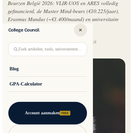
Beurzen België 2026: VLIR-UOS en ARES volledig
gefinancierd, de Master Mind-beurs (€10.225/jaar),
Erasmus Mundus (~€1.400/maand) en universitaire
stipendia.
College Council
.
Written by
Jakub Andre
College Council
Zoek artikelen, tools, universiteiten…
Updated 17 June 2026 · 12 min read
Blog
GPA-Calculator
Account aanmaken
FREE