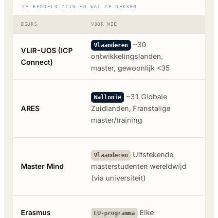
ZE BEDOELD ZIJN EN WAT ZE DEKKEN
BEURS
VOOR WIE
WAT 
~30
Vol
Vlaanderen
VLIR-UOS (ICP
ontwikkelingslanden,
reis
Connect)
master, gewoonlijk <35
maa
Vol
~31 Globale
Wallonië
reis
ARES
Zuidlanden, Franstalige
maa
master/training
(~1
€10
Uitstekende
Vlaanderen
coll
Master Mind
masterstudenten wereldwijd
(ma
(via universiteit)
inst
Vol
Erasmus
Elke
EU-programma