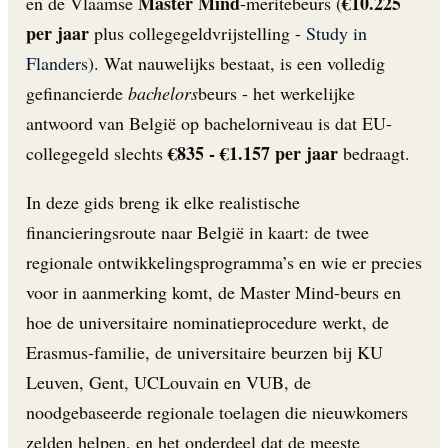
Master Mind
€10.225
en de Vlaamse
-meritebeurs (
per jaar
plus collegegeldvrijstelling -
Study in
Flanders
). Wat nauwelijks bestaat, is een volledig
gefinancierde
bachelors
beurs - het werkelijke
antwoord van België op bachelorniveau is dat EU-
€835 - €1.157 per jaar
collegegeld slechts
bedraagt.
In deze gids breng ik elke realistische
financieringsroute naar België in kaart: de twee
regionale ontwikkelingsprogramma’s en wie er precies
voor in aanmerking komt, de Master Mind-beurs en
hoe de universitaire nominatieprocedure werkt, de
Erasmus-familie, de universitaire beurzen bij KU
Leuven, Gent, UCLouvain en VUB, de
noodgebaseerde regionale toelagen die nieuwkomers
zelden helpen, en het onderdeel dat de meeste