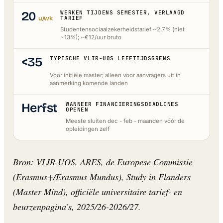
20
WERKEN TIJDENS SEMESTER, VERLAAGD
u/wk
TARIEF
Studentensociaalzekerheidstarief ~2,7% (niet
~13%); ~€12/uur bruto
<35
TYPISCHE VLIR-UOS LEEFTIJDSGRENS
Voor initiële master; alleen voor aanvragers uit in
aanmerking komende landen
Herfst
WANNEER FINANCIERINGSDEADLINES
OPENEN
Meeste sluiten dec - feb - maanden vóór de
opleidingen zelf
Bron: VLIR-UOS, ARES, de Europese Commissie
(Erasmus+/Erasmus Mundus), Study in Flanders
(Master Mind), officiële universitaire tarief- en
beurzenpagina’s, 2025/26-2026/27.