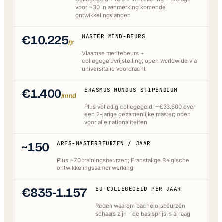
voor ~30 in aanmerking komende
ontwikkelingslanden
€10.225
MASTER MIND-BEURS
/jr
Vlaamse meritebeurs +
collegegeldvrijstelling; open worldwide via
universitaire voordracht
€1.400
ERASMUS MUNDUS-STIPENDIUM
/mnd
Plus volledig collegegeld; ~€33.600 over
een 2-jarige gezamenlijke master; open
voor alle nationaliteiten
~150
ARES-MASTERBEURZEN / JAAR
Plus ~70 trainingsbeurzen; Franstalige Belgische
ontwikkelingssamenwerking
€835-1.157
EU-COLLEGEGELD PER JAAR
Reden waarom bachelorsbeurzen
schaars zijn - de basisprijs is al laag