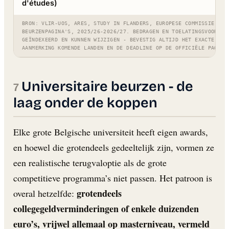
d'études)
BRON: VLIR-UOS, ARES, STUDY IN FLANDERS, EUROPESE COMMISSIE EN 
BEURZENPAGINA'S, 2025/26-2026/27. BEDRAGEN EN TOELATINGSVOORWAA
GEÏNDEXEERD EN KUNNEN WIJZIGEN - BEVESTIG ALTIJD HET EXACTE BED
AANMERKING KOMENDE LANDEN EN DE DEADLINE OP DE OFFICIËLE PAGINA
Universitaire beurzen - de
laag onder de koppen
Elke grote Belgische universiteit heeft eigen awards,
en hoewel die grotendeels gedeeltelijk zijn, vormen ze
een realistische terugvaloptie als de grote
competitieve programma’s niet passen. Het patroon is
grotendeels
overal hetzelfde:
collegegeldverminderingen of enkele duizenden
euro’s, vrijwel allemaal op masterniveau, vermeld