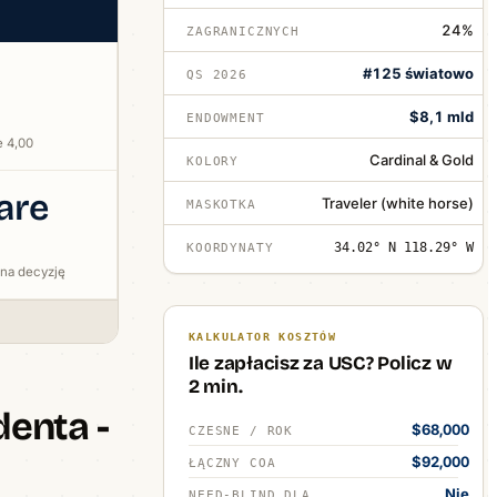
24%
ZAGRANICZNYCH
#125 światowo
QS 2026
$8,1 mld
ENDOWMENT
e 4,00
Cardinal & Gold
KOLORY
are
Traveler (white horse)
MASKOTKA
34.02° N 118.29° W
KOORDYNATY
 na decyzję
KALKULATOR KOSZTÓW
Ile zapłacisz za USC? Policz w
2 min.
denta -
$68,000
CZESNE / ROK
$92,000
ŁĄCZNY COA
Nie
NEED-BLIND DLA