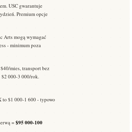
nem. USC gwarantuje
tydzień. Premium opcje
atic Arts mogą wymagać
ness - minimum poza
 $40/mies, transport bez
 $2 000-3 000/rok.
X to $1 000-1 600 - typowo
$95 000-100
ezerwą =