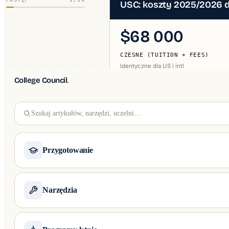
USC: koszty 2025/2026 d
$68 000
CZESNE (TUITION + FEES)
Identyczne dla US i intl
College Council
.
$68k/rok
Szukaj artykułów, narzędzi, uczelni…
TRUSTEE SCHOLARSHIP
Pełne czesne, top kandydaci
Źródło: USC Financial Aid Office 
Przygotowanie
APLIKACJE PO KRAJU
01
Narzędzia
Ile rocznie k
Ivy League i czołowe uczelnie USA
BLUF
Kompleksowe wsparcie aplikacji na Harvard, Yale, Stanford i Top 50 USA — Comm
DARMOWE KALKULATORY
01