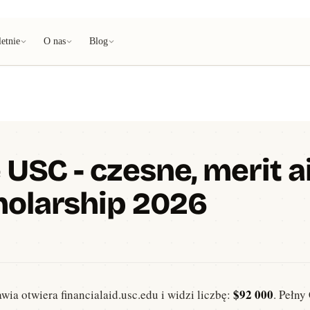
etnie
O nas
Blog
 USC - czesne, merit ai
holarship 2026
$92 000
wia otwiera financialaid.usc.edu i widzi liczbę:
. Pełny