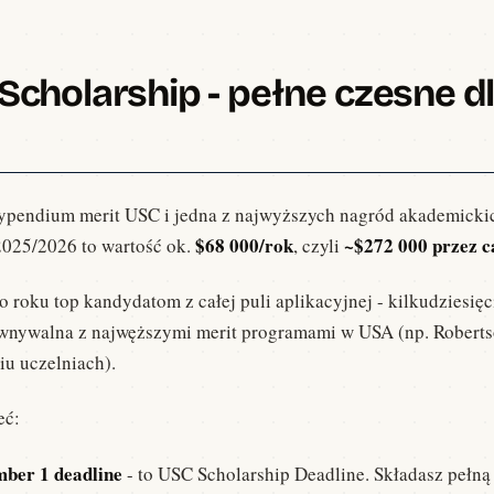
Scholarship - pełne czesne d
stypendium merit USC i jedna z najwyższych nagród akademick
$68 000/rok
~$272 000 przez ca
2025/2026 to wartość ok.
, czyli
 roku top kandydatom z całej puli aplikacyjnej - kilkudziesię
równywalna z najwęższymi merit programami w USA (np. Robert
iu uczelniach).
eć:
mber 1 deadline
- to USC Scholarship Deadline. Składasz peł