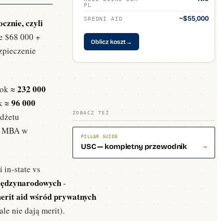
PL
~$55,000
ŚREDNI AID
cznie, czyli
ne $68 000 +
Oblicz koszt
→
zpieczenie
232 000
rok ≈
96 000
ok ≈
ZOBACZ TEŻ
udżetu
m MBA w
PILLAR GUIDE
USC — kompletny przewodnik
→
i in-state vs
iędzynarodowych
-
merit aid wśród prywatnych
le nie dają merit).