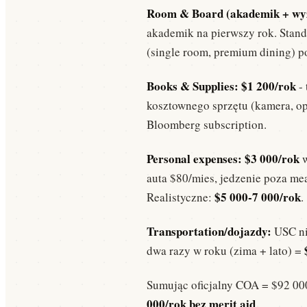
Common App krok po kroku: poradnik 2026
Room & Board (akademik + wyż
Aplikacje · 15 min · 16 771 wyświetleń — od założenia konta, przez essay, po złożeni
akademik na pierwszy rok. Stan
(single room, premium dining) p
Need-blind vs Need-aware dla Polaków
Stypendia · 10 min · 9 432 wyświetleń — jak polityka finansowa uczelni wpływa na
Books & Supplies:
$1 200/rok
- 
kosztownego sprzętu (kamera, o
Bloomberg subscription.
Personal expenses:
$3 000/rok
w
auta $80/mies, jedzenie poza me
$5 000-7 000/rok
Realistyczne:
.
Transportation/dojazdy:
USC ni
dwa razy w roku (zima + lato) =
Sumując oficjalny COA = $92 000
000/rok bez merit aid
.