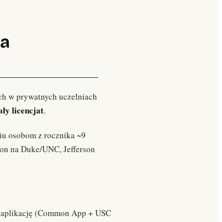
la
ich w prywatnych uczelniach
ły licencjat
.
ciu osobom z rocznika ~9
son na Duke/UNC, Jefferson
ną aplikację (Common App + USC