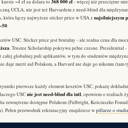
368 000 zł
 kursie ~4 zł za dolara to
- więcej niż przeciętne mi
liczną UCLA, nie jest też Harvardem z need-blind dla międzyna
najsilniejszym
, która łączy najwyższe sticker price w USA z
p-50
.
sztów USC. Sticker price jest brutalny - ale realna cena dla mo
iższa
. Trustee Scholarship pokrywa pełne czesne. Presidential 
e z całej globalnej puli aplikantów, w tym do studentów między
e daje merit aid Polakom, a Harvard nie daje go nikomu (tam t
zynniki pierwsze każdy element kosztów USC, pokażę dokładnie
nie jest need-blind dla intl
 dlaczego USC
, opowiem o realiach ż
ia zewnętrzne dostępne Polakom (Fulbright, Kościuszko Founda
). Pełen przewodnik rekrutacyjny znajdziesz w
pillarze o stud