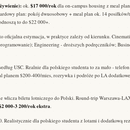
ywienie):
$17 000/rok
ok.
dla on-campus housing z meal pla
e aplikacji.
dardowy plan: pokój dwuosobowy + meal plan ok. 14 posiłków/
odnoszą to do $22 000+.
 Twoje szanse.
to oficjalna estymacja, w praktyce zależy od kierunku. Cinem
programowanie); Engineering - droższych podręczników; Busi
edług USC. Realnie dla polskiego studenta to za mało - telefon
al planem $200-400/mies, rozrywka i podróże po LA dodatkowe
e wlicza biletu lotniczego do Polski. Round-trip Warszawa-LA
$2 000-3 200/rok ekstra
.
. Realistycznie dla polskiego studenta z lotami i dodatkową r