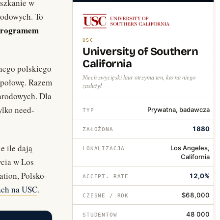
eszkanie w
rodowych. To
 programem
USC
University of Southern
California
cnego polskiego
Niech zwycięski laur otrzyma ten, kto na niego
- połowę. Razem
zasłużył
narodowych. Dla
ylko need-
Prywatna, badawcza
TYP
1880
ZAŁOŻONA
 ile dają
Los Angeles,
LOKALIZACJA
California
ycia w Los
tion, Polsko-
12,0%
ACCEPT. RATE
iach na USC
.
$68,000
CZESNE / ROK
48 000
STUDENTÓW