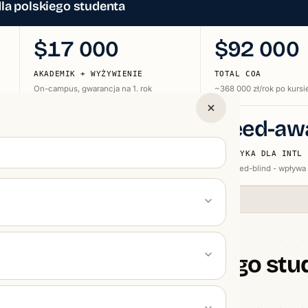
la polskiego studenta
$17 000
$92 000
AKADEMIK + WYŻYWIENIE
TOTAL COA
On-campus, gwarancja na 1. rok
~368 000 zł/rok po kursi
$34k/rok
Need-aw
PRESIDENTIAL SCHOLARSHIP
POLITYKA DLA INTL
Połowa czesnego, kilkaset osób
NIE need-blind - wpływa
(financialaid.usc.edu), Cost of Attendance 2025/2026.
osztuje USC dla polskiego stu
on App, SAT, eseje i rozmowy kwalifikacyjne.