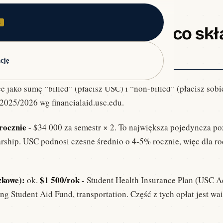
ań i mocnych stron.
E
 Cost of Attendance - co skł
rogramy akademickie.
 stron.
cję
zainteresowanych naukami ścisłymi.
 jako sumę “billed” (płacisz USC) i “non-billed” (płacisz sobie
g) z instant feedback.
AA, recruitment videos.
025/2026 wg financialaid.usc.edu.
rocznie
- $34 000 za semestr × 2. To największa pojedyncza poz
larship. USC podnosi czesne średnio o 4-5% rocznie, więc dla r
nterview.
zkowe):
$1 500/rok
ok.
- Student Health Insurance Plan (USC A
Student Aid Fund, transportation. Część z tych opłat jest wai
ązywania.