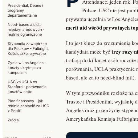
Attendance, jeden rok. Po
Presidential, Deans i
Polsce. USC nie jest pub
programy
departamentalne
prywatna uczelnia w Los Angeles
Need-based aid dla
merit aid wśród prywatnych to
międzynarodowych -
realnie ograniczone
I to jest klucz do zrozumienia ko
Stypendia zewnętrzne
dla Polaków - Fulbright,
trzy razy n
kandydata może być
Kościuszko, prywatne
trafiają do kilkuset osób roczni
Życie w Los Angeles -
koszty ukryte poza
porównania, UCLA praktycznie ni
kampusem
based, ale za to need-blind intl).
USC vs UCLA vs
Stanford - porównanie
kosztów netto
W tym przewodniku rozłożę na c
Trustee i Presidential, wyjaśnię
Plan finansowy - jak
realnie zapłacić za USC
Angeles oraz przejrzymy stypend
z Polski
Amerykańska Komisja Fulbrighta
Źródła
POSTĘP
1/10