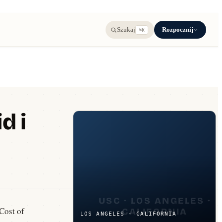
Rozpocznij
Szukaj
⌘K
d i
 Cost of
LOS ANGELES · CALIFORNIA