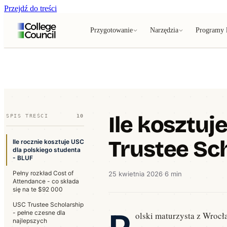
Przejdź do treści
Przygotowanie
Narzędzia
Programy l
Ile kosztuje
SPIS TREŚCI
10
Trustee Sc
Ile rocznie kosztuje USC
dla polskiego studenta
- BLUF
Pełny rozkład Cost of
25 kwietnia 2026
·
6 min
Attendance - co składa
się na te $92 000
USC Trustee Scholarship
P
- pełne czesne dla
olski maturzysta z Wrocła
najlepszych