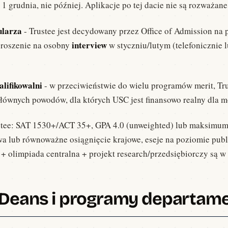
1 grudnia, nie później. Aplikacje po tej dacie nie są rozważane
ularza
- Trustee jest decydowany przez Office of Admission na p
interview
proszenie na osobny
w styczniu/lutym (telefonicznie lu
lifikowalni
- w przeciwieństwie do wielu programów merit, Tru
głównych powodów, dla których USC jest finansowo realny dla 
stee: SAT 1530+/ACT 35+, GPA 4.0 (unweighted) lub maksimum w
lub równoważne osiągnięcie krajowe, eseje na poziomie publi
 olimpiada centralna + projekt research/przedsiębiorczy są w 
, Deans i programy departam