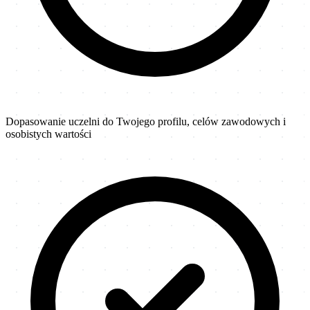
Common App krok po kroku: poradnik 2026
Aplikacje · 15 min · 16 771 wyświetleń — od założenia konta, przez essay, po złożeni
Need-blind vs Need-aware dla Polaków
Stypendia · 10 min · 9 432 wyświetleń — jak polityka finansowa uczelni wpływa na
Dopasowanie uczelni do Twojego profilu, celów zawodowych i
osobistych wartości