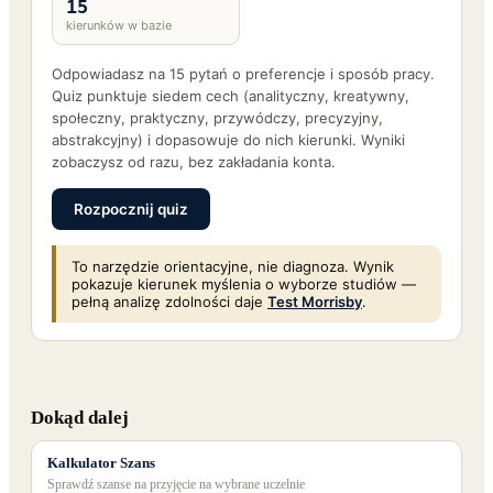
15
kierunków w bazie
Odpowiadasz na 15 pytań o preferencje i sposób pracy.
Quiz punktuje siedem cech (analityczny, kreatywny,
społeczny, praktyczny, przywódczy, precyzyjny,
abstrakcyjny) i dopasowuje do nich kierunki. Wyniki
zobaczysz od razu, bez zakładania konta.
Rozpocznij quiz
To narzędzie orientacyjne, nie diagnoza. Wynik
pokazuje kierunek myślenia o wyborze studiów —
pełną analizę zdolności daje
Test Morrisby
.
Dokąd dalej
Kalkulator Szans
Sprawdź szanse na przyjęcie na wybrane uczelnie