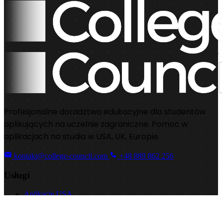
Profesjonalne doradztwo edukacyjne dla studentów
aplikujących na uczelnie zagraniczne. Pomoc w
aplikacjach na studia w USA, UK, Europie.
kontakt@college-council.com
+48 889 862 256
Usługi
Aplikacje USA
Aplikacje UK
Aplikacje Europa