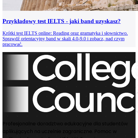
Przykładowy test IELTS - jaki band uzyskasz?
Krótki test IELTS online: Reading oraz gramatyka i słownictwo.
Sprawdź orientacyjny band w skali 4.0-9.0 i zobacz, nad czym
pracować.
Profesjonalne doradztwo edukacyjne dla studentów
aplikujących na uczelnie zagraniczne. Pomoc w