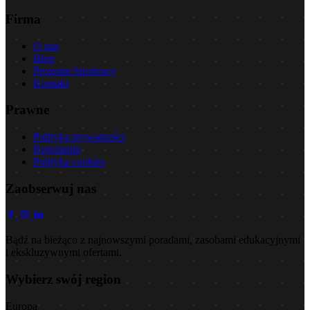
Firma
O nas
Blog
Program Sportowy
Kontakt
Prawne
Polityka prywatności
Regulamin
Polityka cookies
Zaobserwuj nas
Bądź na bieżąco z najnowszymi poradami, zasobami edukacyjnymi
i ekskluzywnymi ofertami.
Wybierz swój region
Europa