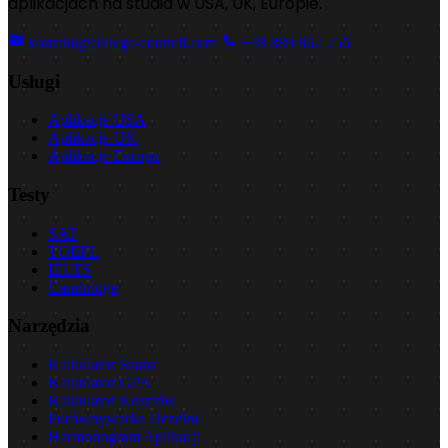
aplikacjach na studia w USA, UK, Europie.
kontakt@college-council.com
+48 889 862 256
Usługi
Aplikacje USA
Aplikacje UK
Aplikacje Europa
Testy
SAT
TOEFL
IELTS
Cambridge
Narzędzia
Kalkulator Szans
Kalkulator GPA
Kalkulator Kosztów
Porównywarka Uczelni
Harmonogram Aplikacji