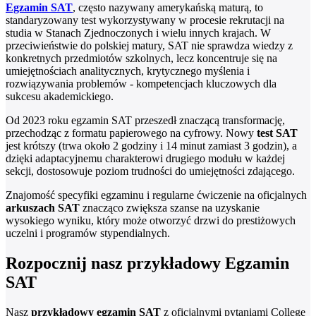
Egzamin SAT
, często nazywany amerykańską maturą, to
standaryzowany test wykorzystywany w procesie rekrutacji na
studia w Stanach Zjednoczonych i wielu innych krajach. W
przeciwieństwie do polskiej matury, SAT nie sprawdza wiedzy z
konkretnych przedmiotów szkolnych, lecz koncentruje się na
umiejętnościach analitycznych, krytycznego myślenia i
rozwiązywania problemów - kompetencjach kluczowych dla
sukcesu akademickiego.
Od 2023 roku egzamin SAT przeszedł znaczącą transformację,
przechodząc z formatu papierowego na cyfrowy. Nowy
test SAT
jest krótszy (trwa około 2 godziny i 14 minut zamiast 3 godzin), a
dzięki adaptacyjnemu charakterowi drugiego modułu w każdej
sekcji, dostosowuje poziom trudności do umiejętności zdającego.
Znajomość specyfiki egzaminu i regularne ćwiczenie na oficjalnych
arkuszach SAT
znacząco zwiększa szanse na uzyskanie
wysokiego wyniku, który może otworzyć drzwi do prestiżowych
uczelni i programów stypendialnych.
Rozpocznij nasz przykładowy Egzamin
SAT
Nasz
przykładowy egzamin SAT
z oficjalnymi pytaniami College