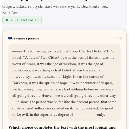
Common App krok po kroku: poradnik 2026
Odpowiadasz i natychmiast widzisz wynik. Bez konta, bez
Aplikacje · 15 min · 16 771 wyświetleń — od założenia konta, przez essay, po złożeni
zapisów.
BEZ REJESTRACJI
Need-blind vs Need-aware dla Polaków
Stypendia · 10 min · 9 432 wyświetleń — jak polityka finansowa uczelni wpływa na
Czytanie i pisanie
1
/
3
##### The following text is adapted from Charles Dickens' 1859
novel, *A Tale of Two Cities*. It was the best of times, it was the
worst of times, it was the age of wisdom, it was the age of
foolishness, it was the epoch of belief, it was the epoch of
incredulity, it was the season of Light, it was the season of
Darkness, it was the spring of hope, it was the winter of despair,
we had everything before us, we had nothing before us, we were
all going direct to Heaven, we were all going direct the other way
—in short, the period was so far like the present period, that some
of its noisiest authorities insisted on its being received, for good
or for evil, in the superlative degree of ___________ only.
Which choice completes the text with the most logical and