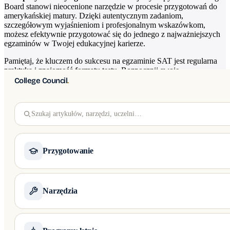
Board stanowi nieocenione narzędzie w procesie przygotowań do
amerykańskiej matury. Dzięki autentycznym zadaniom,
szczegółowym wyjaśnieniom i profesjonalnym wskazówkom,
możesz efektywnie przygotować się do jednego z najważniejszych
egzaminów w Twojej edukacyjnej karierze.
Pamiętaj, że kluczem do sukcesu na egzaminie SAT jest regularna
praktyka i znajomość formatu testu. Rozpocznij swoje
przygotowania już dziś, korzystając z naszych materiałów, a
College Council
.
zbliżysz się do wymarzonych studiów w Stanach Zjednoczonych i
na innych prestiżowych uczelniach na całym świecie.
Szukaj artykułów, narzędzi, uczelni…
Egzamin SAT arkusze - pobierz w formie
PDF
Przygotowanie
Pobierz arkusz w formie PDF i sprawdź jaki wynik uzyskasz.
Próbny Egzamin 1
Próbny Egzamin 1 - Odpowiedzi z analizą
APLIKACJE PO KRAJU
01
Narzędzia
Jaki wynik jest dobry?
Ivy League i czołowe uczelnie USA
Kompleksowe wsparcie aplikacji na Harvard, Yale, Stanford i Top 50 USA — Comm
Określenie
“dobrego” wyniku SAT
zależy przede wszystkim od
DARMOWE KALKULATORY
01
Twoich akademickich ambicji i uczelni, na które planujesz