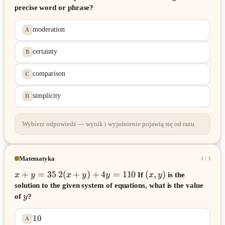
precise word or phrase?
moderation
A
certainty
B
comparison
C
simplicity
D
Wybierz odpowiedź — wynik i wyjaśnienie pojawią się od razu.
Matematyka
1
/
3
+
=
35
2
(
+
)
+
4
=
110
(
,
)
x
y
x
y
y
If
x
y
is the
solution to the given system of equations, what is the value
of
y
?
10
A