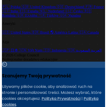
🇵🇱
Polska
🇬🇧
United Kingdom
🇩🇪
Deutschland
🇫🇷
France
🇮🇹
Italia
🇪🇸
España
🇳🇱
Nederland
🇨🇿
Česko
🇷🇴
România
🇬🇷
Ελλάδα
🇹🇷
Türkiye
🇺🇦
Україна
Ameryki
🇺🇸
United States
🇧🇷
Brasil
🌎
América Latina
🇨🇦
Canada
Azja
🇯🇵
日本
🇻🇳
Việt Nam
🇮🇩
Indonesia
🇸🇦
العربية السعودية
© 2026 College Council
Profesjonalne doradztwo edukacyjne
Szanujemy Twoją prywatność
Używamy plików cookie, aby analizować ruch na
stronie i personalizować treści. Możesz wybrać, które
cookies akceptujesz.
Polityka Prywatności
|
Polityka
cookies
.