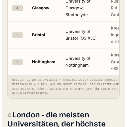
University of
Russell
Glasgow
Glasgow
,
Ruf, unt
4
Strathclyde
Großstä
Kreativ,
University of
Bristol
Ingenieu
5
Bristol
(QS #51)
der Nor
Klassis
University of
Nottingham
Group, d
6
Nottingham
~£550 
QUELLE: QS WORLD UNIVERSITY RANKINGS 2026; COLLEGE COUNCIL ATLA
MIETSPANNEN AUS DEM LOKALEN MARKT 2025/26. DIE PLATZIERUNGEN SI
AKADEMISCHER STÄRKE, KOSTEN UND STUDIENLEBEN FÜR EINEN TYPISCHE
BACHELORSTUDIERENDEN.
London - die meisten
Universitäten, der höchste