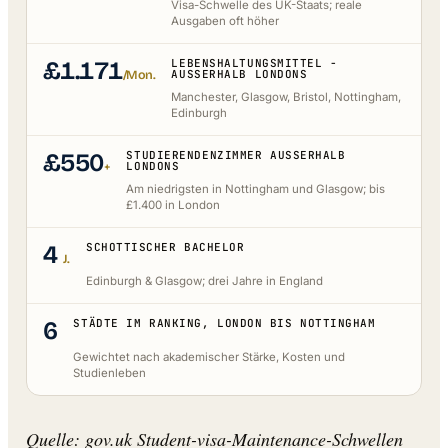
Visa-Schwelle des UK-Staats; reale
Ausgaben oft höher
£1.171
LEBENSHALTUNGSMITTEL -
/Mon.
AUSSERHALB LONDONS
Manchester, Glasgow, Bristol, Nottingham,
Edinburgh
£550
STUDIERENDENZIMMER AUSSERHALB L
+
ONDONS
Am niedrigsten in Nottingham und Glasgow; bis
£1.400 in London
4
SCHOTTISCHER BACHELOR
J.
Edinburgh & Glasgow; drei Jahre in England
6
STÄDTE IM RANKING, LONDON BIS NOTTINGHAM
Gewichtet nach akademischer Stärke, Kosten und
Studienleben
Quelle: gov.uk Student-visa-Maintenance-Schwellen