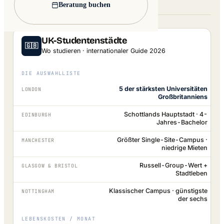
Lead image: Wikimedia Commons
Beratung buchen
UK-Studentenstädte
🇬🇧
Wo studieren · internationaler Guide 2026
DIE AUSWAHLLISTE
5 der stärksten Universitäten
LONDON
Großbritanniens
Schottlands Hauptstadt · 4-
EDINBURGH
Jahres-Bachelor
Größter Single-Site-Campus ·
MANCHESTER
niedrige Mieten
Russell-Group-Wert +
GLASGOW & BRISTOL
Stadtleben
Klassischer Campus · günstigste
NOTTINGHAM
der sechs
LEBENSKOSTEN / MONAT