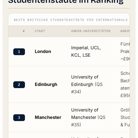
BESTE BRITISCHE STUDENTENSTÄDTE FÜR INTERNATIONALE STU
#
STADT
ANKER-UNIVERSITÄTEN
WARUM SI
Fünf Top
Imperial
,
UCL
,
London
Praktika
1
KCL
,
LSE
~£900 -
Schottla
University of
Bachelor
Edinburgh
Edinburgh
(QS
2
atember
#34)
£950
University of
Größter
Manchester
Manchester
(QS
Studien
3
#35)
& Fußba