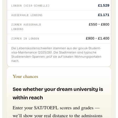
£1.529
LONDON (VISA-SCHWELLE)
£1.171
AUSSERHALB LONDONS
£550 - £800
ZIMMER AUSSERHALB L
ONDONS
£900 - £1.400
ZIMMER IN LONDON
Die Lebenskostenschwellen stammen aus der gov.uk-Student-
visa-Maintenance (2025/26). Die Stadtmieten sind typische
Studierenden-Spannen; prüf sie auf lokalen Wohnungsportalen
nach.
Your chances
See whether your dream university is
within reach
Enter your SAT/TOEFL scores and grades —
we’ll show your real distance to the admissions