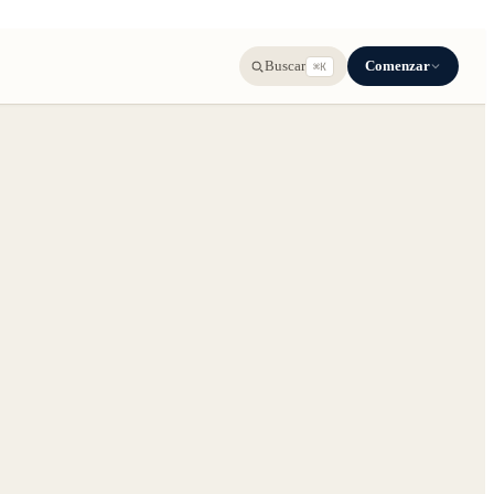
Comenzar
Buscar
⌘K