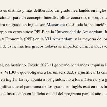
 es distinto y más deliberado. Un grado neerlandés en inglés 
ional, para un concepto interdisciplinar concreto, o porque tod
para un grado en inglés son
Maastricht
(casi toda la institución
opio en otros sitios: PPLE en la
Universidad de Ámsterdam
, 
ica y Economía (PPE) en la
VU Ámsterdam
, y la mayoría de lo
ra de esas, muchos grados todavía se imparten en neerlandés -
al, no histórico. Desde 2023 el gobierno neerlandés impulsa 
ns
, WIBO), que obligaría a las universidades a justificar la e
 en inglés. La ley apunta a los grados, no a los másteres, y a 
gnifica que el panorama de los grados en inglés está en movim
 de instrucción en la ficha oficial del programa para el año de