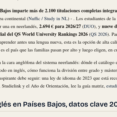
 Bajos imparte más de 2.100 titulaciones completas íntegr
a continental (
Nuffic / Study in NL
) - . Los estudiantes de 
2.694 € para 2026/27
nueve d
or una en neerlandés,
(
DUO
), y
dial del QS World University Rankings 2026
(
QS 2026
). Pa
aprender antes una lengua nueva, esta es la opción de alta ca
es el país que las familias pasan por alto y luego eligen, en c
n la cara anglófona del sistema neerlandés: dónde el catálogo
odo en inglés, cómo funciona la división entre grado y máster,
 aspirante debe seguir: una ley de idioma de 2023 que está rec
, Studielink y el Año de Orientación, lee la guía matriz,
estud
glés en Países Bajos, datos clave 2