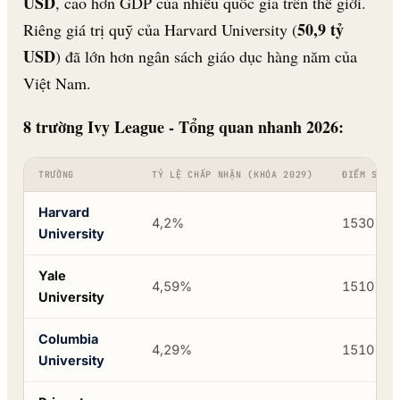
USD
, cao hơn GDP của nhiều quốc gia trên thế giới.
50,9 tỷ
Riêng giá trị quỹ của Harvard University (
USD
) đã lớn hơn ngân sách giáo dục hàng năm của
Việt Nam.
8 trường Ivy League - Tổng quan nhanh 2026:
TRƯỜNG
TỶ LỆ CHẤP NHẬN (KHÓA 2029)
ĐIỂM SAT 
Harvard
4,2%
1530-15
University
Yale
4,59%
1510-15
University
Columbia
4,29%
1510-15
University