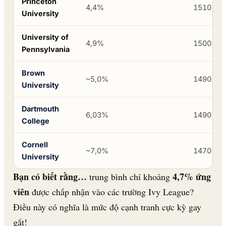
Princeton
4,4%
1510-15
University
University of
4,9%
1500-15
Pennsylvania
Brown
~5,0%
1490-15
University
Dartmouth
6,03%
1490-15
College
Cornell
~7,0%
1470-15
University
Bạn có biết rằng…
4,7% ứng
trung bình chỉ khoảng
viên
được chấp nhận vào các trường Ivy League?
Điều này có nghĩa là mức độ cạnh tranh cực kỳ gay
gắt!