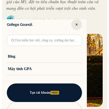
giá của Mỹ, đặt ra tiêu chuẩn học thuật toàn cầu và
mang đến cơ hội phát triển vượt trội cho sinh viên.
Written by
Jakub Andre
College Council
College Council
.
Updated 30 May 2026 · 14 min read
Tìm kiếm bài viết, công cụ, trường đại học…
Blog
Máy tính GPA
Tạo tài khoản
FREE