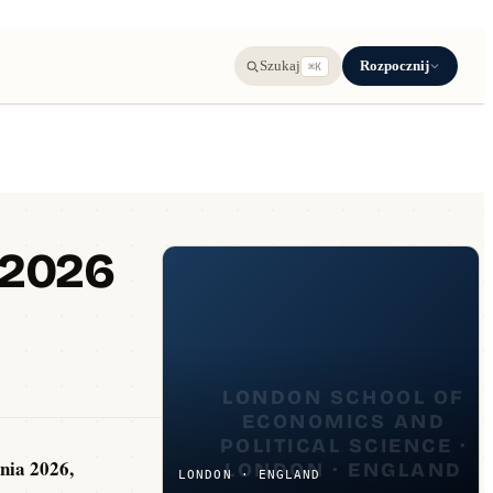
Rozpocznij
Szukaj
⌘K
a 2026
znia 2026,
LONDON · ENGLAND