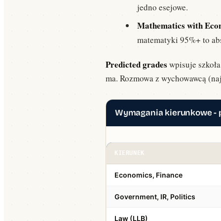
Common App krok po kroku: poradnik 2026
jedno esejowe.
Aplikacje · 15 min · 16 771 wyświetleń — od założenia konta, przez essay, po złożeni
Mathematics with Econ
Need-blind vs Need-aware dla Polaków
matematyki 95%+ to ab
Stypendia · 10 min · 9 432 wyświetleń — jak polityka finansowa uczelni wpływa na
Predicted grades
wpisuje szkoła 
ma. Rozmowa z wychowawcą (najl
Wymagania kierunkowe - 
KIERUNEK
Economics, Finance
Government, IR, Politics
Law (LLB)