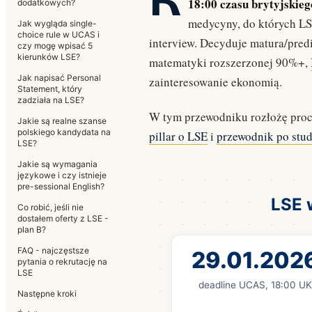
18:00 czasu brytyjskieg
dodatkowych?
medycyny, do których LS
Jak wygląda single-
choice rule w UCAS i
interview. Decyduje matura/predi
czy mogę wpisać 5
kierunków LSE?
matematyki rozszerzonej 90%+,
Jak napisać Personal
zainteresowanie ekonomią.
Statement, który
zadziała na LSE?
W tym przewodniku rozłożę proces
Jakie są realne szanse
polskiego kandydata na
pillar o LSE
i
przewodnik po stu
LSE?
Jakie są wymagania
językowe i czy istnieje
pre-sessional English?
LSE 
Co robić, jeśli nie
dostałem oferty z LSE -
plan B?
FAQ - najczęstsze
29.01.202
pytania o rekrutację na
LSE
deadline UCAS, 18:00 U
Następne kroki