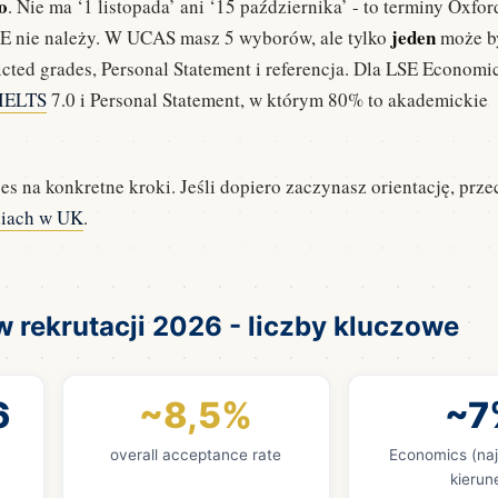
o
. Nie ma ‘1 listopada’ ani ‘15 października’ - to terminy Oxfo
jeden
E nie należy. W UCAS masz 5 wyborów, ale tylko
może b
cted grades, Personal Statement i referencja. Dla LSE Economi
IELTS
7.0 i Personal Statement, w którym 80% to akademickie
 na konkretne kroki. Jeśli dopiero zaczynasz orientację, prze
diach w UK
.
w rekrutacji 2026 - liczby kluczowe
6
~8,5%
~7
K
overall acceptance rate
Economics (naj
kierun