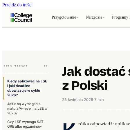
Przejdź do treści
Przygotowanie
Narzędzia
Programy l
Jak dostać 
SPIS TREŚCI
11
z Polski
Kiedy aplikować na LSE
i jaki deadline
obowiązuje w cyklu
2026?
25 kwietnia 2026
·
7 min
Jakie są wymagania
matura/A-level na LSE w
2026?
K
Czy LSE wymaga SAT,
rótka odpowiedź: aplika
GRE albo egzaminów