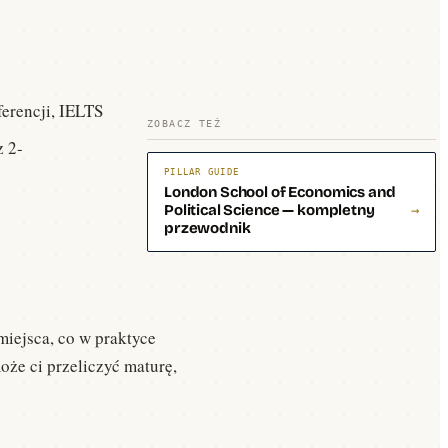
ferencji, IELTS
ZOBACZ TEŻ
z 2-
PILLAR GUIDE
London School of Economics and
Political Science — kompletny
→
przewodnik
 miejsca, co w praktyce
że ci przeliczyć maturę,