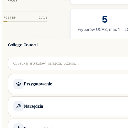
Źródła
5
POSTĘP
1/11
wyborów UCAS, max 1 = L
College Council
.
Szukaj artykułów, narzędzi, uczelni…
Kiedy aplikow
obowiązuje 
Przygotowanie
APLIKACJE PO KRAJU
01
Deadline aplikacyjny LSE w cykl
Narzędzia
Ivy League i czołowe uczelnie USA
standardowy ‘equal considerati
Kompleksowe wsparcie aplikacji na Harvard, Yale, Stanford i Top 50 USA — Comm
wyłącznie Oxford, Cambridge i m
DARMOWE KALKULATORY
01