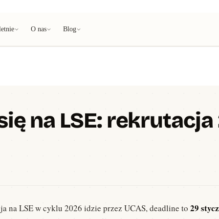
etnie
O nas
Blog
się na LSE: rekrutacj
29 styc
cja na LSE w cyklu 2026 idzie przez UCAS, deadline to