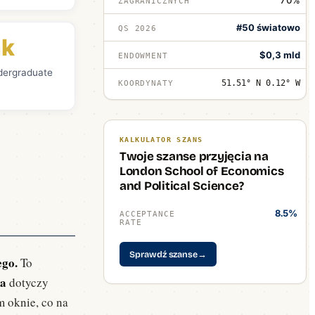
70%
ZAGRANICZNYCH
#50 światowo
QS 2026
ak
$0,3 mld
ENDOWMENT
dergraduate
51.51° N 0.12° W
KOORDYNATY
KALKULATOR SZANS
Twoje szanse przyjęcia na
London School of Economics
and Political Science?
8.5%
ACCEPTANCE
RATE
Sprawdź szanse
→
ego.
To
ka
dotyczy
m oknie, co na