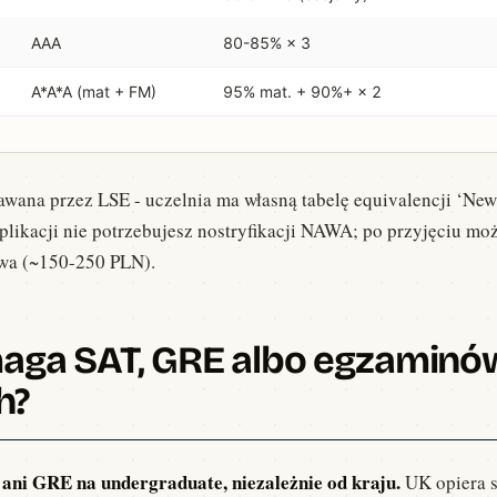
AAA
80-85% × 3
A*A*A (mat + FM)
95% mat. + 90%+ × 2
awana przez LSE - uczelnia ma własną tabelę equivalencji ‘New
 aplikacji nie potrzebujesz nostryfikacji NAWA; po przyjęciu 
twa (~150-250 PLN).
aga SAT, GRE albo egzaminó
h?
ani GRE na undergraduate, niezależnie od kraju.
UK opiera s