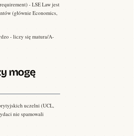
requirement) - LSE Law jest
antów (głównie Economics,
rdzo - liczy się matura/A-
czy mogę
rytyjskich uczelni (UCL,
dydaci nie spamowali