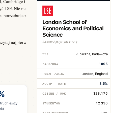
rd, Cambridge i
yć LSE. Nie ma
cs potrzebujesz
London School of
Economics and Political
Science
czytaj najpierw
Rozumieć przyczyny rzeczy
Publiczna, badawcza
TYP
1895
ZAŁOŻONA
London, England
LOKALIZACJA
8,5%
ACCEPT. RATE
%
$28,176
CZESNE / ROK
trudniejszy
12 330
STUDENTÓW
ek)