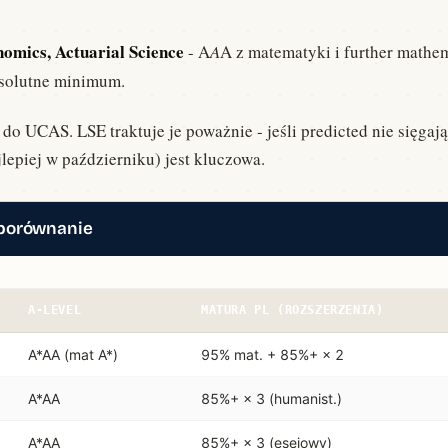
e aplikacji.
omics, Actuarial Science
- A
A
A z matematyki i further mathe
solutne minimum.
 Twoje szanse.
do UCAS. LSE traktuje je poważnie - jeśli predicted nie sięgają
epiej w październiku) jest kluczowa.
porównanie
A-LEVEL
MATURA PL (ROZSZERZENIA)
A*AA (mat A*)
95% mat. + 85%+ × 2
A*AA
85%+ × 3 (humanist.)
A*AA
85%+ × 3 (esejowy)