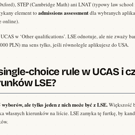
Oxford), STEP (Cambridge Math) ani LNAT (typowy law school 
admissions assessment
tykany element to
dla wybranych aplik
 online).
o UCAS w ‘Other qualifications’. LSE odnotuje, ale nie zważy ba
 000 PLN) ma sens tylko, jeśli równolegle aplikujesz do USA.
single-choice rule w UCAS i 
runków LSE?
wyborów, ale tylko jeden z nich może być z LSE.
Większość b
ka własnych kierunków na liście. LSE zamyka tę furtkę, by kan
ków.