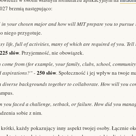
027 brzmią następująco:
 in your chosen major and how will MIT prepare you to pursue 
do niego przygotuje.
 life, full of activities, many of which are required of you. Te
225 słów
. Przyjemność, nie obowiązek.
 come from (for example, your family, clubs, school, community,
250 słów
 aspirations?”
-
. Społeczność i jej wpływ na twoje m
 diverse backgrounds together to collaborate. How will you co
ampus.
 you faced a challenge, setback, or failure. How did you manag
dzenia sobie z nim.
 krótki, każdy pokazujący inny aspekt twojej osoby. Łącznie o