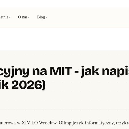
etnie
O nas
Blog
cyjny na MIT - jak nap
k 2026)
uterowa w XIV LO Wrocław. Olimpijczyk informatyczny, trzykrot