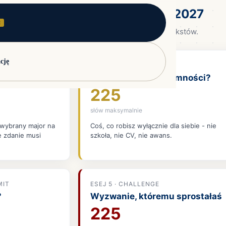
 esejów MIT - inwentarz 2026/2027
ań i mocnych stron.
E
rogramy akademickie.
pplication, nie Common App. Pięć oddzielnych tekstów.
 stron.
cję
zainteresowanych naukami ścisłymi.
ESEJ 2 · PLEASURE
ek?
Co robisz dla przyjemności?
225
g) z instant feedback.
AA, recruitment videos.
słów maksymalnie
wybrany major na
Coś, co robisz wyłącznie dla siebie - nie
e zdanie musi
szkoła, nie CV, nie awans.
nterview.
MIT
ESEJ 5 · CHALLENGE
?
Wyzwanie, któremu sprostałaś
ązywania.
225