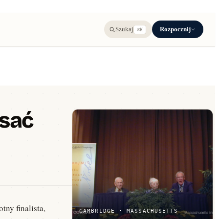
Rozpocznij
Szukaj
⌘K
isać
ny finalista,
CAMBRIDGE · MASSACHUSETTS