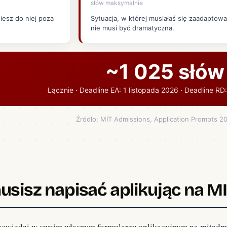
słów maksymalnie
e aplikacji.
iesz do niej poza
Sytuacja, w której musiałaś się zaadaptowa
nie musi być dramatyczna.
 Twoje szanse.
~1 025 słów
Łącznie · Deadline EA: 1 listopada 2026 · Deadline RD
Źródło: MIT Admissions, Application Prompts 2
usisz napisać aplikując na M
powiedzi w swoim własnym formularzu aplikacyjnym na
mitadm