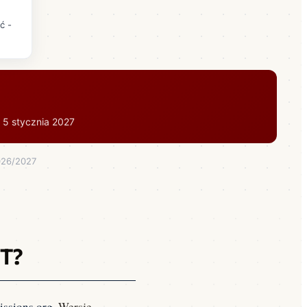
ć -
: 5 stycznia 2027
026/2027
IT?
issions.org
. Wersje