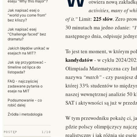
otwiera nową zakładkę
eseju “Why this major”?
activities, many of wh
Jak napisać esej o
“world you come from”
225 słów
of it.”
Limit:
. Zero pro
bez kliszy?
30 minutach ma jedno zdanie:
“I
Jak napisać esej
“Challenge faced” bez
następnego dnia, odpisuje jedn
dramatu?
Jakich błędów unikać w
To jest ten moment, w którym pol
esejach na MIT?
kandydatów
- w cyklu 2024/2025
Jak się przygotować -
timeline od lipca do
Olimpiada Matematyczna czy Inf
listopada?
nazywa
“match”
- czy pasujesz 
FAQ - najczęściej
której 33% studentów to międzyn
zadawane pytania o
eseje na MIT
naszej wewnętrznej analizie 50
Podsumowanie - co
SAT i aktywności są już w przedz
robić dalej
Źródła i metodologia
W tym przewodniku pokażę ci, ja
gdzie polscy olimpijczycy najczęś
POSTĘP
1/10
realistyczny i jak różnią się ese