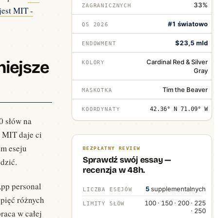
33%
ZAGRANICZNYCH
jest MIT -
#1 światowo
QS 2026
$23,5 mld
ENDOWMENT
niejsze
Cardinal Red & Silver
KOLORY
Gray
Tim the Beaver
MASKOTKA
42.36° N 71.09° W
KOORDYNATY
0 słów na
 MIT daje ci
ym eseju
BEZPŁATNY REVIEW
Sprawdź swój essay —
dzić.
recenzja w 48h.
App personal
5
supplementalnych
LICZBA ESEJÓW
 pięć różnych
100 · 150 · 200 · 225
LIMITY SŁÓW
· 250
raca w całej