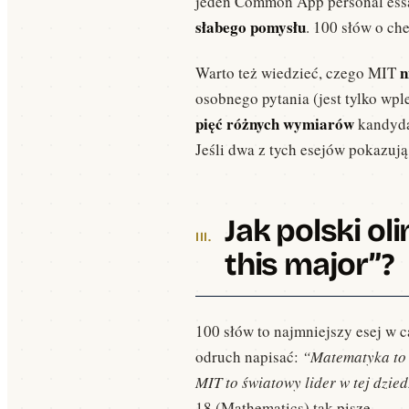
jeden Common App personal essay. 
słabego pomysłu
. 100 słów o ch
n
Warto też wiedzieć, czego MIT
osobnego pytania (jest tylko wpl
pięć różnych wymiarów
kandydat
Jeśli dwa z tych esejów pokazują
Jak polski o
this major”?
100 słów to najmniejszy esej w 
odruch napisać:
“Matematyka to 
MIT to światowy lider w tej dzied
18 (Mathematics) tak pisze.