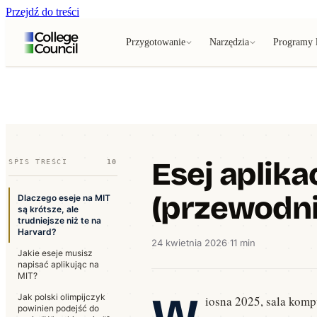
Przejdź do treści
Przygotowanie
Narzędzia
Programy l
Esej aplika
SPIS TREŚCI
10
(przewodni
Dlaczego eseje na MIT
są krótsze, ale
trudniejsze niż te na
Harvard?
24 kwietnia 2026
·
11 min
Jakie eseje musisz
napisać aplikując na
MIT?
W
Jak polski olimpijczyk
iosna 2025, sala komp
powinien podejść do