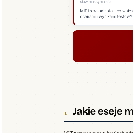
słów maksymalnie
Common App krok po kroku: poradnik 2026
Aplikacje · 15 min · 16 771 wyświetleń — od założenia konta, przez essay, po złożeni
MIT to wspólnota - co wnies
ocenami i wynikami testów?
Need-blind vs Need-aware dla Polaków
Stypendia · 10 min · 9 432 wyświetleń — jak polityka finansowa uczelni wpływa na
Jakie eseje m
MIT wymaga pięciu krótkich od