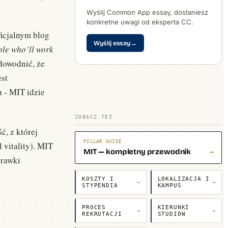
Wyślij Common App essay, dostaniesz
konkretne uwagi od eksperta CC.
ficjalnym blog
Wyślij essay
→
ple who’ll work
udowodnić, że
est
 - MIT idzie
ZOBACZ TEŻ
ć, z której
PILLAR GUIDE
 vitality). MIT
MIT — kompletny przewodnik
→
prawki
KOSZTY I
LOKALIZACJA I
→
→
STYPENDIA
KAMPUS
PROCES
KIERUNKI
→
→
REKRUTACJI
STUDIÓW