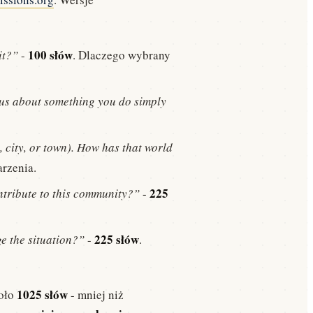
100 słów
it?”
-
. Dlaczego wybrany
ll us about something you do simply
 city, or town). How has that world
arzenia.
225
ntribute to this community?”
-
225 słów
e the situation?”
-
.
1025 słów
koło
- mniej niż