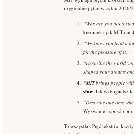
oryginalne pytań w cyklu 2026/2
“Why are you interested
kierunek i jak MIT cię 
“We know you lead a busy
for the pleasure of it.”
-
“Describe the world you
shaped your dreams and
“MIT brings people with
słów
. Jak wzbogacisz k
“Describe one time when
Wyzwanie i sposób pora
To wszystko. Pięć tekstów, każdy