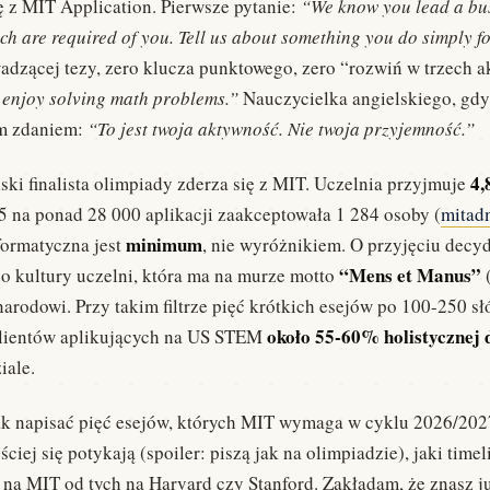
 z MIT Application. Pierwsze pytanie:
“We know you lead a busy 
ich are required of you. Tell us about something you do simply f
wadzącej tezy, zero klucza punktowego, zero “rozwiń w trzech a
 enjoy solving math problems.”
Nauczycielka angielskiego, gdy
ym zdaniem:
“To jest twoja aktywność. Nie twoja przyjemność.”
4
ski finalista olimpiady zderza się z MIT. Uczelnia przyjmuje
 na ponad 28 000 aplikacji zaakceptowała 1 284 osoby (
mitad
minimum
ormatyczna jest
, nie wyróżnikiem. O przyjęciu decyd
“Mens et Manus”
do kultury uczelni, która ma na murze motto
(
arodowi. Przy takim filtrze pięć krótkich esejów po 100-250 s
około 55-60% holistycznej 
 klientów aplikujących na US STEM
iale.
k napisać pięć esejów, których MIT wymaga w cyklu 2026/2027
ciej się potykają (spoiler: piszą jak na olimpiadzie), jaki timeli
je na MIT od tych na Harvard czy Stanford. Zakładam, że znasz j