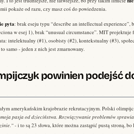
nie
I to jest trudniejsze, nie łatwiejsze, bo przy takim limicie
emii pokaże od razu, czy masz coś do powiedzenia.
ie pyta
: brak eseju typu “describe an intellectual experience”,
eciona w esej 1), brak “unusual circumstance”. MIT projektuje 
a: intelektualny (#1), osobisty (#2), kontekstualny (#3), społec
 to samo - jeden z nich jest zmarnowany.
limpijczyk powinien podejść 
całym amerykańskim krajobrazie rekrutacyjnym. Polski olimpi
moja pasja od dzieciństwa. Rozwiązywanie problemów sprawi
zinie.”
- i to są 23 słowa, które można zastąpić pustą stroną, b