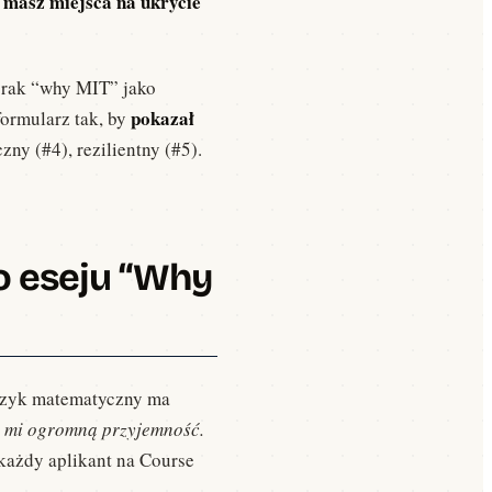
 masz miejsca na ukrycie
 brak “why MIT” jako
pokazał
formularz tak, by
zny (#4), rezilientny (#5).
do eseju “Why
jczyk matematyczny ma
a mi ogromną przyjemność.
o każdy aplikant na Course