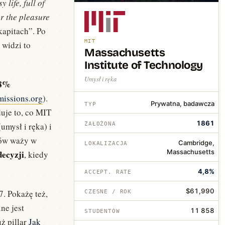
life, full of
or the pleasure
kapitach”. Po
MIT
 widzi to
Massachusetts
Institute of Technology
Umysł i ręka
,8%
missions.org
).
Prywatna, badawcza
TYP
uje to, co MIT
1861
umysł i ręka) i
ZAŁOŻONA
łów waży w
Cambridge,
LOKALIZACJA
Massachusetts
decyzji
, kiedy
4,8%
ACCEPT. RATE
$61,990
. Pokażę też,
CZESNE / ROK
ne jest
11 858
STUDENTÓW
uż pillar
Jak