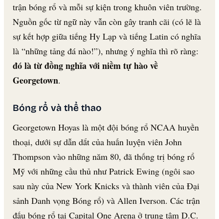
trận bóng rổ và mỗi sự kiện trong khuôn viên trường.
Nguồn gốc từ ngữ này vẫn còn gây tranh cãi (có lẽ là
sự kết hợp giữa tiếng Hy Lạp và tiếng Latin có nghĩa
là “những tảng đá nào!”), nhưng ý nghĩa thì rõ ràng:
đó là từ đồng nghĩa với niềm tự hào về
Georgetown
.
Bóng rổ và thể thao
Georgetown Hoyas là một đội bóng rổ NCAA huyền
thoại, dưới sự dẫn dắt của huấn luyện viên John
Thompson vào những năm 80, đã thống trị bóng rổ
Mỹ với những cầu thủ như Patrick Ewing (ngôi sao
sau này của New York Knicks và thành viên của Đại
sảnh Danh vọng Bóng rổ) và Allen Iverson. Các trận
đấu bóng rổ tại Capital One Arena ở trung tâm D.C.