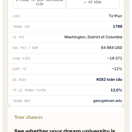
↻ PHÓNG TO QUỐC GIA→KHUÔN
⤢ MỞ RỘNG
VIÊN
Tư thục
LOẠI
1789
THÀNH LẬP
Washington, District of Columbia
VỊ TRÍ
64 984 USD
HỌC PHÍ / NĂM
~19 371
SINH VIÊN
~12%
QUỐC TẾ
#282 toàn cầu
QS 2026
12,0%
TỶ LỆ TRÚNG TUYỂN
georgetown.edu
TRANG WEB
Your chances
See whether your dream university is