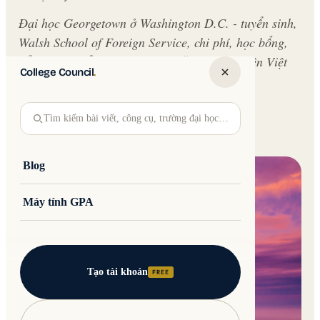
Đại học Georgetown ở Washington D.C. - tuyển sinh,
Walsh School of Foreign Service, chi phí, học bổng,
cổng ứng tuyển riêng. Hướng dẫn cho ứng viên Việt
College Council
.
Nam.
Written by
Jakub Andre
College Council
Tìm kiếm bài viết, công cụ, trường đại học…
Updated 30 May 2026 · 16 min read
Blog
Máy tính GPA
Tạo tài khoản
FREE