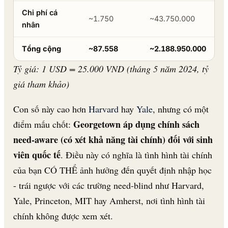
Chi phí cá
~1.750
~43.750.000
nhân
Tổng cộng
~87.558
~2.188.950.000
Tỷ giá: 1 USD = 25.000 VND (tháng 5 năm 2024, tỷ
giá tham khảo)
Con số này cao hơn
Harvard
hay
Yale
, nhưng có một
Georgetown áp dụng chính sách
điểm mấu chốt:
need-aware (có xét khả năng tài chính) đối với sinh
viên quốc tế
. Điều này có nghĩa là tình hình tài chính
của bạn CÓ THỂ ảnh hưởng đến quyết định nhập học
- trái ngược với các trường need-blind như Harvard,
Yale, Princeton, MIT hay Amherst, nơi tình hình tài
chính không được xem xét.