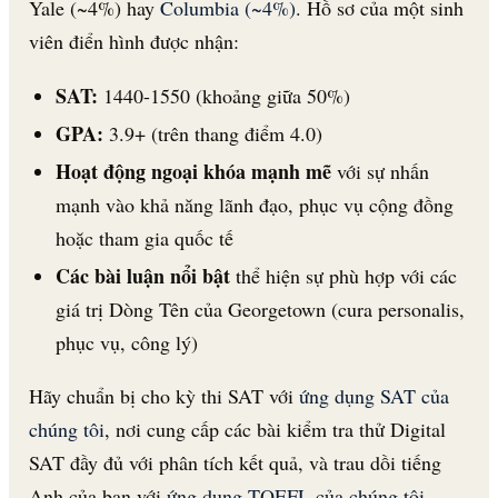
Yale (~4%) hay
Columbia (~4%)
. Hồ sơ của một sinh
viên điển hình được nhận:
SAT:
1440-1550 (khoảng giữa 50%)
GPA:
3.9+ (trên thang điểm 4.0)
Hoạt động ngoại khóa mạnh mẽ
với sự nhấn
mạnh vào khả năng lãnh đạo, phục vụ cộng đồng
hoặc tham gia quốc tế
Các bài luận nổi bật
thể hiện sự phù hợp với các
giá trị Dòng Tên của Georgetown (cura personalis,
phục vụ, công lý)
Hãy chuẩn bị cho kỳ thi SAT với
ứng dụng SAT của
chúng tôi
, nơi cung cấp các bài kiểm tra thử Digital
SAT đầy đủ với phân tích kết quả, và trau dồi tiếng
Anh của bạn với
ứng dụng TOEFL của chúng tôi
.