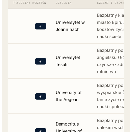
PRZEDZIAŁ KOSZTÓW
UCZELNIA
CZESNE I GŁÓWNE S
Bezpłatny kierun
Uniwersytet w
miasto Epiru, je
€
Joanninach
kosztów życia w 
nauki ścisłe
Bezpłatny po gr
Uniwersytet
angielsku (€12-17
€
Tesalii
czynsze · zdrowie
rolnictwo
Bezpłatny po gr
University of
wyspiarskie (Myt
€
the Aegean
tanie życie regio
nauki społeczne
Bezpłatny po gre
Democritus
dalekim wschodzi
University of
€