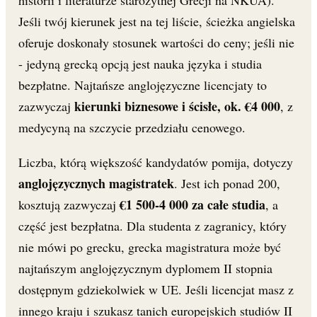
historii i literaturze starożytnej Grecji na NKUA).
Jeśli twój kierunek jest na tej liście, ścieżka angielska
oferuje doskonały stosunek wartości do ceny; jeśli nie
- jedyną grecką opcją jest nauka języka i studia
bezpłatne. Najtańsze anglojęzyczne licencjaty to
kierunki biznesowe i ścisłe, ok. €4 000
zazwyczaj
, z
medycyną na szczycie przedziału cenowego.
Liczba, którą większość kandydatów pomija, dotyczy
anglojęzycznych magistratek
. Jest ich ponad 200,
€1 500-4 000 za całe studia
kosztują zazwyczaj
, a
część jest bezpłatna. Dla studenta z zagranicy, który
nie mówi po grecku, grecka magistratura może być
najtańszym anglojęzycznym dyplomem II stopnia
dostępnym gdziekolwiek w UE. Jeśli licencjat masz z
innego kraju i szukasz tanich europejskich studiów II