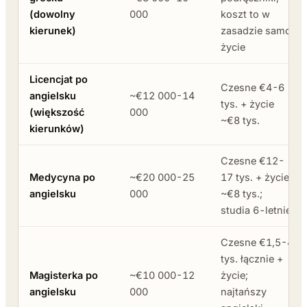
(dowolny
000
koszt to w
kierunek)
zasadzie samo
życie
Licencjat po
Czesne €4-6
angielsku
~€12 000-14
tys. + życie
(większość
000
~€8 tys.
kierunków)
Czesne €12-
Medycyna po
~€20 000-25
17 tys. + życie
angielsku
000
~€8 tys.;
studia 6-letnie
Czesne €1,5-4
tys. łącznie +
Magisterka po
~€10 000-12
życie;
angielsku
000
najtańszy