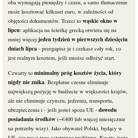
oba wymagają pieniędzy i czasu, a samo tłumaczenie
może kosztować kilkaset euro, w zależności od
wąskie okno w
objętości dokumentów. Trzeci to
lipcu
: aplikacja na ścieżkę grecką otwiera się na
jeden tydzień w pierwszych dziesięciu
mniej więcej
dniach lipca
- przegapisz je i czekasz cały rok, co
jest realnym kosztem, jeśli musisz odłożyć start.
minimalny próg kosztów życia, który
Czwarty to
nigdy nie znika
. Bezpłatne czesne eliminuje
największą pozycję w budżecie w większości krajów,
ale nie eliminuje czynszu, jedzenia, transportu,
dowodu
ubezpieczenia i - jeśli jesteś spoza UE -
posiadania środków
(~€400 lub więcej miesięcznie
na potrzeby wizy). Jako obywatel Polski, będący w
UE, nie masz tego ostatniego problemu. Koszty życia