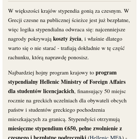
W większości krajów stypendia gonią za czesnym. W
Grecji czesne na publicznej ścieżce jest już bezpłatne,
więc logika stypendialna odwraca się: najcenniejsze
koszty życia
nagrody pokrywają
, i właśnie dlatego
warto się o nie starać - trafiają dokładnie w tę część
rachunku, którą naprawdę ponosisz.
program
Najbardziej hojny program krajowy to
stypendialny Hellenic Ministry of Foreign Affairs
dla studentów licencjackich
, finansujący 50 miejsc
rocznie na greckich uczelniach dla obywateli obcych
państw i studentów greckiego pochodzenia
mieszkających za granicą. Stypendyści otrzymują
miesięczne stypendium €650, pełne zwolnienie z
czesnego i bezpłatne podręczniki
(
Hellenic MFA
) -