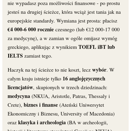
nie wypadasz poza możliwości finansowe - po prostu
jesteś na drugiej ścieżce, która wciąż jest tania jak na
europejskie standardy. Wymiana jest prosta: płacisz
€4 000-6 000 rocznie
czesnego (lub €12 000-17 000
za medycynę), a w zamian w ogóle omijasz wymóg
TOEFL iBT lub
greckiego, aplikując z wynikiem
IELTS
zamiast tego.
wybór
Haczyk na tej ścieżce to nie koszt, lecz
. W
16 anglojęzycznych
całym kraju istnieje tylko
licencjatów
, skupionych w trzech dziedzinach:
medycyna
(NKUA, Aristotle, Patras, Thessaly i
biznes i finanse
Crete),
(Ateński Uniwersytet
Ekonomiczny i Biznesu, University of Macedonia)
klasyka i archeologia
oraz
(BA w archeologii,