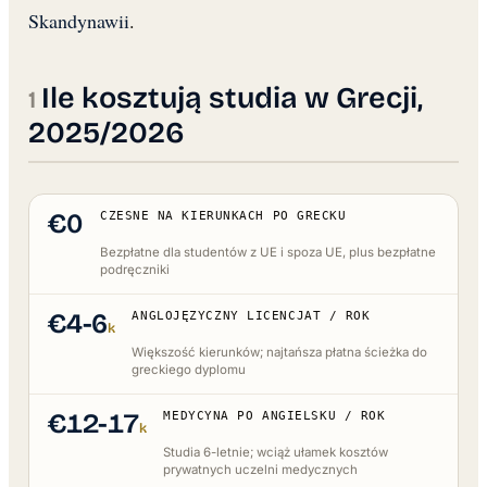
Skandynawii
.
Ile kosztują studia w Grecji,
2025/2026
€0
CZESNE NA KIERUNKACH PO GRECKU
Bezpłatne dla studentów z UE i spoza UE, plus bezpłatne
podręczniki
€4-6
ANGLOJĘZYCZNY LICENCJAT / ROK
k
Większość kierunków; najtańsza płatna ścieżka do
greckiego dyplomu
€12-17
MEDYCYNA PO ANGIELSKU / ROK
k
Studia 6-letnie; wciąż ułamek kosztów
prywatnych uczelni medycznych