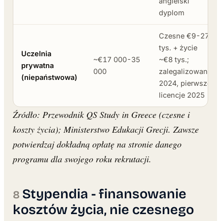
angielski
dyplom
Czesne €9-27
tys. + życie
Uczelnia
~€17 000-35
~€8 tys.;
prywatna
000
zalegalizowane
(niepaństwowa)
2024, pierwsze
licencje 2025
Źródło: Przewodnik QS Study in Greece (czesne i
koszty życia); Ministerstwo Edukacji Grecji. Zawsze
potwierdzaj dokładną opłatę na stronie danego
programu dla swojego roku rekrutacji.
Stypendia - finansowanie
kosztów życia, nie czesnego