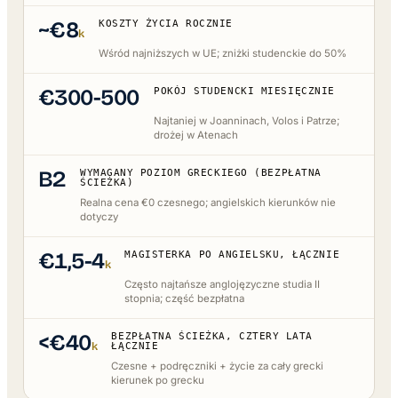
~€8
KOSZTY ŻYCIA ROCZNIE
k
Wśród najniższych w UE; zniżki studenckie do 50%
€300-500
POKÓJ STUDENCKI MIESIĘCZNIE
Najtaniej w Joanninach, Volos i Patrze;
drożej w Atenach
B2
WYMAGANY POZIOM GRECKIEGO (BEZPŁATNA
ŚCIEŻKA)
Realna cena €0 czesnego; angielskich kierunków nie
dotyczy
€1,5-4
MAGISTERKA PO ANGIELSKU, ŁĄCZNIE
k
Często najtańsze anglojęzyczne studia II
stopnia; część bezpłatna
<€40
BEZPŁATNA ŚCIEŻKA, CZTERY LATA
k
ŁĄCZNIE
Czesne + podręczniki + życie za cały grecki
kierunek po grecku