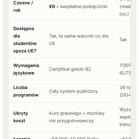
Czesne /
€0
+ bezpłatne podręczniki
(medycy
rok
tys.)
Dostępna
dla
Tak, te same warunki co dla
Tak
studentów
UE
spoza UE?
Wymagania
TOEFL iB
Certyfikat grecki B2
językowe
IELTS 6.
Liczba
16 licen
Cały system publiczny
programów
200+ mag
Wyższe 
Ukryty
Kurs greckiego + możliwy
wąski w
koszt
rok przygotowawczy
kierunk
Łącznie
~€8 000-10 000 (tylko
~€12 00