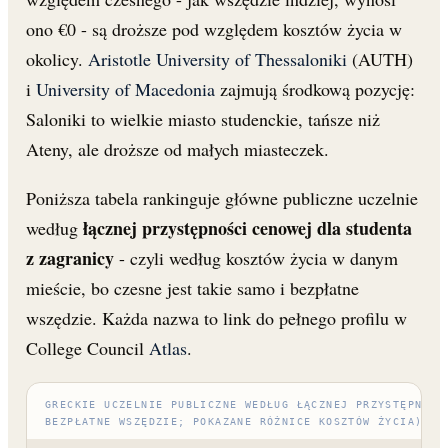
ono €0 - są droższe pod względem kosztów życia w
okolicy.
Aristotle University of Thessaloniki
(AUTH)
i
University of Macedonia
zajmują środkową pozycję:
Saloniki to wielkie miasto studenckie, tańsze niż
Ateny, ale droższe od małych miasteczek.
Poniższa tabela rankinguje główne publiczne uczelnie
łącznej przystępności cenowej dla studenta
według
z zagranicy
- czyli według kosztów życia w danym
mieście, bo czesne jest takie samo i bezpłatne
wszędzie. Każda nazwa to link do pełnego profilu w
College Council
Atlas
.
GRECKIE UCZELNIE PUBLICZNE WEDŁUG ŁĄCZNEJ PRZYSTĘPNOŚC
BEZPŁATNE WSZĘDZIE; POKAZANE RÓŻNICE KOSZTÓW ŻYCIA)