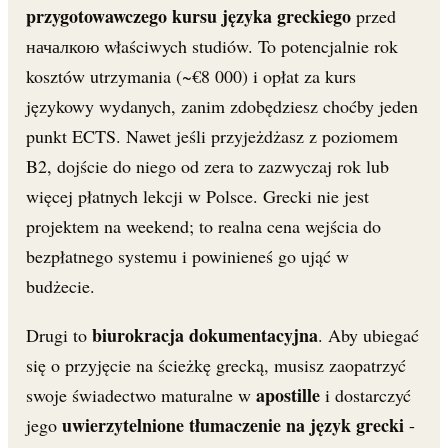
przygotowawczego kursu języka greckiego
przed
началкою właściwych studiów. To potencjalnie rok
kosztów utrzymania (~€8 000) i opłat za kurs
językowy wydanych, zanim zdobędziesz choćby jeden
punkt ECTS. Nawet jeśli przyjeżdżasz z poziomem
B2, dojście do niego od zera to zazwyczaj rok lub
więcej płatnych lekcji w Polsce. Grecki nie jest
projektem na weekend; to realna cena wejścia do
bezpłatnego systemu i powinieneś go ująć w
budżecie.
biurokracja dokumentacyjna
Drugi to
. Aby ubiegać
się o przyjęcie na ścieżkę grecką, musisz zaopatrzyć
apostille
swoje świadectwo maturalne w
i dostarczyć
uwierzytelnione tłumaczenie na język grecki
jego
-