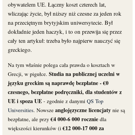
obywatelem UE. Łączny koszt czterech lat,
Common App krok po kroku: poradnik 2026
Aplikacje · 15 min · 16 771 wyświetleń — od założenia konta, przez essay, po
wliczając życie, był niższy niż czesne za jeden rok
złożenie aplikacji.
na przeciętnym brytyjskim uniwersytecie. Był
Need-blind vs Need-aware dla Polaków
dokładnie jeden haczyk, i to on przewija się przez
Stypendia · 10 min · 9 432 wyświetleń — jak polityka finansowa uczelni wpływa na
Twoje szanse.
cały ten artykuł: trzeba było najpierw nauczyć się
greckiego.
Na tym właśnie polega cała prawda o kosztach w
Studia na publicznej uczelni w
Grecji, w pigułce.
języku greckim są naprawdę bezpłatne - €0
czesnego, bezpłatne podręczniki, dla studentów z
UE i spoza UE
- zgodnie z danymi
QS Top
anglojęzyczne licencjaty
Universities
. Nowsze
nie są
€4 000-6 000 rocznie
bezpłatne, ale przy
dla
€12 000-17 000 za
większości kierunków (i