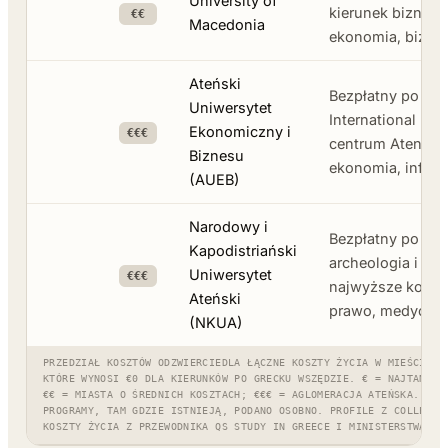
University of
kierunek biznesow
€€
Macedonia
ekonomia, biznes
Ateński
Bezpłatny po gre
Uniwersytet
International Bu
Ekonomiczny i
€€€
centrum Aten, wy
Biznesu
ekonomia, infor
(AUEB)
Narodowy i
Bezpłatny po gre
Kapodistriański
archeologia i me
Uniwersytet
€€€
najwyższe koszty 
Ateński
prawo, medycyn
(NKUA)
PRZEDZIAŁ KOSZTÓW ODZWIERCIEDLA ŁĄCZNE KOSZTY ŻYCIA W MIEŚCIE U
KTÓRE WYNOSI €0 DLA KIERUNKÓW PO GRECKU WSZĘDZIE. € = NAJTAŃSZE
€€ = MIASTA O ŚREDNICH KOSZTACH; €€€ = AGLOMERACJA ATEŃSKA. OPŁ
PROGRAMY, TAM GDZIE ISTNIEJĄ, PODANO OSOBNO. PROFILE Z COLLEGE 
KOSZTY ŻYCIA Z PRZEWODNIKA QS STUDY IN GREECE I MINISTERSTWA ED