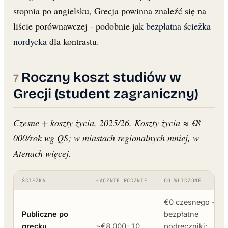
stopnia po angielsku, Grecja powinna znaleźć się na
liście porównawczej - podobnie jak
bezpłatna ścieżka
nordycka
dla kontrastu.
Roczny koszt studiów w
Grecji (student zagraniczny)
Czesne + koszty życia, 2025/26. Koszty życia ≈ €8
000/rok wg QS; w miastach regionalnych mniej, w
Atenach więcej.
ŚCIEŻKA
ŁĄCZNIE ROCZNIE
CO WLICZONE
€0 czesnego +
Publiczne po
bezpłatne
grecku
~€8 000-10
podręczniki;