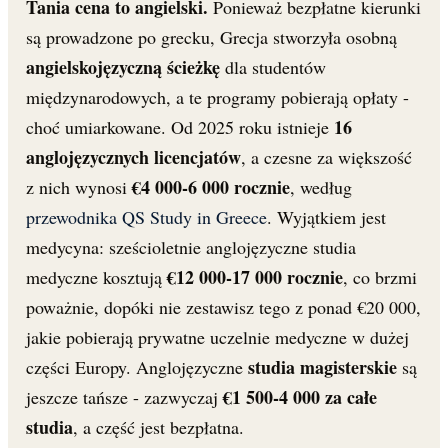
Tania cena to angielski.
Ponieważ bezpłatne kierunki
są prowadzone po grecku, Grecja stworzyła osobną
angielskojęzyczną ścieżkę
dla studentów
międzynarodowych, a te programy pobierają opłaty -
16
choć umiarkowane. Od 2025 roku istnieje
anglojęzycznych licencjatów
, a czesne za większość
€4 000-6 000 rocznie
z nich wynosi
, według
przewodnika QS Study in Greece
. Wyjątkiem jest
medycyna: sześcioletnie anglojęzyczne studia
€12 000-17 000 rocznie
medyczne kosztują
, co brzmi
poważnie, dopóki nie zestawisz tego z ponad €20 000,
jakie pobierają prywatne uczelnie medyczne w dużej
studia magisterskie
części Europy. Anglojęzyczne
są
€1 500-4 000 za całe
jeszcze tańsze - zazwyczaj
studia
, a część jest bezpłatna.