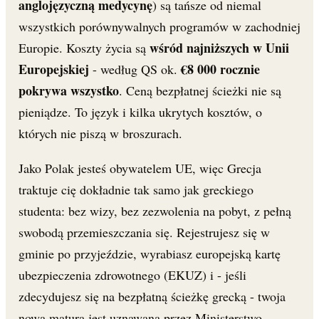
anglojęzyczną medycynę
) są tańsze od niemal
wszystkich porównywalnych programów w zachodniej
wśród najniższych w Unii
Europie. Koszty życia są
Europejskiej
€8 000 rocznie
- według QS ok.
pokrywa wszystko
. Ceną bezpłatnej ścieżki nie są
pieniądze. To język i kilka ukrytych kosztów, o
których nie piszą w broszurach.
Jako Polak jesteś obywatelem UE, więc Grecja
traktuje cię dokładnie tak samo jak greckiego
studenta: bez wizy, bez zezwolenia na pobyt, z pełną
swobodą przemieszczania się. Rejestrujesz się w
gminie po przyjeździe, wyrabiasz europejską kartę
ubezpieczenia zdrowotnego (EKUZ) i - jeśli
zdecydujesz się na bezpłatną ścieżkę grecką - twoja
nowa matura jest uznawana przez Ministerstwo