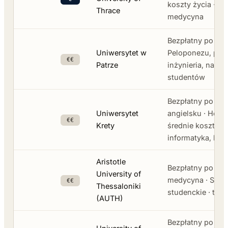
koszty życia · pr
Thrace
medycyna
Bezpłatny po gre
Uniwersytet w
Peloponezu, pok
€€
Patrze
inżynieria, nauki
studentów
Bezpłatny po gr
Uniwersytet
angielsku · Hera
€€
Krety
średnie koszty życ
informatyka, bio
Aristotle
Bezpłatny po grec
University of
medycyna · Salon
€€
Thessaloniki
studenckie · tańs
(AUTH)
Bezpłatny po gre