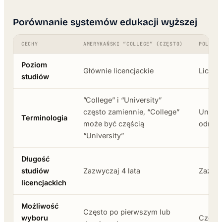
Porównanie systemów edukacji wyższej
CECHY
AMERYKAŃSKI “COLLEGE” (CZĘSTO)
POLSKI 
Poziom
Głównie licencjackie
Licenc
studiów
”College” i “University”
często zamiennie, “College”
Uniwer
Terminologia
może być częścią
odrębn
“University”
Długość
studiów
Zazwyczaj 4 lata
Zazwyc
licencjackich
Możliwość
Często po pierwszym lub
wyboru
Często