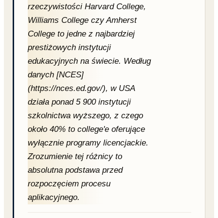
rzeczywistości Harvard College,
Common App krok po kroku: poradnik 2026
Aplikacje · 15 min · 16 771 wyświetleń — od założenia konta, przez essay, po
Williams College czy Amherst
złożenie aplikacji.
College to jedne z najbardziej
Need-blind vs Need-aware dla Polaków
prestiżowych instytucji
Stypendia · 10 min · 9 432 wyświetleń — jak polityka finansowa uczelni wpływa na
Twoje szanse.
edukacyjnych na świecie. Według
danych [NCES]
(https://nces.ed.gov/), w USA
działa ponad 5 900 instytucji
szkolnictwa wyższego, z czego
około 40% to college'e oferujące
wyłącznie programy licencjackie.
Zrozumienie tej różnicy to
absolutna podstawa przed
rozpoczęciem procesu
aplikacyjnego.