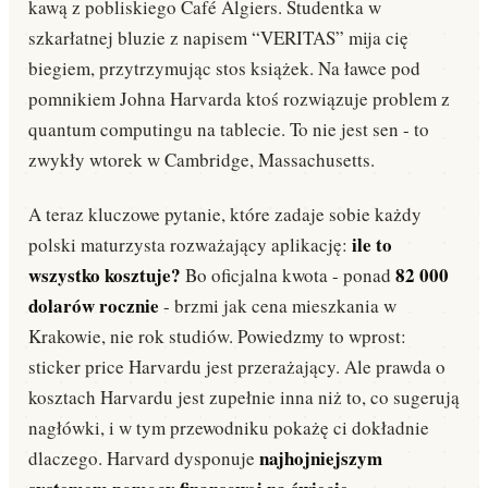
kawą z pobliskiego Café Algiers. Studentka w
Common App krok po kroku: poradnik 2026
szkarłatnej bluzie z napisem “VERITAS” mija cię
Aplikacje · 15 min · 16 771 wyświetleń — od założenia konta, przez essay, po
złożenie aplikacji.
biegiem, przytrzymując stos książek. Na ławce pod
Need-blind vs Need-aware dla Polaków
pomnikiem Johna Harvarda ktoś rozwiązuje problem z
Stypendia · 10 min · 9 432 wyświetleń — jak polityka finansowa uczelni wpływa na
quantum computingu na tablecie. To nie jest sen - to
Twoje szanse.
zwykły wtorek w Cambridge, Massachusetts.
A teraz kluczowe pytanie, które zadaje sobie każdy
ile to
polski maturzysta rozważający aplikację:
wszystko kosztuje?
82 000
Bo oficjalna kwota - ponad
dolarów rocznie
- brzmi jak cena mieszkania w
Krakowie, nie rok studiów. Powiedzmy to wprost:
sticker price Harvardu jest przerażający. Ale prawda o
kosztach Harvardu jest zupełnie inna niż to, co sugerują
nagłówki, i w tym przewodniku pokażę ci dokładnie
najhojniejszym
dlaczego. Harvard dysponuje