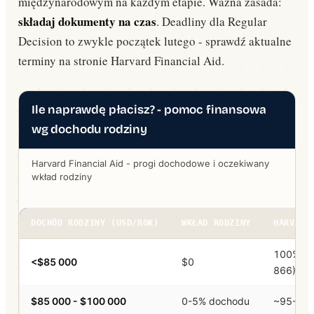
międzynarodowym na każdym etapie. Ważna zasada:
składaj dokumenty na czas
. Deadliny dla Regular
Decision to zwykle początek lutego - sprawdź aktualne
terminy na stronie Harvard Financial Aid.
Ile naprawdę płacisz? - pomoc finansowa
wg dochodu rodziny
Harvard Financial Aid - progi dochodowe i oczekiwany
wkład rodziny
DOCHÓD RODZINY (USD/ROK)
WKŁAD RODZINY
HARVARD
100% (
<$85 000
$0
866)
$85 000 - $100 000
0-5% dochodu
~95-10