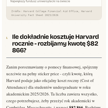
Największy fundusz uniwersytecki na świecie
Źródło: Harvard College Financial Aid Office, Harvard
University Fact Sheet 2025/2026
Ile dokładnie kosztuje Harvard
rocznie - rozbijamy kwotę $82
866?
Zanim porozmawiamy o pomocy finansowej, spójrzmy
uczciwie na pełny sticker price - czyli kwotę, którą
Harvard podaje jako oficjalny koszt roczny (Cost of
Attendance) dla studentów undergraduate w roku
akademickim 2025/2026. Ta liczba zawiera wszystko,
czego potrzebujesz, żeby przeżyć rok akademicki w
$82 866
Cambridge, Massachusetts, i wynosi
. Rozbijmy