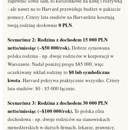
zapewnić sobie sam, to kieszonkowe na kawę i rozrywkę
- ale nawet na to Harvard przewiduje budżet w pakiecie
pomocy. Cztery lata studiów na Harvardzie kosztują
0 PLN
twoją rodzinę dosłownie
.
Scenariusz 2: Rodzina z dochodem 15 000 PLN
netto/miesiąc (~$50 000/rok).
Dobrze sytuowana
polska rodzina - np. dwoje rodziców w korporacji w
Warszawie. Nadal poniżej progu $85 000, więc
$0 lub symboliczna
oczekiwany wkład rodziny to
kwota
. Harvard pokrywa praktycznie wszystko. Cztery
lata studiów: $0 - $5 000 łącznie.
Scenariusz 3: Rodzina z dochodem 30 000 PLN
netto/miesiąc (~$100 000/rok).
To polska elita
dochodowa - np. dwoje rodziców na stanowiskach
menedżerskich w dużych firmach, lekarze, prawnicy.