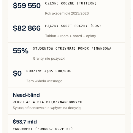
$59 550
CZESNE ROCZNE (TUITION)
Rok akademicki 2025/2026
$82 866
ŁĄCZNY KOSZT ROCZNY (COA)
Tuition + room + board + opłaty
55%
STUDENTÓW OTRZYMUJE POMOC FINANSOWĄ
Granty, nie pożyczki
$0
RODZINY <$85 000/ROK
Zero wkładu własnego
Need-blind
REKRUTACJA DLA MIĘDZYNARODOWYCH
Sytuacja finansowa nie wpływa na decyzję
$53,7 mld
ENDOWMENT (FUNDUSZ UCZELNI)