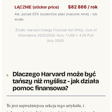
$82 866 / rok
ŁĄCZNIE (sticker price)
Ale: ponad 55% studentów płaci znacznie mniej - lub
wcale
Źródło: Harvard College Financial Aid Office, Cost of
Attendance 2025/2026. Kurs: 1 USD ≈ 4,05 PLN
(luty 2026).
Dlaczego Harvard może być
tańszy niż myślisz - jak działa
pomoc finansowa?
To jest najważniejsza sekcja tego artykułu, i