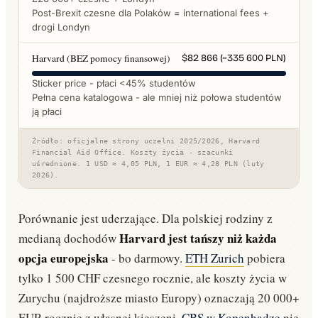
Post-Brexit czesne dla Polaków = international fees +
drogi Londyn
Harvard (BEZ pomocy finansowej)
$82 866 (~335 600 PLN)
Sticker price - płaci <45% studentów
Pełna cena katalogowa - ale mniej niż połowa studentów
ją płaci
Źródło: oficjalne strony uczelni 2025/2026, Harvard
Financial Aid Office. Koszty życia - szacunki
uśrednione. 1 USD ≈ 4,05 PLN, 1 EUR ≈ 4,28 PLN (luty
2026).
Porównanie jest uderzające. Dla polskiej rodziny z
Harvard jest tańszy niż każda
medianą dochodów
opcja europejska
- bo darmowy.
ETH Zurich
pobiera
tylko 1 500 CHF czesnego rocznie, ale koszty życia w
Zurychu (najdroższe miasto Europy) oznaczają 20 000+
EUR rocznie z własnej kieszeni.
CBS w Kopenhadze
nie