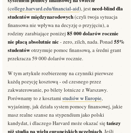
systemem pomocy finansowej na świecie
need-blind dla
(
college.harvard.edu/financial-aid
), jest
studentów międzynarodowych
(czyli twoja sytuacja
finansowa nie wpływa na decyzję o przyjęciu), a
85 000 dolarów rocznie
rodziny zarabiające poniżej
nie płacą absolutnie nic
55%
- zero, zilch, nada. Ponad
studentów
otrzymuje pomoc finansową, a średni grant
przekracza 59 000 dolarów rocznie.
W tym artykule rozbierzemy na czynniki pierwsze
każdą pozycję kosztową - od czesnego przez
zakwaterowanie, po bilety lotnicze z Warszawy.
Porównamy to z kosztami
studiów w Europie
,
wyjaśnimy, jak działa system pomocy finansowej, jakie
masz realne szanse na stypendium jako polski
tańszy
kandydat, i dlaczego Harvard może okazać się
niż studia na wielu europejskich uczelniach
. Jeśli