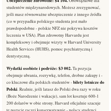
Ubezpieczenie zdrowotne: $4 104.
Obowiązkowe dla
studentów międzynarodowych. Możesz zrezygnować,
jeśli masz równoważne ubezpieczenie z innego źródła
(co w przypadku polskiego studenta jest mało
prawdopodobne - polskie NFZ nie pokrywa kosztów
leczenia w USA). Plan zdrowotny Harvardu jest
kompleksowy i obejmuje wizyty w Harvard University
Health Services (HUHS), pomoc psychiatryczną i
dentystyczną.
Wydatki osobiste i podróże: $3 002.
Ta pozycja
obejmuje ubrania, rozrywkę, telefon, drobne zakupy i -
bilety lotnicze do
co kluczowe dla polskich studentów -
Polski
. Realnie, jeśli latasz do Polski dwa razy w roku
(Boże Narodzenie i wakacje), sam lot kosztuje 600-1
200 dolarów w obie strony. Harvard oficjalnie szacuje
tę pozycję raczej konserwatywnie - polscy studenci