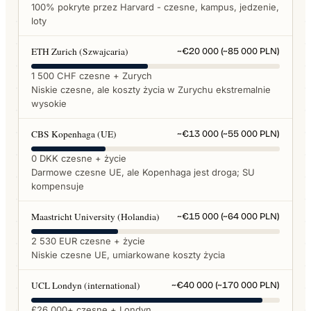
100% pokryte przez Harvard - czesne, kampus, jedzenie,
loty
ETH Zurich (Szwajcaria)
~€20 000 (~85 000 PLN)
1 500 CHF czesne + Zurych
Niskie czesne, ale koszty życia w Zurychu ekstremalnie
wysokie
CBS Kopenhaga (UE)
~€13 000 (~55 000 PLN)
0 DKK czesne + życie
Darmowe czesne UE, ale Kopenhaga jest droga; SU
kompensuje
Maastricht University (Holandia)
~€15 000 (~64 000 PLN)
2 530 EUR czesne + życie
Niskie czesne UE, umiarkowane koszty życia
UCL Londyn (international)
~€40 000 (~170 000 PLN)
£26 000+ czesne + Londyn