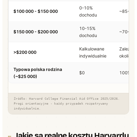
0-10%
$100 000 - $150 000
~85-95
dochodu
10-15%
$150 000 - $200 000
~70-85
dochodu
Kalkulowane
Zależy o
>$200 000
indywidualnie
okoliczn
Typowa polska rodzina
$0
100%
(~$25 000)
Źródło: Harvard College Financial Aid Office 2025/2026.
Progi orientacyjne - każdy przypadek rozpatrywany
indywidualnie.
Jakie są realne koszty Harvardu