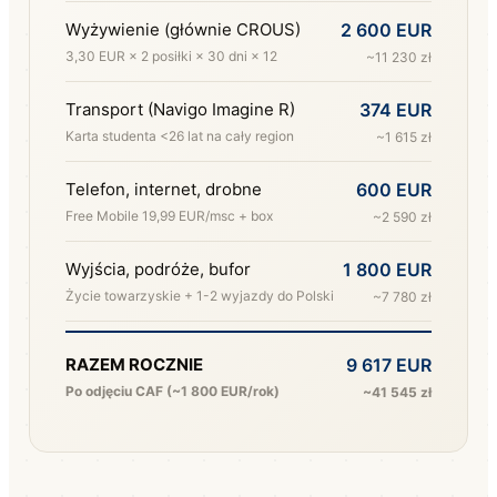
Wyżywienie (głównie CROUS)
2 600 EUR
3,30 EUR × 2 posiłki × 30 dni × 12
~11 230 zł
Transport (Navigo Imagine R)
374 EUR
Karta studenta <26 lat na cały region
~1 615 zł
Telefon, internet, drobne
600 EUR
Free Mobile 19,99 EUR/msc + box
~2 590 zł
Wyjścia, podróże, bufor
1 800 EUR
Życie towarzyskie + 1-2 wyjazdy do Polski
~7 780 zł
RAZEM ROCZNIE
9 617 EUR
Po odjęciu CAF (~1 800 EUR/rok)
~41 545 zł