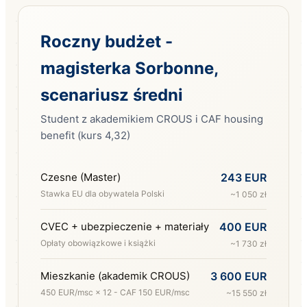
Roczny budżet -
magisterka Sorbonne,
scenariusz średni
Student z akademikiem CROUS i CAF housing
benefit (kurs 4,32)
Czesne (Master)
243 EUR
Stawka EU dla obywatela Polski
~1 050 zł
CVEC + ubezpieczenie + materiały
400 EUR
Opłaty obowiązkowe i książki
~1 730 zł
Mieszkanie (akademik CROUS)
3 600 EUR
450 EUR/msc × 12 - CAF 150 EUR/msc
~15 550 zł